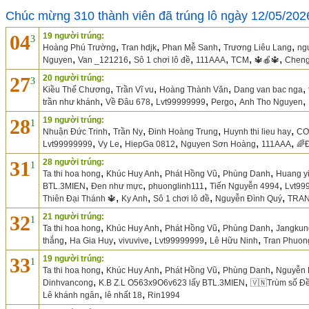
Chúc mừng 310 thành viên đã trúng lô ngày 12/05/202
04
19 người trúng:
3
,
,
,
,
Hoàng Phú Trường
Tran hdjk
Phan Mễ Sanh
Trương Liêu Lang
ng
,
,
,
,
,
,
Nguyen
Van _121216
Sô 1 chơi lô đề
111AAA
TCM
🔱🍎🔱
Cheng
27
20 người trúng:
3
,
,
,
,
Kiều Thế Chương
Trần Vĩ vu
Hoàng Thành Văn
Dang van bac nga
,
,
,
,
,
trần như khánh
Về Đâu 678
Lvt99999999
Pergo
Anh Tho Nguyen
28
19 người trúng:
1
,
,
,
,
Nhuận Đức Trinh
Trần Ny
Đinh Hoàng Trung
Huynh thi lieu hay
CƠ
,
,
,
,
,
Lvt99999999
Vy Le
HiepGa 0812
Nguyen Sơn Hoàng
111AAA
🌈
31
28 người trúng:
1
,
,
,
,
Ta thi hoa hong
Khúc Huy Anh
Phát Hồng Vũ
Phùng Danh
Huang y
,
,
,
,
BTL.3MIEN
Đen như mực
phuonglinh111
Tiến Nguyễn 4994
Lvt99
,
,
,
,
Thiên Đại Thánh 🔱
Ky Anh
Sô 1 chơi lô đề
Nguyễn Đình Quý
TRAN
32
21 người trúng:
1
,
,
,
,
Ta thi hoa hong
Khúc Huy Anh
Phát Hồng Vũ
Phùng Danh
Jangkun
,
,
,
,
,
thắng
Ha Gia Huy
vivuvive
Lvt99999999
Lê Hữu Ninh
Tran Phuon
33
19 người trúng:
1
,
,
,
,
Ta thi hoa hong
Khúc Huy Anh
Phát Hồng Vũ
Phùng Danh
Nguyễn 
,
,
Dinhvancong
K.B Z.L O563x9O6v623 lấy BTL.3MIEN
🇻🇳Trùm số Đ
,
,
Lê khánh ngân
lê nhất 18
Rin1994