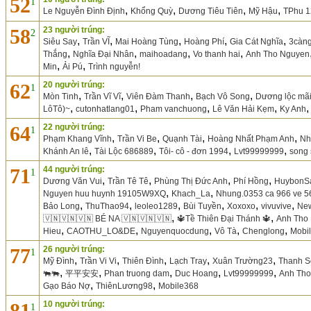
52
1
,
,
,
,
Le Nguyễn Đình Định
Khổng Quỳ
Dương Tiêu Tiên
Mỹ Hậu
TPhu 1
58
23 người trúng:
2
,
,
,
,
,
Siêu Say
Trần VĨ
Mai Hoàng Tùng
Hoàng Phí
Gia Cát Nghĩa
3càn
,
,
,
,
Thắng
Nghĩa Đại Nhân
maihoadang
Vo thanh hai
Anh Tho Nguyen
,
,
Min
Ải Pú
Trình nguyễn!
62
20 người trúng:
1
,
,
,
,
Mòn Tinh
Trần Vĩ Vĩ
Viên Đàm Thanh
Bạch Vô Song
Dương lộc mã
,
,
,
,
LôTô)~
cutonhatlang01
Pham vanchuong
Lê Văn Hải Kẹm
Ky Anh
64
22 người trúng:
1
,
,
,
,
Phạm Khang Vĩnh
Trần Vi Be
Quạnh Tài
Hoàng Nhất Phạm Anh
Nh
,
,
,
,
Khánh An lê
Tài Lộc 686889
Tôi- cô - đơn 1994
Lvt99999999
song 
71
44 người trúng:
1
,
,
,
,
Dương Văn Vui
Trần Tê Tê
Phùng Thị Đức Anh
Phí Hồng
HuybonS
,
,
Nguyen huu huynh 19105W9XQ
Khach_La
Nhung.0353 ca 966 ve 5
,
,
,
,
,
,
Bảo Long
ThuThao94
leoleo1289
Bùi Tuyền
Xoxoxo
vivuvive
Ne
,
,
🇻🇳🇻🇳🇻🇳 BÉ NA 🇻🇳🇻🇳🇻🇳
🔱Tề Thiên Đại Thánh 🔱
Anh Tho
,
,
,
,
,
Hieu
CAOTHU_LO&DE
Nguyenquocdung
Vô Tà
Chenglong
Mobi
77
26 người trúng:
1
,
,
,
,
,
Mỹ Đình
Trần Vi Vi
Thiên Đình
Lạch Tray
Xuân Trường23
Thanh S
,
,
,
,
,
🐃🐃
平平安安
Phan truong dam
Duc Hoang
Lvt99999999
Anh Tho
,
,
Gạo Báo Nợ
ThiênLương98
Mobile368
81
10 người trúng:
1