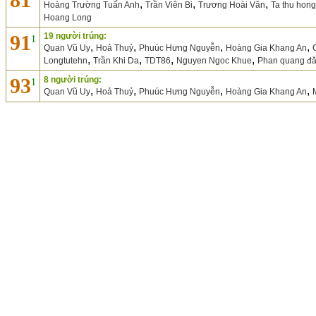
,
,
,
Hoàng Trường Tuấn Anh
Trần Viên Bi
Trương Hoài Văn
Ta thu hon
Hoang Long
91
19 người trúng:
1
,
,
,
,
Quan Vũ Uy
Hoả Thuỷ
Phuúc Hưng Nguyễn
Hoàng Gia Khang An
,
,
,
,
Longtutehn
Trần Khi Da
TDT86
Nguyen Ngoc Khue
Phan quang đ
93
8 người trúng:
1
,
,
,
,
Quan Vũ Uy
Hoả Thuỷ
Phuúc Hưng Nguyễn
Hoàng Gia Khang An