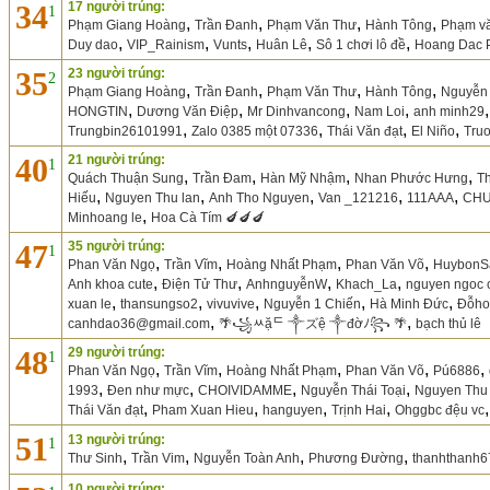
34
17 người trúng:
1
,
,
,
,
Phạm Giang Hoàng
Trần Đanh
Phạm Văn Thư
Hành Tông
Phạm v
,
,
,
,
,
Duy dao
VIP_Rainism
Vunts
Huân Lê
Sô 1 chơi lô đề
Hoang Dac 
35
23 người trúng:
2
,
,
,
,
Phạm Giang Hoàng
Trần Đanh
Phạm Văn Thư
Hành Tông
Nguyễn 
,
,
,
,
HONGTIN
Dương Văn Điệp
Mr Dinhvancong
Nam Loi
anh minh29
,
,
,
,
Trungbin26101991
Zalo 0385 một 07336
Thái Văn đạt
El Niño
Tru
40
21 người trúng:
1
,
,
,
,
Quách Thuận Sung
Trần Đam
Hàn Mỹ Nhậm
Nhan Phước Hưng
T
,
,
,
,
,
Hiếu
Nguyen Thu lan
Anh Tho Nguyen
Van _121216
111AAA
CHU
,
Minhoang le
Hoa Cà Tím 🍆🍆🍆
47
35 người trúng:
1
,
,
,
,
Phan Văn Ngọ
Trần Vĩm
Hoàng Nhất Phạm
Phan Văn Võ
HuybonS
,
,
,
,
Anh khoa cute
Điện Tử Thư
AnhnguyễnW
Khach_La
nguyen ngoc 
,
,
,
,
,
xuan le
thansungso2
vivuvive
Nguyễn 1 Chiến
Hà Minh Đức
Đỗho
,
,
canhdao36@gmail.com
🌴꧁ﾶặᄃ ༒ズệ ༒đờﾉ꧂ 🌴
bạch thủ lê
48
29 người trúng:
1
,
,
,
,
,
Phan Văn Ngọ
Trần Vĩm
Hoàng Nhất Phạm
Phan Văn Võ
Pú6886
,
,
,
,
1993
Đen như mực
CHOIVIDAMME
Nguyễn Thái Toại
Nguyen Thu 
,
,
,
,
Thái Văn đạt
Pham Xuan Hieu
hanguyen
Trịnh Hai
Ohggbc đệu vc
51
13 người trúng:
1
,
,
,
,
Thư Sinh
Trần Vim
Nguyễn Toàn Anh
Phương Đường
thanhthanh6
10 người trúng: