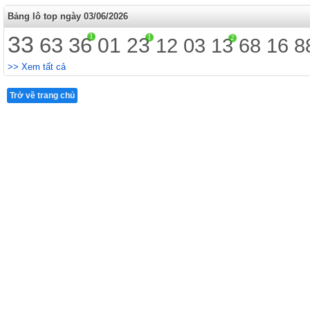
Bảng lô top ngày 03/06/2026
33
1
1
63
36
2
01
23
12
03
13
68
16
8
>> Xem tất cả
Trở về trang chủ