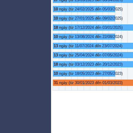
10
ngày (từ
24/02/2025
đến
05/03/2025
)
10
ngày (từ
27/01/2025
đến
09/02/2025
)
18
ngày (từ
17/12/2024
đến
03/01/2025
)
10
ngày (từ
13/08/2024
đến
22/08/2024
)
13
ngày (từ
11/07/2024
đến
23/07/2024
)
13
ngày (từ
25/04/2024
đến
07/05/2024
)
18
ngày (từ
03/12/2023
đến
20/12/2023
)
10
ngày (từ
18/05/2023
đến
27/05/2023
)
31
ngày (từ
30/01/2023
đến
01/03/2023
)