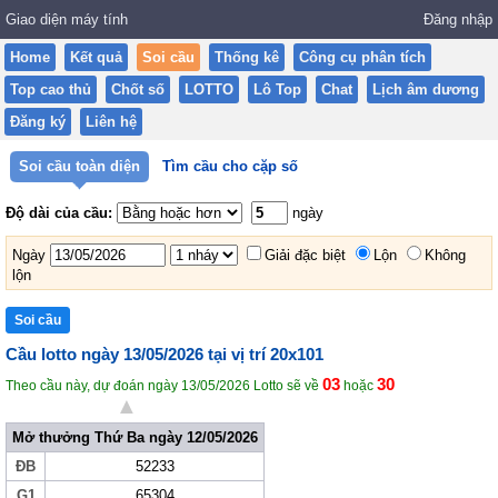
Giao diện máy tính
Đăng nhập
Home
Kết quả
Soi cầu
Thống kê
Công cụ phân tích
Top cao thủ
Chốt số
LOTTO
Lô Top
Chat
Lịch âm dương
Đăng ký
Liên hệ
Soi cầu toàn diện
Tìm cầu cho cặp số
Độ dài của cầu:
ngày
Ngày
Giải đặc biệt
Lộn
Không
lộn
Cầu lotto ngày 13/05/2026 tại vị trí 20x101
03
30
Theo cầu này, dự đoán ngày 13/05/2026 Lotto sẽ về
hoặc
▲
Mở thưởng Thứ Ba ngày 12/05/2026
ĐB
52233
G1
65304