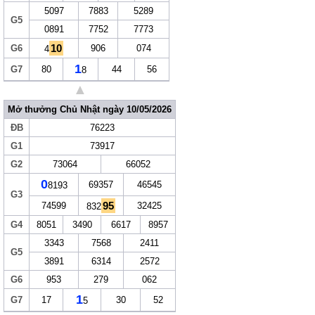
5097
7883
5289
G5
0891
7752
7773
10
G6
906
074
4
1
G7
80
44
56
8
▲
Mở thưởng Chủ Nhật ngày 10/05/2026
ĐB
76223
G1
73917
G2
73064
66052
0
69357
46545
8193
G3
95
74599
32425
832
G4
8051
3490
6617
8957
3343
7568
2411
G5
3891
6314
2572
G6
953
279
062
1
G7
17
30
52
5