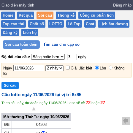
Giao diện máy tính
Đăng nhập
Home
Kết quả
Soi cầu
Thống kê
Công cụ phân tích
Top cao thủ
Chốt số
LOTTO
Lô Top
Chat
Lịch âm dương
Đăng ký
Liên hệ
Soi cầu toàn diện
Tìm cầu cho cặp số
Độ dài của cầu:
ngày
Ngày
Giải đặc biệt
Lộn
Không
lộn
Cầu lotto ngày 11/06/2026 tại vị trí 8x85
72
27
Theo cầu này, dự đoán ngày 11/06/2026 Lotto sẽ về
hoặc
▲
Mở thưởng Thứ Tư ngày 10/06/2026
ĐB
04308