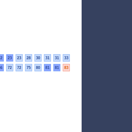
22
23
23
28
30
31
31
33
66
72
72
75
80
81
81
83