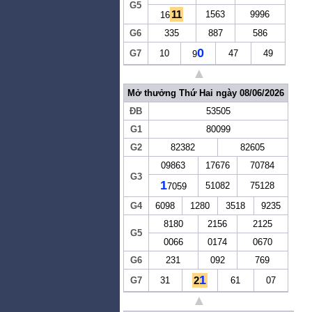
G5
11
1563
9996
16
G6
335
887
586
0
G7
10
47
49
9
▲
Mở thưởng Thứ Hai ngày 08/06/2026
ĐB
53505
G1
80099
G2
82382
82605
09863
17676
70784
G3
1
51082
75128
7059
G4
6098
1280
3518
9235
8180
2156
2125
G5
0066
0174
0670
G6
231
092
769
1
2
G7
31
61
07
▲