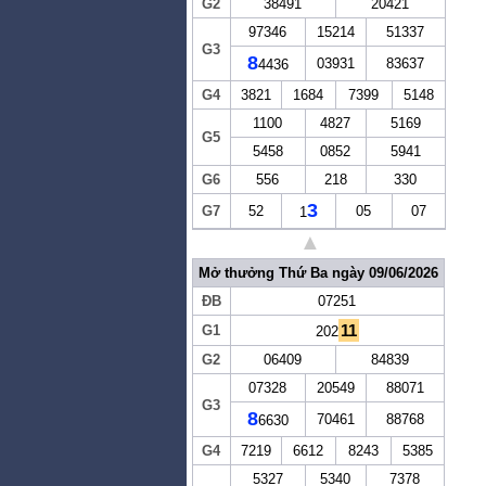
G2
38491
20421
97346
15214
51337
G3
8
03931
83637
4436
G4
3821
1684
7399
5148
1100
4827
5169
G5
5458
0852
5941
G6
556
218
330
3
G7
52
05
07
1
▲
Mở thưởng Thứ Ba ngày 09/06/2026
ĐB
07251
11
G1
202
G2
06409
84839
07328
20549
88071
G3
8
70461
88768
6630
G4
7219
6612
8243
5385
5327
5340
7378