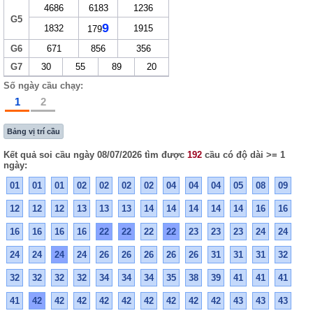
4686
6183
1236
G5
9
1832
1915
179
G6
671
856
356
G7
30
55
89
20
Số ngày cầu chạy:
1
2
Bảng vị trí cầu
Kết quả soi cầu ngày 08/07/2026 tìm được
192
cầu có độ dài >= 1
ngày:
01
01
01
02
02
02
02
04
04
04
05
08
09
12
12
12
13
13
13
14
14
14
14
14
16
16
16
16
16
16
22
22
22
22
23
23
23
24
24
24
24
24
24
26
26
26
26
26
31
31
31
32
32
32
32
32
34
34
34
35
38
39
41
41
41
41
42
42
42
42
42
42
42
42
42
43
43
43