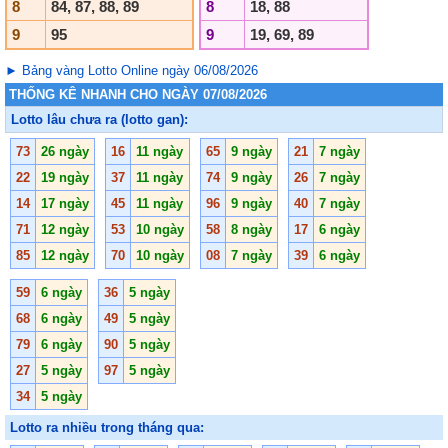
8
84, 87, 88, 89
8
18, 88
9
95
9
19, 69, 89
► Bảng vàng Lotto Online ngày 06/08/2026
THỐNG KÊ NHANH CHO NGÀY 07/08/2026
Lotto lâu chưa ra (lotto gan):
73
26 ngày
16
11 ngày
65
9 ngày
21
7 ngày
22
19 ngày
37
11 ngày
74
9 ngày
26
7 ngày
14
17 ngày
45
11 ngày
96
9 ngày
40
7 ngày
71
12 ngày
53
10 ngày
58
8 ngày
17
6 ngày
85
12 ngày
70
10 ngày
08
7 ngày
39
6 ngày
59
6 ngày
36
5 ngày
68
6 ngày
49
5 ngày
79
6 ngày
90
5 ngày
27
5 ngày
97
5 ngày
34
5 ngày
Lotto ra nhiều trong tháng qua: