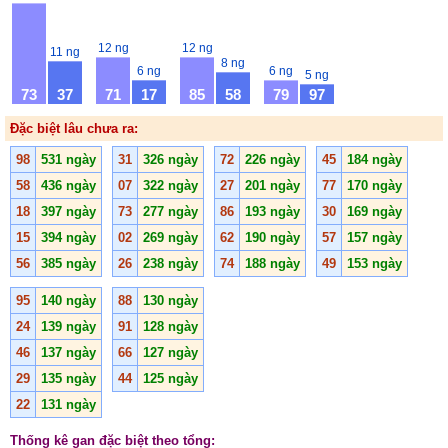
12 ng
12 ng
11 ng
8 ng
6 ng
6 ng
5 ng
73
37
71
17
85
58
79
97
Đặc biệt lâu chưa ra:
98
531 ngày
31
326 ngày
72
226 ngày
45
184 ngày
58
436 ngày
07
322 ngày
27
201 ngày
77
170 ngày
18
397 ngày
73
277 ngày
86
193 ngày
30
169 ngày
15
394 ngày
02
269 ngày
62
190 ngày
57
157 ngày
56
385 ngày
26
238 ngày
74
188 ngày
49
153 ngày
95
140 ngày
88
130 ngày
24
139 ngày
91
128 ngày
46
137 ngày
66
127 ngày
29
135 ngày
44
125 ngày
22
131 ngày
Thống kê gan đặc biệt theo tổng: