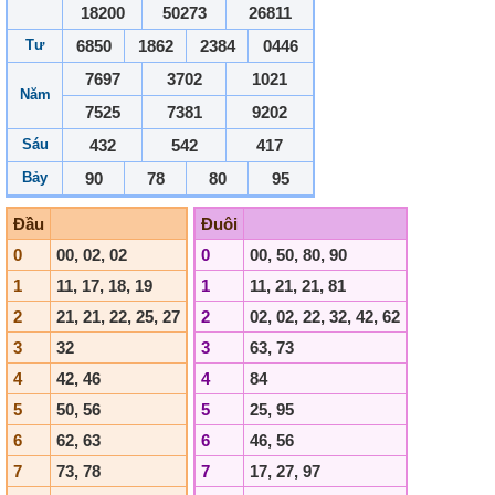
18200
50273
26811
Tư
6850
1862
2384
0446
7697
3702
1021
Năm
7525
7381
9202
Sáu
432
542
417
Bảy
90
78
80
95
Đầu
Đuôi
0
00, 02, 02
0
00, 50, 80, 90
1
11, 17, 18, 19
1
11, 21, 21, 81
2
21, 21, 22, 25, 27
2
02, 02, 22, 32, 42, 62
3
32
3
63, 73
4
42, 46
4
84
5
50, 56
5
25, 95
6
62, 63
6
46, 56
7
73, 78
7
17, 27, 97