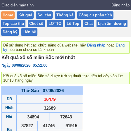
Giao diện máy tính
Đăng nhập
Home
Kết quả
Soi cầu
Thống kê
Công cụ phân tích
Top cao thủ
Chốt số
LOTTO
Lô Top
Chat
Lịch âm dương
Đăng ký
Liên hệ
Để sử dụng hết các chức năng của website, hãy
Đăng nhập
hoặc
Đăng
ký
nếu bạn chưa có tài khoản
Kết quả xổ số miền Bắc mới nhất
Ngày 08/08/2026: 05:52:00
Kết quả xổ số miền Bắc sẽ được tường thuật trực tiếp tại đây vào lúc
18h15' hàng ngày.
Thứ Sáu - 07/08/2026
ĐB
16479
Nhất
32689
Nhì
34894
72643
87827
41746
91915
Ba