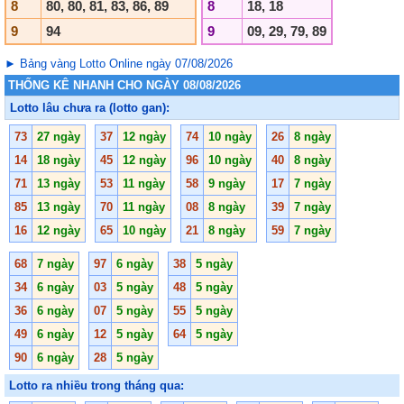
8
80, 80, 81, 83, 86, 89
8
18, 18
9
94
9
09, 29, 79, 89
► Bảng vàng Lotto Online ngày 07/08/2026
THỐNG KÊ NHANH CHO NGÀY 08/08/2026
Lotto lâu chưa ra (lotto gan):
73
27 ngày
37
12 ngày
74
10 ngày
26
8 ngày
14
18 ngày
45
12 ngày
96
10 ngày
40
8 ngày
71
13 ngày
53
11 ngày
58
9 ngày
17
7 ngày
85
13 ngày
70
11 ngày
08
8 ngày
39
7 ngày
16
12 ngày
65
10 ngày
21
8 ngày
59
7 ngày
68
7 ngày
97
6 ngày
38
5 ngày
34
6 ngày
03
5 ngày
48
5 ngày
36
6 ngày
07
5 ngày
55
5 ngày
49
6 ngày
12
5 ngày
64
5 ngày
90
6 ngày
28
5 ngày
Lotto ra nhiều trong tháng qua: