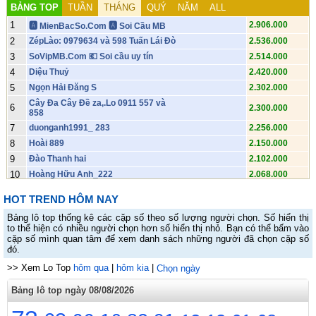
BẢNG TOP
TUẦN
THÁNG
QUÝ
NĂM
ALL
1
2.906.000
🅰️ MienBacSo.Com 🅰️ Soi Cầu MB
2
ZépLào: 0979634 và 598 Tuấn Lái Đò
2.536.000
3
SoVipMB.Com 💶 Soi cầu uy tín
2.514.000
4
Diệu Thuỷ
2.420.000
5
Ngọn Hải Đăng S
2.302.000
Cây Đa Cây Đề za,.Lo 0911 557 và
6
2.300.000
858
7
duonganh1991_ 283
2.256.000
8
Hoài 889
2.150.000
9
Đào Thanh hai
2.102.000
10
Hoàng Hữu Anh_222
2.068.000
11
HHH123
2.034.000
HOT TREND HÔM NAY
12
phangiakhoa71 342
2.018.000
Bảng lô top thống kê các cặp số theo số lượng người chọn. Số hiển thị
13
Huỳnh Hữu Sơn.492
1.896.000
to thể hiện có nhiều người chọn hơn số hiển thị nhỏ. Bạn có thể bấm vào
14
Khánh.391
1.874.000
cặp số mình quan tâm để xem danh sách những người đã chọn cặp số
đó.
15
Lê Khánh Huy 38
1.852.000
>> Xem Lo Top
16
Mr Baby198x
hôm qua
|
hôm kia
|
1.840.000
Chọn ngày
17
yen-ngo36223 968
1.836.000
Bảng lô top ngày 08/08/2026
18
Vũ Tiến Anh 313
1.836.000
19
Viên Đàm Thanh
1.780.000