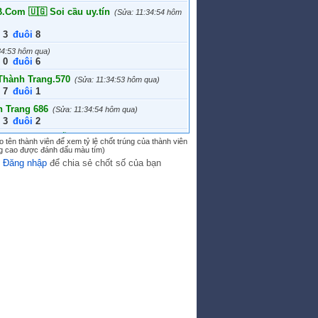
74
1.676.000
Com 🇺🇬 Soi cầu uy.tín
(Sửa: 11:34:54 hôm
ễn Hoài Nam 667
1.648.000
m32
1.632.000
3
đuôi
8
 Đàm Thanh
1.620.000
34:53 hôm qua)
0
đuôi
6
24
1.610.000
binh_
1.610.000
Thành Trang.570
(Sửa: 11:34:53 hôm qua)
7
đuôi
1
g62.542
1.610.000
 Trang 686
p96_253
1.604.000
(Sửa: 11:34:54 hôm qua)
3
đuôi
2
nh12 448
1.576.000
UHAY.NET -MIỄN PHÍ 100%🛑💞
(Chốt:
ia Sơn 109
1.572.000
 tên thành viên để xem tỷ lệ chốt trúng của thành viên
úng cao được đánh dấu màu tím)
ôm qua)
5
y
Đăng nhập
để chia sẻ chốt số của bạn
9.Com 🇳🇨 Số Chuẩn MB
(Sửa: 11:34:53 hôm
0
đuôi
9
o.Com ✅ Soi cầu chuẩn
(Sửa: 11:34:53 hôm
8
đuôi
1
75
(Sửa: 11:34:54 hôm qua)
9
đuôi
6
UHAY.NET -MI.ỄN PHÍ 100%🍀
(Chốt:
ôm qua)
7