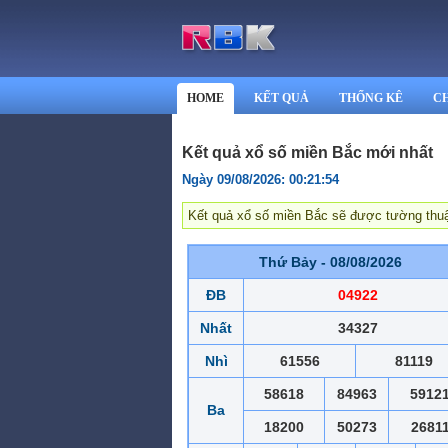
HOME
KẾT QUẢ
THỐNG KÊ
CH
Kết quả xổ số miền Bắc mới nhất
Ngày 09/08/2026: 00:21:54
Kết quả xổ số miền Bắc sẽ được tường thuật 
Thứ Bảy - 08/08/2026
ĐB
04922
Nhất
34327
Nhì
61556
81119
58618
84963
5912
Ba
18200
50273
2681