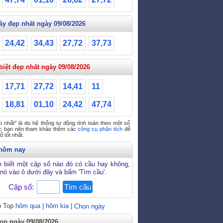
áy đẹp nhất ngày 09/08/2026
24,42
34,43
27,72
37,73
biệt đẹp nhất ngày 09/08/2026
17,71
27,72
14,41
11
18,81
01,10
24,42
47,74
p nhất" là do hệ thống tự động tính toán theo một số
Các bạn nên tham khảo thêm các
công cụ phân tích
để
ố tốt nhất.
 hôm nay
 biết một cặp số nào đó có cầu hay không,
nó vào ô dưới đây và bấm 'Tìm cầu'.
Cặp số:
o Top
hôm qua
|
hôm kia
|
Chọn ngày
top ngày 09/08/2026