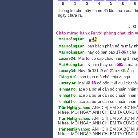
1 tuần ăn được mỗi 5 hum 
Bách Gành Hào:
8
1
3
4
5
0
6
Nay tôi cho nhóm
050
đã bảo chỉ 
Luxury34:
Thống kê cho thấy chạm đề lâu chưa xuất hi
Mai cho anh em miễn phí cặp hứ
Luxury34:
ngày chưa ra.
thôi để nhà dung đi
Mai Hoàng Lan:
.:: G
353
húc đi
Mai Hoàng Lan:
353
ko cầu kèo gì lô than .thừa t
Chào mừng bạn đến với phòng chat, xin v
Luxury34:
Mai Hoàng Lan:
bạn bách phân nó ra mấy n
Mai Hoàng Lan:
nay có bạn bao
17
-
86
t cha
Mai Hoàng Lan:
Mai tôi có cặp chắc nhưng 1 nháy
Luxury34:
K nhin thây con
585
à mà b
Mai Hoàng Lan:
Nay tôi
121
lê đò
21
x500k ẳng
Luxury34:
bọn thua mà chả chịu đi ngủ
Giàng A lú:
Mai đề
18
cố bốc ít đi du lick.thô
Luxury34:
ace xa bờ ai cần số chuẩn nhắn 
le nhat ho:
ace xa bờ ai cần số chuẩn nhắn 
le nhat ho:
ace xa bờ ai cần số chuẩn nhắn 
le nhat ho:
ANH CHỊ EM XA BỜ NHẮ
Trần Nghĩa yahoo:
N free. MỖI NGÀY ANH CHỊ EM TA CÙNG C
ANH CHỊ EM XA BỜ NHẮ
Trần Nghĩa yahoo:
N free. MỖI NGÀY ANH CHỊ EM TA CÙNG C
ANH CHỊ EM XA BỜ NHẮ
Trần Nghĩa yahoo:
N free. MỖI NGÀY ANH CHỊ EM TA CÙNG C