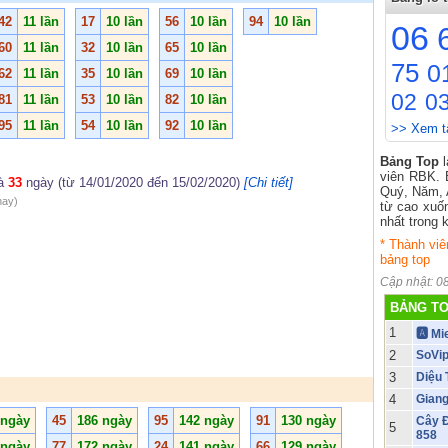
42
11 lần
17
10 lần
56
10 lần
94
10 lần
06
60
11 lần
32
10 lần
65
10 lần
75
0
62
11 lần
35
10 lần
69
10 lần
02
0
81
11 lần
53
10 lần
82
10 lần
95
11 lần
54
10 lần
92
10 lần
>> Xem t
Bảng Top
l
viên RBK. 
là
33
ngày (từ 14/01/2020 đến 15/02/2020)
[Chi tiết]
Quý, Năm, A
nay)
từ cao xuố
nhất trong 
* Thành viê
bảng top
Cập nhật: 0
BẢNG T
1
🅰️ M
2
SoVip
3
Diệu 
4
Giang
 ngày
45
186 ngày
95
142 ngày
91
130 ngày
Cây Đ
5
858
 ngày
77
172 ngày
24
141 ngày
66
129 ngày