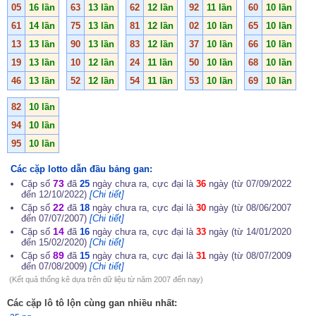
05
16 lần
63
13 lần
62
12 lần
92
11 lần
60
10 lần
61
14 lần
75
13 lần
81
12 lần
02
10 lần
65
10 lần
13
13 lần
90
13 lần
83
12 lần
37
10 lần
66
10 lần
19
13 lần
10
12 lần
24
11 lần
50
10 lần
68
10 lần
46
13 lần
52
12 lần
54
11 lần
53
10 lần
69
10 lần
82
10 lần
94
10 lần
95
10 lần
Các cặp lotto dẫn đầu bảng gan:
73
Cặp số
đã
25
ngày chưa ra, cực đại là
36
ngày (từ 07/09/2022
đến 12/10/2022)
[Chi tiết]
22
Cặp số
đã
18
ngày chưa ra, cực đại là
30
ngày (từ 08/06/2007
đến 07/07/2007)
[Chi tiết]
14
Cặp số
đã
16
ngày chưa ra, cực đại là
33
ngày (từ 14/01/2020
đến 15/02/2020)
[Chi tiết]
89
Cặp số
đã
15
ngày chưa ra, cực đại là
31
ngày (từ 08/07/2009
đến 07/08/2009)
[Chi tiết]
(Kết quả thống kê dựa trên dữ liệu từ năm 2007 đến nay)
Các cặp lô tô lộn cùng gan nhiều nhất: