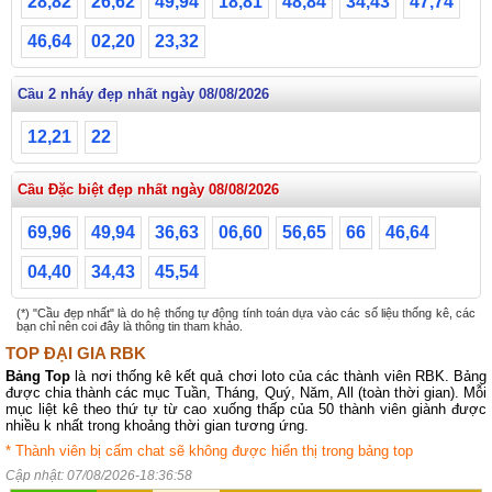
28,82
26,62
49,94
18,81
48,84
34,43
47,74
46,64
02,20
23,32
Cầu 2 nháy đẹp nhất ngày 08/08/2026
12,21
22
Cầu Đặc biệt đẹp nhất ngày 08/08/2026
69,96
49,94
36,63
06,60
56,65
66
46,64
04,40
34,43
45,54
(*) "Cầu đẹp nhất" là do hệ thống tự động tính toán dựa vào các số liệu thống kê, các
bạn chỉ nên coi đây là thông tin tham khảo.
TOP ĐẠI GIA RBK
Bảng Top
là nơi thống kê kết quả chơi loto của các thành viên RBK. Bảng
được chia thành các mục Tuần, Tháng, Quý, Năm, All (toàn thời gian). Mỗi
mục liệt kê theo thứ tự từ cao xuống thấp của 50 thành viên giành được
nhiều k nhất trong khoảng thời gian tương ứng.
* Thành viên bị cấm chat sẽ không được hiển thị trong bảng top
Cập nhật: 07/08/2026-18:36:58