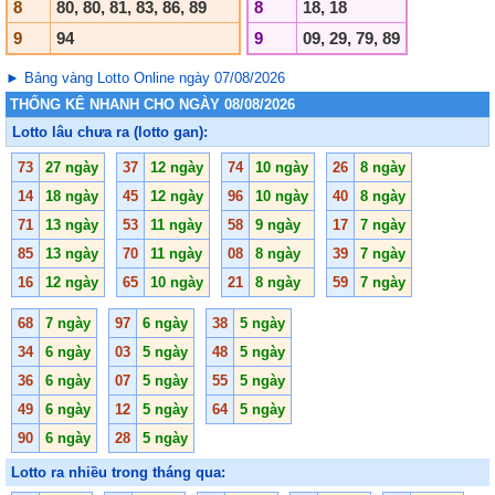
8
80, 80, 81, 83, 86, 89
8
18, 18
9
94
9
09, 29, 79, 89
► Bảng vàng Lotto Online ngày 07/08/2026
THỐNG KÊ NHANH CHO NGÀY 08/08/2026
Lotto lâu chưa ra (lotto gan):
73
27 ngày
37
12 ngày
74
10 ngày
26
8 ngày
14
18 ngày
45
12 ngày
96
10 ngày
40
8 ngày
71
13 ngày
53
11 ngày
58
9 ngày
17
7 ngày
85
13 ngày
70
11 ngày
08
8 ngày
39
7 ngày
16
12 ngày
65
10 ngày
21
8 ngày
59
7 ngày
68
7 ngày
97
6 ngày
38
5 ngày
34
6 ngày
03
5 ngày
48
5 ngày
36
6 ngày
07
5 ngày
55
5 ngày
49
6 ngày
12
5 ngày
64
5 ngày
90
6 ngày
28
5 ngày
Lotto ra nhiều trong tháng qua: