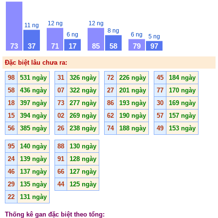
12 ng
12 ng
11 ng
8 ng
6 ng
6 ng
5 ng
73
37
71
17
85
58
79
97
Đặc biệt lâu chưa ra:
98
531 ngày
31
326 ngày
72
226 ngày
45
184 ngày
58
436 ngày
07
322 ngày
27
201 ngày
77
170 ngày
18
397 ngày
73
277 ngày
86
193 ngày
30
169 ngày
15
394 ngày
02
269 ngày
62
190 ngày
57
157 ngày
56
385 ngày
26
238 ngày
74
188 ngày
49
153 ngày
95
140 ngày
88
130 ngày
24
139 ngày
91
128 ngày
46
137 ngày
66
127 ngày
29
135 ngày
44
125 ngày
22
131 ngày
Thống kê gan đặc biệt theo tổng: