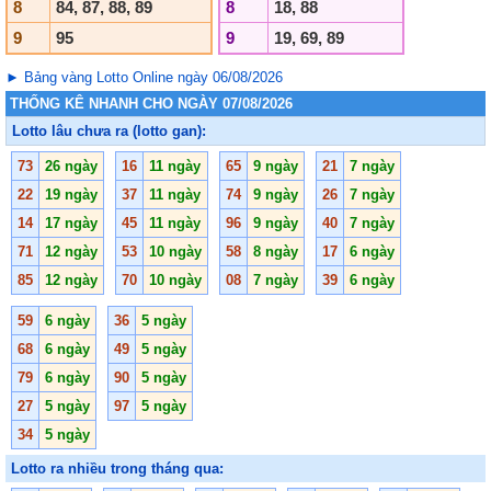
8
84, 87, 88, 89
8
18, 88
9
95
9
19, 69, 89
► Bảng vàng Lotto Online ngày 06/08/2026
THỐNG KÊ NHANH CHO NGÀY 07/08/2026
Lotto lâu chưa ra (lotto gan):
73
26 ngày
16
11 ngày
65
9 ngày
21
7 ngày
22
19 ngày
37
11 ngày
74
9 ngày
26
7 ngày
14
17 ngày
45
11 ngày
96
9 ngày
40
7 ngày
71
12 ngày
53
10 ngày
58
8 ngày
17
6 ngày
85
12 ngày
70
10 ngày
08
7 ngày
39
6 ngày
59
6 ngày
36
5 ngày
68
6 ngày
49
5 ngày
79
6 ngày
90
5 ngày
27
5 ngày
97
5 ngày
34
5 ngày
Lotto ra nhiều trong tháng qua: