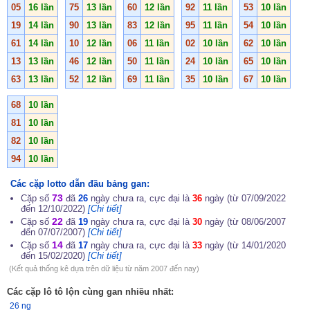
05
16 lần
75
13 lần
60
12 lần
92
11 lần
53
10 lần
19
14 lần
90
13 lần
83
12 lần
95
11 lần
54
10 lần
61
14 lần
10
12 lần
06
11 lần
02
10 lần
62
10 lần
13
13 lần
46
12 lần
50
11 lần
24
10 lần
65
10 lần
63
13 lần
52
12 lần
69
11 lần
35
10 lần
67
10 lần
68
10 lần
81
10 lần
82
10 lần
94
10 lần
Các cặp lotto dẫn đầu bảng gan:
73
Cặp số
đã
26
ngày chưa ra, cực đại là
36
ngày (từ 07/09/2022
đến 12/10/2022)
[Chi tiết]
22
Cặp số
đã
19
ngày chưa ra, cực đại là
30
ngày (từ 08/06/2007
đến 07/07/2007)
[Chi tiết]
14
Cặp số
đã
17
ngày chưa ra, cực đại là
33
ngày (từ 14/01/2020
đến 15/02/2020)
[Chi tiết]
(Kết quả thống kê dựa trên dữ liệu từ năm 2007 đến nay)
Các cặp lô tô lộn cùng gan nhiều nhất:
26 ng