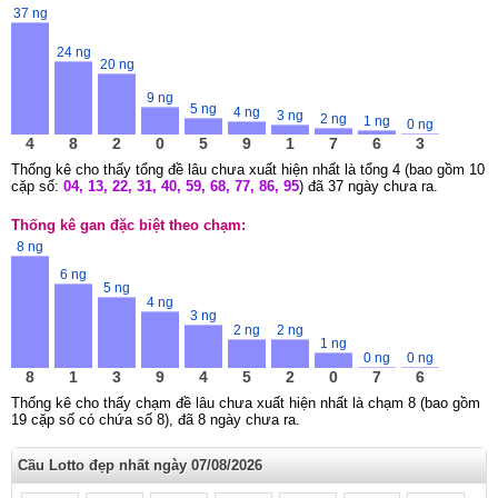
37 ng
24 ng
20 ng
9 ng
5 ng
4 ng
3 ng
2 ng
1 ng
0 ng
4
8
2
0
5
9
1
7
6
3
Thống kê cho thấy tổng đề lâu chưa xuất hiện nhất là tổng 4 (bao gồm 10
cặp số:
04, 13, 22, 31, 40, 59, 68, 77, 86, 95
) đã 37 ngày chưa ra.
Thống kê gan đặc biệt theo chạm:
8 ng
6 ng
5 ng
4 ng
3 ng
2 ng
2 ng
1 ng
0 ng
0 ng
8
1
3
9
4
5
2
0
7
6
Thống kê cho thấy chạm đề lâu chưa xuất hiện nhất là chạm 8 (bao gồm
19 cặp số có chứa số 8), đã 8 ngày chưa ra.
Cầu Lotto đẹp nhất ngày 07/08/2026