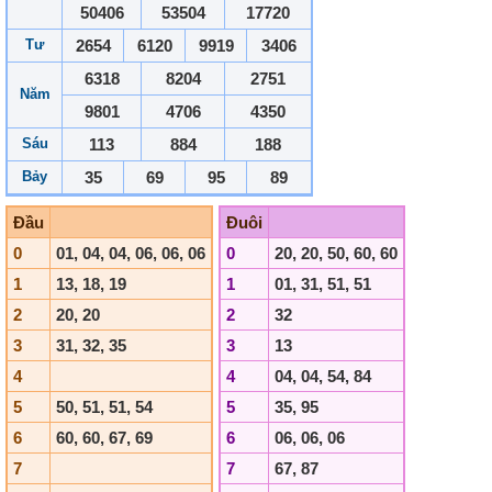
50406
53504
17720
Tư
2654
6120
9919
3406
6318
8204
2751
Năm
9801
4706
4350
Sáu
113
884
188
Bảy
35
69
95
89
Đầu
Đuôi
0
01, 04, 04, 06, 06, 06
0
20, 20, 50, 60, 60
1
13, 18, 19
1
01, 31, 51, 51
2
20, 20
2
32
3
31, 32, 35
3
13
4
4
04, 04, 54, 84
5
50, 51, 51, 54
5
35, 95
6
60, 60, 67, 69
6
06, 06, 06
7
7
67, 87