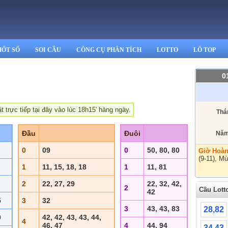
ỐT SỐ
SOI CẦU
CÔNG CỤ PHÂN TÍCH
LOTTO
LÔ TOP
0
trực tiếp tại đây vào lúc 18h15' hàng ngày.
Thá
Đầu
Đuôi
Năm
0
09
0
50, 80, 80
Giờ Hoàn
(9-11), Mù
1
11, 15, 18, 18
1
11, 81
2
22, 27, 29
22, 32, 42,
2
Cầu Lott
42
5
3
32
3
43, 43, 83
28,82
0
42, 42, 43, 43, 44,
4
46, 47
4
44, 94
34,43