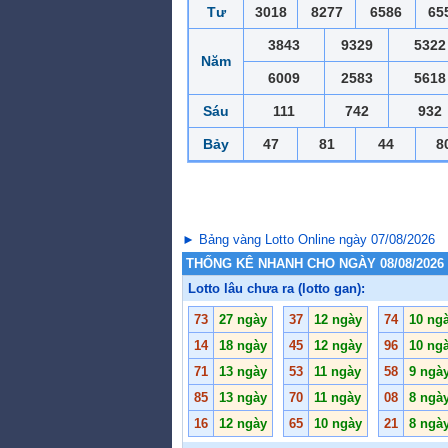
Tư
3018
8277
6586
65
3843
9329
5322
Năm
6009
2583
5618
Sáu
111
742
932
Bảy
47
81
44
8
► Bảng vàng Lotto Online ngày 07/08/2026
THỐNG KÊ NHANH CHO NGÀY 08/08/2026
Lotto lâu chưa ra (lotto gan):
73
27 ngày
37
12 ngày
74
10 ng
14
18 ngày
45
12 ngày
96
10 ng
71
13 ngày
53
11 ngày
58
9 ngà
85
13 ngày
70
11 ngày
08
8 ngà
16
12 ngày
65
10 ngày
21
8 ngà