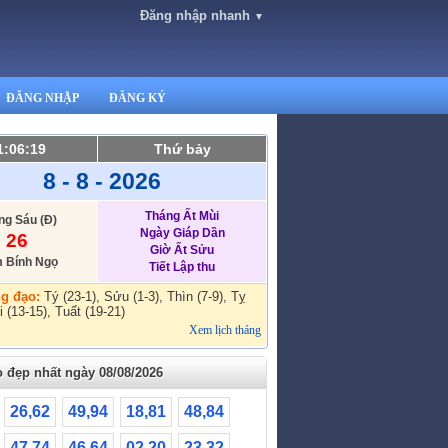
Đăng nhập nhanh
▼
ĐĂNG NHẬP
ĐĂNG KÝ
1:06:19
Thứ bảy
8 - 8 - 2026
Tháng Ất Mùi
ng Sáu (Đ)
Ngày Giáp Dần
26
Giờ Ất Sửu
 Bính Ngọ
Tiết Lập thu
g đạo:
Tý (23-1), Sửu (1-3), Thìn (7-9), Tỵ
i (13-15), Tuất (19-21)
Xem lịch tháng
o đẹp nhất ngày 08/08/2026
26,62
49,94
18,81
48,84
47,74
46,64
02,20
23,32