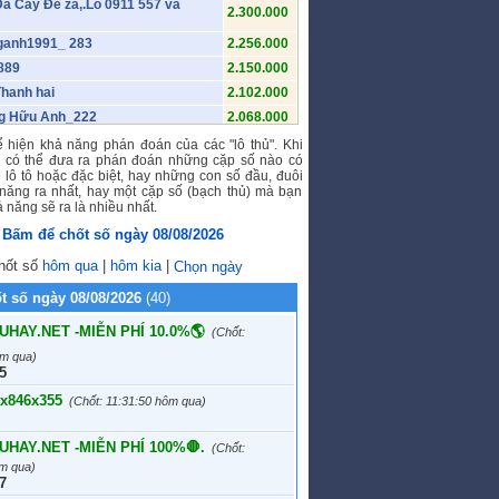
a Cây Đề za,.Lo 0911 557 và
2.300.000
ganh1991_ 283
2.256.000
889
2.150.000
hanh hai
2.102.000
g Hữu Anh_222
2.068.000
23
2.034.000
 hiện khả năng phán đoán của các "lô thủ". Khi
n có thể đưa ra phán đoán những cặp số nào có
giakhoa71 342
2.018.000
 lô tô hoặc đặc biệt, hay những con số đầu, đuôi
h Hữu Sơn.492
1.896.000
năng ra nhất, hay một cặp số (bạch thủ) mà bạn
 năng sẽ ra là nhiều nhất.
h.391
1.874.000
Bấm để chốt số ngày
08/08/2026
ánh Huy 38
1.852.000
aby198x
1.840.000
hốt số
hôm qua
|
hôm kia
|
Chọn ngày
ngo36223 968
1.836.000
t số ngày 08/08/2026
(40)
ến Anh 313
1.836.000
UHAY.NET -MIỄN PHÍ 10.0%🌎
(Chốt:
 Đàm Thanh
1.780.000
ôm qua)
n Anh 944
1.770.000
5
ienBacSo.Com 😔 Soi Cầu MB
1.748.000
x846x355
(Chốt: 11:31:50 hôm qua)
h12_213
1.742.000
c Việt 655
1.742.000
UHAY.NET -MIỄN PHÍ 100%🛑.
(Chốt:
ễn Đức Yến_379
1.714.000
ôm qua)
7
980
1.710.000