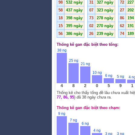
98
532 ngày
31
327 ngày
72
227
58
437 ngày
07
323 ngày
27
202
18
398 ngày
73
278 ngày
86
194
15
395 ngày
02
270 ngày
62
191
56
386 ngày
26
239 ngày
74
189
>> Xem nội dung trước
Mai oánh
282
được tiền đ
Bách Gành Hào:
Thống kê gan đặc biệt theo tổng:
Đấy tao mai đánh
28
Bỏ đi mà làm người :):
38 ng
Mà máy lại lên thì tao
Bỏ đi mà làm người :):
Chuyển sang
65
hoặ
Bỏ đi mà làm người :):
25 ng
21 ng
Ờ mai đúng ngày rụng trứ
Bách Gành Hào:
Chọc vào là chửa và đẻ
Bách Gành Hào:
10 ng
6 ng
5 ng
4 n
Thui đi ngủ sớm mai lên 
Bách Gành Hào:
Mai tao
65
97
thôi đi
Bỏ đi mà làm người :):
4
8
2
0
5
9
1
lại nhô hình lol à, à nhầm hình q
Giàng A lú:
Thống kê cho thấy tổng đề lâu chưa xuất hiệ
Làm ăn đi , gà qué gì trên này
Giàng A lú:
77, 86, 95
) đã 38 ngày chưa ra.
Đã chốt số lô đề ace nào cần
Lý Mặc Sầu👌:
Thống kê gan đặc biệt theo chạm:
Nghe con chó lên ẳng ngứa dái 
Dương cụt:
9 ng
nữa là chưa chặn
)
7 ng
què cụt lại thua à
Giàng A lú:
6 ng
lành lặn đánh đã khó rồi, khuyết
Giàng A lú:
4 ng
đang âm mà còn chỉ cho thằ
Toàn Trật Lô:
3 ng
3 ng