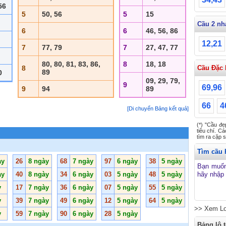
56
5
50, 56
5
15
Cầu 2 nh
6
6
46, 56, 86
12,21
7
77, 79
7
27, 47, 77
80, 80, 81, 83, 86,
8
18, 18
8
Cầu Đặc 
89
0
09, 29, 79,
9
69,96
9
94
89
66
4
[Di chuyển Bảng kết quả]
(*) "Cầu đẹ
tiêu chí. 
tìm ra cặp s
Tìm cầu
ày
26
8 ngày
68
7 ngày
97
6 ngày
38
5 ngày
Bạn muốn
ày
40
8 ngày
34
6 ngày
03
5 ngày
48
5 ngày
hãy nhập 
y
17
7 ngày
36
6 ngày
07
5 ngày
55
5 ngày
y
39
7 ngày
49
6 ngày
12
5 ngày
64
5 ngày
>> Xem L
y
59
7 ngày
90
6 ngày
28
5 ngày
Bảng lô 