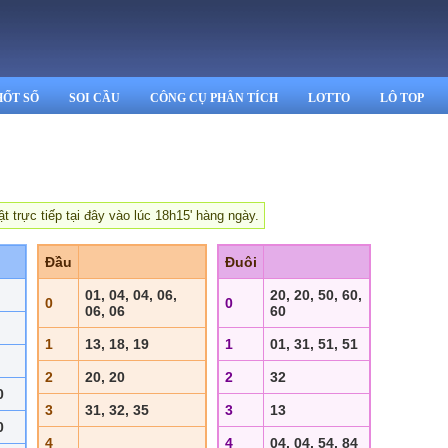
ỐT SỐ
SOI CẦU
CÔNG CỤ PHÂN TÍCH
LOTTO
LÔ TOP
trực tiếp tại đây vào lúc 18h15' hàng ngày.
Đầu
Đuôi
01, 04, 04, 06,
20, 20, 50, 60,
0
0
06, 06
60
1
13, 18, 19
1
01, 31, 51, 51
2
20, 20
2
32
0
3
31, 32, 35
3
13
0
4
4
04, 04, 54, 84