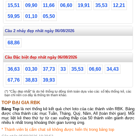
15,51
09,90
11,66
06,60
19,91
35,53
12,21
59,95
01,10
05,50
Cầu 2 nháy đẹp nhất ngày 06/08/2026
68,86
Cầu Đặc biệt đẹp nhất ngày 06/08/2026
36,63
03,30
37,73
33
35,53
06,60
34,43
67,76
38,83
39,93
(*) "Cầu đẹp nhất" là do hệ thống tự động tính toán dựa vào các số liệu thống kê, các
bạn chỉ nên coi đây là thông tin tham khảo.
TOP ĐẠI GIA RBK
Bảng Top
là nơi thống kê kết quả chơi loto của các thành viên RBK. Bảng
được chia thành các mục Tuần, Tháng, Quý, Năm, All (toàn thời gian). Mỗi
mục liệt kê theo thứ tự từ cao xuống thấp của 50 thành viên giành được
nhiều k nhất trong khoảng thời gian tương ứng.
* Thành viên bị cấm chat sẽ không được hiển thị trong bảng top