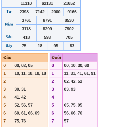
11310
62131
21652
Tư
2398
7142
2000
9166
3761
6791
8530
Năm
3118
8299
7902
Sáu
418
593
705
Bảy
75
18
95
83
Đầu
Đuôi
0
00, 02, 05
0
00, 10, 30, 60
1
10, 11, 18, 18, 18
1
11, 31, 41, 61, 91
2
2
02, 42, 52
3
30, 31
3
83, 93
4
41, 42
4
5
52, 56, 57
5
05, 75, 95
6
60, 61, 66, 69
6
56, 66, 76
7
75, 76
7
57