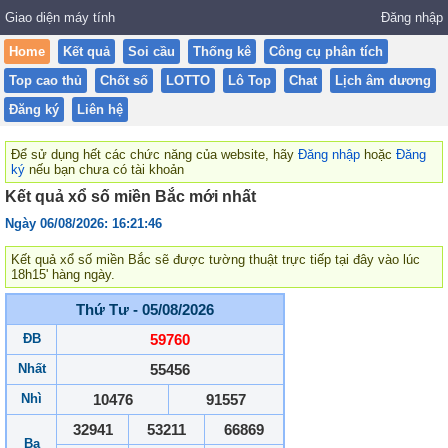
Giao diện máy tính
Đăng nhập
Home
Kết quả
Soi cầu
Thống kê
Công cụ phân tích
Top cao thủ
Chốt số
LOTTO
Lô Top
Chat
Lịch âm dương
Đăng ký
Liên hệ
Để sử dụng hết các chức năng của website, hãy
Đăng nhập
hoặc
Đăng
ký
nếu bạn chưa có tài khoản
Kết quả xổ số miền Bắc mới nhất
Ngày 06/08/2026: 16:21:46
Kết quả xổ số miền Bắc sẽ được tường thuật trực tiếp tại đây vào lúc
18h15' hàng ngày.
Thứ Tư - 05/08/2026
ĐB
59760
Nhất
55456
Nhì
10476
91557
32941
53211
66869
Ba