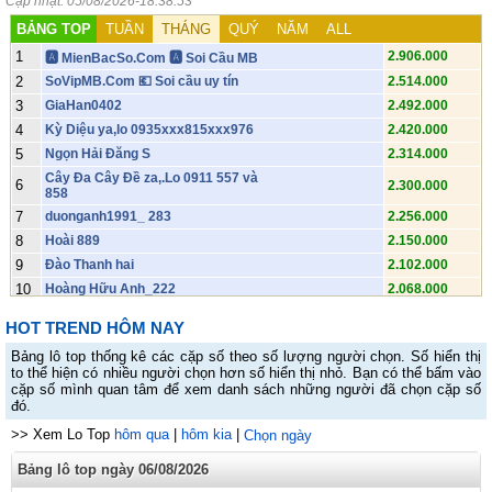
Cập nhật: 05/08/2026-18:38:53
BẢNG TOP
TUẦN
THÁNG
QUÝ
NĂM
ALL
1
2.906.000
🅰️ MienBacSo.Com 🅰️ Soi Cầu MB
2
SoVipMB.Com 💶 Soi cầu uy tín
2.514.000
3
GiaHan0402
2.492.000
4
Kỳ Diệu ya,lo 0935xxx815xxx976
2.420.000
5
Ngọn Hải Đăng S
2.314.000
Cây Đa Cây Đề za,.Lo 0911 557 và
6
2.300.000
858
7
duonganh1991_ 283
2.256.000
8
Hoài 889
2.150.000
9
Đào Thanh hai
2.102.000
10
Hoàng Hữu Anh_222
2.068.000
11
HHH123
2.034.000
HOT TREND HÔM NAY
12
phangiakhoa71 342
2.018.000
Bảng lô top thống kê các cặp số theo số lượng người chọn. Số hiển thị
13
Viên Đàm Thanh
1.940.000
to thể hiện có nhiều người chọn hơn số hiển thị nhỏ. Bạn có thể bấm vào
14
Huỳnh Hữu Sơn.492
1.896.000
cặp số mình quan tâm để xem danh sách những người đã chọn cặp số
đó.
15
Khánh.391
1.874.000
>> Xem Lo Top
16
Lê Khánh Huy 38
hôm qua
|
hôm kia
|
1.852.000
Chọn ngày
17
yen-ngo36223 968
1.836.000
Bảng lô top ngày 06/08/2026
18
Vũ Tiến Anh 313
1.836.000