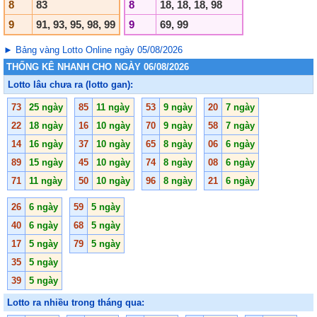
8
83
8
18, 18, 18, 98
9
91, 93, 95, 98, 99
9
69, 99
► Bảng vàng Lotto Online ngày 05/08/2026
THỐNG KÊ NHANH CHO NGÀY 06/08/2026
Lotto lâu chưa ra (lotto gan):
73
25 ngày
85
11 ngày
53
9 ngày
20
7 ngày
22
18 ngày
16
10 ngày
70
9 ngày
58
7 ngày
14
16 ngày
37
10 ngày
65
8 ngày
06
6 ngày
89
15 ngày
45
10 ngày
74
8 ngày
08
6 ngày
71
11 ngày
50
10 ngày
96
8 ngày
21
6 ngày
26
6 ngày
59
5 ngày
40
6 ngày
68
5 ngày
17
5 ngày
79
5 ngày
35
5 ngày
39
5 ngày
Lotto ra nhiều trong tháng qua: