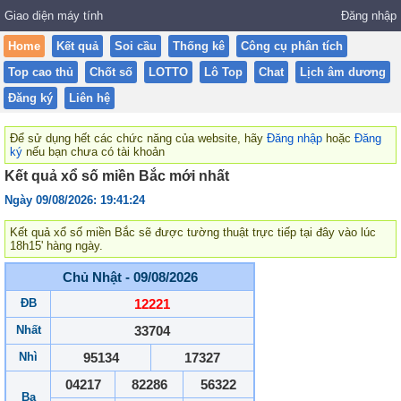
Giao diện máy tính
Đăng nhập
Home
Kết quả
Soi cầu
Thống kê
Công cụ phân tích
Top cao thủ
Chốt số
LOTTO
Lô Top
Chat
Lịch âm dương
Đăng ký
Liên hệ
Để sử dụng hết các chức năng của website, hãy
Đăng nhập
hoặc
Đăng
ký
nếu bạn chưa có tài khoản
Kết quả xổ số miền Bắc mới nhất
Ngày 09/08/2026: 19:41:25
Kết quả xổ số miền Bắc sẽ được tường thuật trực tiếp tại đây vào lúc
18h15' hàng ngày.
Chủ Nhật - 09/08/2026
ĐB
12221
Nhất
33704
Nhì
95134
17327
04217
82286
56322
Ba