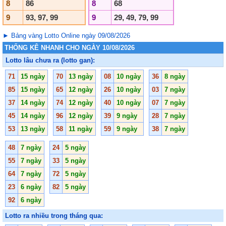
8
86
8
68
9
93, 97, 99
9
29, 49, 79, 99
► Bảng vàng Lotto Online ngày 09/08/2026
THỐNG KÊ NHANH CHO NGÀY 10/08/2026
Lotto lâu chưa ra (lotto gan):
71
15 ngày
70
13 ngày
08
10 ngày
36
8 ngày
85
15 ngày
65
12 ngày
26
10 ngày
03
7 ngày
37
14 ngày
74
12 ngày
40
10 ngày
07
7 ngày
45
14 ngày
96
12 ngày
39
9 ngày
28
7 ngày
53
13 ngày
58
11 ngày
59
9 ngày
38
7 ngày
48
7 ngày
24
5 ngày
55
7 ngày
33
5 ngày
64
7 ngày
72
5 ngày
23
6 ngày
82
5 ngày
92
6 ngày
Lotto ra nhiều trong tháng qua: