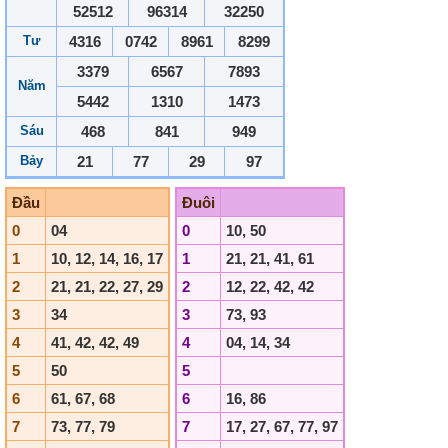
52512
96314
32250
Tư
4316
0742
8961
8299
3379
6567
7893
Năm
5442
1310
1473
Sáu
468
841
949
Bảy
21
77
29
97
Đầu
Đuôi
0
04
0
10, 50
1
10, 12, 14, 16, 17
1
21, 21, 41, 61
2
21, 21, 22, 27, 29
2
12, 22, 42, 42
3
34
3
73, 93
4
41, 42, 42, 49
4
04, 14, 34
5
50
5
6
61, 67, 68
6
16, 86
7
73, 77, 79
7
17, 27, 67, 77, 97