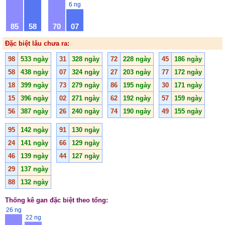
6 ng
85
58
70
07
Đặc biệt lâu chưa ra:
98
533 ngày
31
328 ngày
72
228 ngày
45
186 ngày
58
438 ngày
07
324 ngày
27
203 ngày
77
172 ngày
18
399 ngày
73
279 ngày
86
195 ngày
30
171 ngày
15
396 ngày
02
271 ngày
62
192 ngày
57
159 ngày
56
387 ngày
26
240 ngày
74
190 ngày
49
155 ngày
95
142 ngày
91
130 ngày
24
141 ngày
66
129 ngày
46
139 ngày
44
127 ngày
29
137 ngày
88
132 ngày
Thống kê gan đặc biệt theo tổng:
26 ng
22 ng