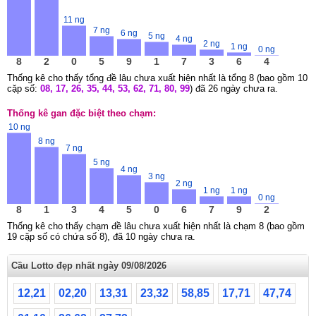
11 ng
7 ng
6 ng
5 ng
4 ng
2 ng
1 ng
0 ng
8
2
0
5
9
1
7
3
6
4
Thống kê cho thấy tổng đề lâu chưa xuất hiện nhất là tổng 8 (bao gồm 10
cặp số:
08, 17, 26, 35, 44, 53, 62, 71, 80, 99
) đã 26 ngày chưa ra.
Thống kê gan đặc biệt theo chạm:
10 ng
8 ng
7 ng
5 ng
4 ng
3 ng
2 ng
1 ng
1 ng
0 ng
8
1
3
4
5
0
6
7
9
2
Thống kê cho thấy chạm đề lâu chưa xuất hiện nhất là chạm 8 (bao gồm
19 cặp số có chứa số 8), đã 10 ngày chưa ra.
Cầu Lotto đẹp nhất ngày 09/08/2026
12,21
02,20
13,31
23,32
58,85
17,71
47,74