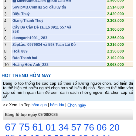
1
2.906.000
🅰️ MienBacSo.Com 🅰️ Soi Cầu MB
2
SoVipMB.Com 💶 Soi cầu uy tín
2.514.000
3
Diệu Thuỷ
2.420.000
4
Giang Thanh Thuỷ
2.302.000
Cây Đa Cây Đề za,.Lo 0911 557 và
5
2.300.000
858
6
duonganh1991_ 283
2.256.000
7
ZépLào: 0979634 và 598 Tuấn Lái Đò
2.216.000
8
Hoài 889
2.150.000
9
Đào Thanh hai
2.102.000
10
Hoàng Hữu Anh_222
2.068.000
11
HHH123
2.034.000
HOT TREND HÔM NAY
12
phangiakhoa71 342
2.018.000
Bảng lô top thống kê các cặp số theo số lượng người chọn. Số hiển thị
13
Huỳnh Hữu Sơn.492
1.896.000
to thể hiện có nhiều người chọn hơn số hiển thị nhỏ. Bạn có thể bấm vào
14
Khánh.391
1.874.000
cặp số mình quan tâm để xem danh sách những người đã chọn cặp số
đó.
15
Lê Khánh Huy 38
1.852.000
>> Xem Lo Top
16
yen-ngo36223 968
hôm qua
|
hôm kia
|
1.836.000
Chọn ngày
17
Vũ Tiến Anh 313
1.836.000
Bảng lô top ngày 09/08/2026
18
Hồ Tấn Anh 944
1.770.000
67
75
61
01
34
57
76
06
20
19
😔 MienBacSo.Com 😔 Soi Cầu MB
1.748.000
20
t-linh12_213
1.742.000