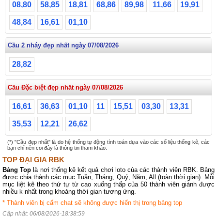
08,80
58,85
18,81
68,86
89,98
11,66
19,91
48,84
16,61
01,10
Cầu 2 nháy đẹp nhất ngày 07/08/2026
28,82
Cầu Đặc biệt đẹp nhất ngày 07/08/2026
16,61
36,63
01,10
11
15,51
03,30
13,31
35,53
12,21
26,62
(*) "Cầu đẹp nhất" là do hệ thống tự động tính toán dựa vào các số liệu thống kê, các
bạn chỉ nên coi đây là thông tin tham khảo.
TOP ĐẠI GIA RBK
Bảng Top
là nơi thống kê kết quả chơi loto của các thành viên RBK. Bảng
được chia thành các mục Tuần, Tháng, Quý, Năm, All (toàn thời gian). Mỗi
mục liệt kê theo thứ tự từ cao xuống thấp của 50 thành viên giành được
nhiều k nhất trong khoảng thời gian tương ứng.
* Thành viên bị cấm chat sẽ không được hiển thị trong bảng top
Cập nhật: 06/08/2026-18:38:59