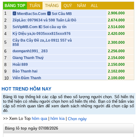
BẢNG TOP
TUẦN
THÁNG
QUÝ
NĂM
ALL
1
2.906.000
🅰️ MienBacSo.Com 🅰️ Soi Cầu MB
2
ZépLào: 0979634 và 598 Tuấn Lái Đò
2.674.000
3
SoVipMB.Com 💶 Soi cầu uy tín
2.514.000
4
Kỳ Diệu ya,lo 0935xxx815xxx976
2.420.000
Cây Đa Cây Đề za,.Lo 0911 557 và
5
2.300.000
858
6
duonganh1991_ 283
2.256.000
7
Giang Thanh Thuỷ
2.154.000
8
Hoài 889
2.150.000
9
Đào Thanh hai
2.102.000
10
Viên Đàm Thanh
2.100.000
11
Hoàng Hữu Anh_222
2.068.000
HOT TREND HÔM NAY
12
HHH123
2.034.000
Bảng lô top thống kê các cặp số theo số lượng người chọn. Số hiển thị
13
phangiakhoa71 342
2.018.000
to thể hiện có nhiều người chọn hơn số hiển thị nhỏ. Bạn có thể bấm vào
14
Huỳnh Hữu Sơn.492
1.896.000
cặp số mình quan tâm để xem danh sách những người đã chọn cặp số
đó.
15
Khánh.391
1.874.000
>> Xem Lo Top
16
Lê Khánh Huy 38
hôm qua
|
hôm kia
|
1.852.000
Chọn ngày
17
Mr Baby198x
1.840.000
Bảng lô top ngày 07/08/2026
18
yen-ngo36223 968
1.836.000