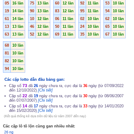
05
16 lần
75
13 lần
60
12 lần
92
11 lần
53
10 lần
19
14 lần
90
13 lần
83
12 lần
95
11 lần
54
10 lần
61
14 lần
10
12 lần
06
11 lần
02
10 lần
62
10 lần
13
13 lần
46
12 lần
50
11 lần
24
10 lần
65
10 lần
63
13 lần
52
12 lần
69
11 lần
35
10 lần
67
10 lần
68
10 lần
81
10 lần
82
10 lần
94
10 lần
Các cặp lotto dẫn đầu bảng gan:
73
Cặp số
đã
26
ngày chưa ra, cực đại là
36
ngày (từ 07/09/2022
đến 12/10/2022)
[Chi tiết]
22
Cặp số
đã
19
ngày chưa ra, cực đại là
30
ngày (từ 08/06/2007
đến 07/07/2007)
[Chi tiết]
14
Cặp số
đã
17
ngày chưa ra, cực đại là
33
ngày (từ 14/01/2020
đến 15/02/2020)
[Chi tiết]
(Kết quả thống kê dựa trên dữ liệu từ năm 2007 đến nay)
Các cặp lô tô lộn cùng gan nhiều nhất:
26 ng