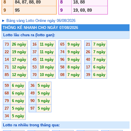
8
84, 87, 88, 89
8
18, 88
9
95
9
19, 69, 89
► Bảng vàng Lotto Online ngày 06/08/2026
THỐNG KÊ NHANH CHO NGÀY 07/08/2026
Lotto lâu chưa ra (lotto gan):
73
26 ngày
16
11 ngày
65
9 ngày
21
7 ngày
22
19 ngày
37
11 ngày
74
9 ngày
26
7 ngày
14
17 ngày
45
11 ngày
96
9 ngày
40
7 ngày
71
12 ngày
53
10 ngày
58
8 ngày
17
6 ngày
85
12 ngày
70
10 ngày
08
7 ngày
39
6 ngày
59
6 ngày
36
5 ngày
68
6 ngày
49
5 ngày
79
6 ngày
90
5 ngày
27
5 ngày
97
5 ngày
34
5 ngày
Lotto ra nhiều trong tháng qua: