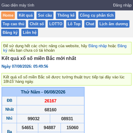
Giao diện máy tính
Đăng nhập
Home
Kết quả
Soi cầu
Thống kê
Công cụ phân tích
Top cao thủ
Chốt số
LOTTO
Lô Top
Chat
Lịch âm dương
Đăng ký
Liên hệ
Để sử dụng hết các chức năng của website, hãy
Đăng nhập
hoặc
Đăng
ký
nếu bạn chưa có tài khoản
Kết quả xổ số miền Bắc mới nhất
Ngày 07/08/2026: 05:49:57
Kết quả xổ số miền Bắc sẽ được tường thuật trực tiếp tại đây vào lúc
18h15' hàng ngày.
Thứ Năm - 06/08/2026
ĐB
26167
Nhất
68160
Nhì
99032
08931
54651
94887
15060
Ba