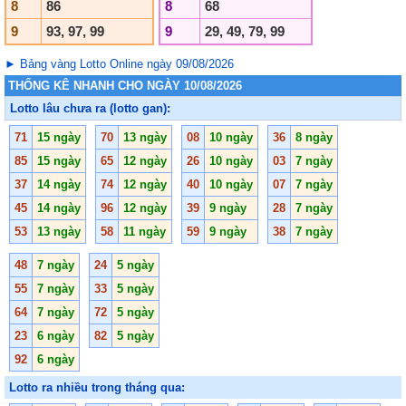
8
86
8
68
9
93, 97, 99
9
29, 49, 79, 99
► Bảng vàng Lotto Online ngày 09/08/2026
THỐNG KÊ NHANH CHO NGÀY 10/08/2026
Lotto lâu chưa ra (lotto gan):
71
15 ngày
70
13 ngày
08
10 ngày
36
8 ngày
85
15 ngày
65
12 ngày
26
10 ngày
03
7 ngày
37
14 ngày
74
12 ngày
40
10 ngày
07
7 ngày
45
14 ngày
96
12 ngày
39
9 ngày
28
7 ngày
53
13 ngày
58
11 ngày
59
9 ngày
38
7 ngày
48
7 ngày
24
5 ngày
55
7 ngày
33
5 ngày
64
7 ngày
72
5 ngày
23
6 ngày
82
5 ngày
92
6 ngày
Lotto ra nhiều trong tháng qua: