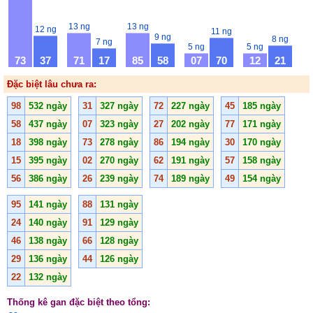
13 ng
13 ng
12 ng
11 ng
9 ng
8 ng
7 ng
5 ng
5 ng
73
37
71
17
85
58
07
70
12
21
Đặc biệt lâu chưa ra:
98
532 ngày
31
327 ngày
72
227 ngày
45
185 ngày
58
437 ngày
07
323 ngày
27
202 ngày
77
171 ngày
18
398 ngày
73
278 ngày
86
194 ngày
30
170 ngày
15
395 ngày
02
270 ngày
62
191 ngày
57
158 ngày
56
386 ngày
26
239 ngày
74
189 ngày
49
154 ngày
95
141 ngày
88
131 ngày
24
140 ngày
91
129 ngày
46
138 ngày
66
128 ngày
29
136 ngày
44
126 ngày
22
132 ngày
Thống kê gan đặc biệt theo tổng: