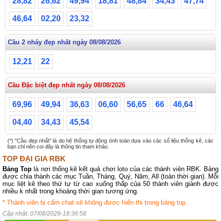
28,82
26,62
49,94
18,81
48,84
34,43
47,74
46,64
02,20
23,32
Cầu 2 nháy đẹp nhất ngày 08/08/2026
12,21
22
Cầu Đặc biệt đẹp nhất ngày 08/08/2026
69,96
49,94
36,63
06,60
56,65
66
46,64
04,40
34,43
45,54
(*) "Cầu đẹp nhất" là do hệ thống tự động tính toán dựa vào các số liệu thống kê, các
bạn chỉ nên coi đây là thông tin tham khảo.
TOP ĐẠI GIA RBK
Bảng Top
là nơi thống kê kết quả chơi loto của các thành viên RBK. Bảng
được chia thành các mục Tuần, Tháng, Quý, Năm, All (toàn thời gian). Mỗi
mục liệt kê theo thứ tự từ cao xuống thấp của 50 thành viên giành được
nhiều k nhất trong khoảng thời gian tương ứng.
* Thành viên bị cấm chat sẽ không được hiển thị trong bảng top
Cập nhật: 07/08/2026-18:36:58