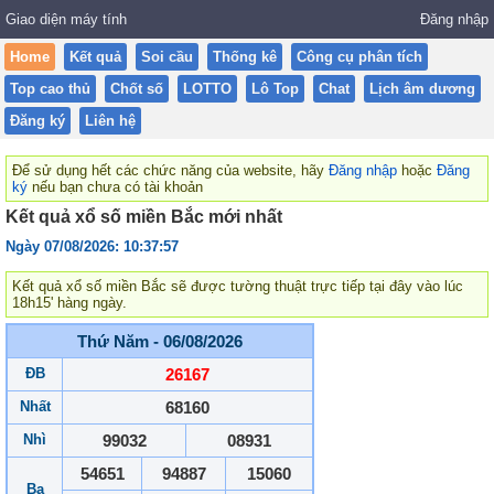
Giao diện máy tính
Đăng nhập
Home
Kết quả
Soi cầu
Thống kê
Công cụ phân tích
Top cao thủ
Chốt số
LOTTO
Lô Top
Chat
Lịch âm dương
Đăng ký
Liên hệ
Để sử dụng hết các chức năng của website, hãy
Đăng nhập
hoặc
Đăng
ký
nếu bạn chưa có tài khoản
Kết quả xổ số miền Bắc mới nhất
Ngày 07/08/2026: 10:37:58
Kết quả xổ số miền Bắc sẽ được tường thuật trực tiếp tại đây vào lúc
18h15' hàng ngày.
Thứ Năm - 06/08/2026
ĐB
26167
Nhất
68160
Nhì
99032
08931
54651
94887
15060
Ba