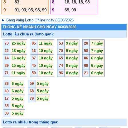
8
83
8
18, 18, 18, 98
9
91, 93, 95, 98, 99
9
69, 99
► Bảng vàng Lotto Online ngày 05/08/2026
THỐNG KÊ NHANH CHO NGÀY 06/08/2026
Lotto lâu chưa ra (lotto gan):
73
25 ngày
85
11 ngày
53
9 ngày
20
7 ngày
22
18 ngày
16
10 ngày
70
9 ngày
58
7 ngày
14
16 ngày
37
10 ngày
65
8 ngày
06
6 ngày
89
15 ngày
45
10 ngày
74
8 ngày
08
6 ngày
71
11 ngày
50
10 ngày
96
8 ngày
21
6 ngày
26
6 ngày
59
5 ngày
40
6 ngày
68
5 ngày
17
5 ngày
79
5 ngày
35
5 ngày
39
5 ngày
Lotto ra nhiều trong tháng qua: