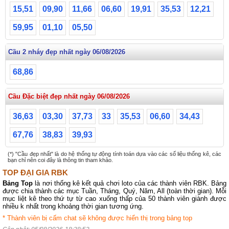
15,51
09,90
11,66
06,60
19,91
35,53
12,21
59,95
01,10
05,50
Cầu 2 nháy đẹp nhất ngày 06/08/2026
68,86
Cầu Đặc biệt đẹp nhất ngày 06/08/2026
36,63
03,30
37,73
33
35,53
06,60
34,43
67,76
38,83
39,93
(*) "Cầu đẹp nhất" là do hệ thống tự động tính toán dựa vào các số liệu thống kê, các
bạn chỉ nên coi đây là thông tin tham khảo.
TOP ĐẠI GIA RBK
Bảng Top
là nơi thống kê kết quả chơi loto của các thành viên RBK. Bảng
được chia thành các mục Tuần, Tháng, Quý, Năm, All (toàn thời gian). Mỗi
mục liệt kê theo thứ tự từ cao xuống thấp của 50 thành viên giành được
nhiều k nhất trong khoảng thời gian tương ứng.
* Thành viên bị cấm chat sẽ không được hiển thị trong bảng top