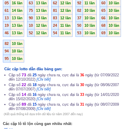
05
16 lần
63
13 lần
62
12 lần
92
11 lần
60
10 lần
61
14 lần
75
13 lần
81
12 lần
02
10 lần
65
10 lần
13
13 lần
90
13 lần
83
12 lần
37
10 lần
66
10 lần
19
13 lần
10
12 lần
24
11 lần
50
10 lần
68
10 lần
46
13 lần
52
12 lần
54
11 lần
53
10 lần
69
10 lần
82
10 lần
94
10 lần
95
10 lần
Các cặp lotto dẫn đầu bảng gan:
73
Cặp số
đã
25
ngày chưa ra, cực đại là
36
ngày (từ 07/09/2022
đến 12/10/2022)
[Chi tiết]
22
Cặp số
đã
18
ngày chưa ra, cực đại là
30
ngày (từ 08/06/2007
đến 07/07/2007)
[Chi tiết]
14
Cặp số
đã
16
ngày chưa ra, cực đại là
33
ngày (từ 14/01/2020
đến 15/02/2020)
[Chi tiết]
89
Cặp số
đã
15
ngày chưa ra, cực đại là
31
ngày (từ 08/07/2009
đến 07/08/2009)
[Chi tiết]
(Kết quả thống kê dựa trên dữ liệu từ năm 2007 đến nay)
Các cặp lô tô lộn cùng gan nhiều nhất: