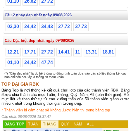
01,10
26,62
27,72
Cầu 2 nháy đẹp nhất ngày 09/08/2026
03,30
24,42
34,43
27,72
37,73
Cầu Đặc biệt đẹp nhất ngày 09/08/2026
12,21
17,71
27,72
14,41
11
13,31
18,81
01,10
24,42
47,74
(*) "Cầu đẹp nhất" là do hệ thống tự động tính toán dựa vào các số liệu thống kê, các
bạn chỉ nên coi đây là thông tin tham khảo.
TOP ĐẠI GIA RBK
Bảng Top
là nơi thống kê kết quả chơi loto của các thành viên RBK. Bảng
được chia thành các mục Tuần, Tháng, Quý, Năm, All (toàn thời gian). Mỗi
mục liệt kê theo thứ tự từ cao xuống thấp của 50 thành viên giành được
nhiều k nhất trong khoảng thời gian tương ứng.
* Thành viên bị cấm chat sẽ không được hiển thị trong bảng top
Cập nhật: 08/08/2026-18:37:47
BẢNG TOP
TUẦN
THÁNG
QUÝ
NĂM
ALL