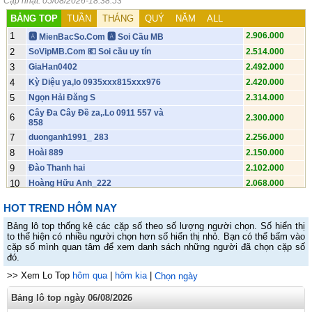
Cập nhật: 05/08/2026-18:38:53
BẢNG TOP
TUẦN
THÁNG
QUÝ
NĂM
ALL
1
2.906.000
🅰️ MienBacSo.Com 🅰️ Soi Cầu MB
2
SoVipMB.Com 💶 Soi cầu uy tín
2.514.000
3
GiaHan0402
2.492.000
4
Kỳ Diệu ya,lo 0935xxx815xxx976
2.420.000
5
Ngọn Hải Đăng S
2.314.000
Cây Đa Cây Đề za,.Lo 0911 557 và
6
2.300.000
858
7
duonganh1991_ 283
2.256.000
8
Hoài 889
2.150.000
9
Đào Thanh hai
2.102.000
10
Hoàng Hữu Anh_222
2.068.000
11
HHH123
2.034.000
HOT TREND HÔM NAY
12
phangiakhoa71 342
2.018.000
Bảng lô top thống kê các cặp số theo số lượng người chọn. Số hiển thị
13
Viên Đàm Thanh
1.940.000
to thể hiện có nhiều người chọn hơn số hiển thị nhỏ. Bạn có thể bấm vào
14
Huỳnh Hữu Sơn.492
1.896.000
cặp số mình quan tâm để xem danh sách những người đã chọn cặp số
đó.
15
Khánh.391
1.874.000
>> Xem Lo Top
16
Lê Khánh Huy 38
hôm qua
|
hôm kia
|
1.852.000
Chọn ngày
17
yen-ngo36223 968
1.836.000
Bảng lô top ngày 06/08/2026
18
Vũ Tiến Anh 313
1.836.000