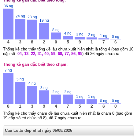
Thống kê gan đặc biệt theo tổng:
36 ng
24 ng
23 ng
19 ng
8 ng
4 ng
3 ng
2 ng
1 ng
0 ng
4
3
8
2
0
5
9
1
7
6
Thống kê cho thấy tổng đề lâu chưa xuất hiện nhất là tổng 4 (bao gồm 10
cặp số:
04, 13, 22, 31, 40, 59, 68, 77, 86, 95
) đã 36 ngày chưa ra.
Thống kê gan đặc biệt theo chạm:
7 ng
5 ng
4 ng
3 ng
2 ng
2 ng
1 ng
1 ng
0 ng
0 ng
8
1
3
9
4
7
5
2
6
0
Thống kê cho thấy chạm đề lâu chưa xuất hiện nhất là chạm 8 (bao gồm
19 cặp số có chứa số 8), đã 7 ngày chưa ra.
Cầu Lotto đẹp nhất ngày 06/08/2026