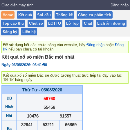
Giao diện máy tính
Đăng nhập
Home
Kết quả
Soi cầu
Thống kê
Công cụ phân tích
Top cao thủ
Chốt số
LOTTO
Lô Top
Chat
Lịch âm dương
Đăng ký
Liên hệ
Để sử dụng hết các chức năng của website, hãy
Đăng nhập
hoặc
Đăng
ký
nếu bạn chưa có tài khoản
Kết quả xổ số miền Bắc mới nhất
Ngày 06/08/2026: 06:41:50
Kết quả xổ số miền Bắc sẽ được tường thuật trực tiếp tại đây vào lúc
18h15' hàng ngày.
Thứ Tư - 05/08/2026
ĐB
59760
Nhất
55456
Nhì
10476
91557
32941
53211
66869
Ba