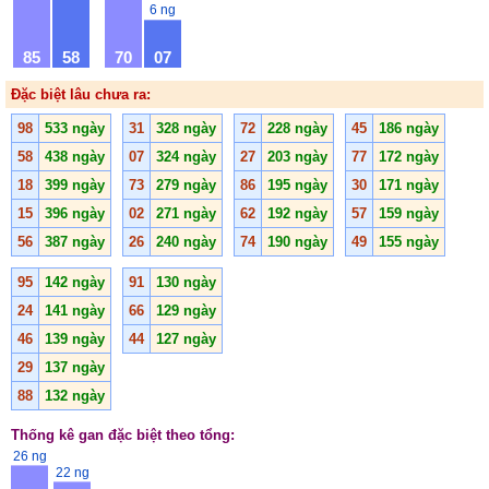
6 ng
85
58
70
07
Đặc biệt lâu chưa ra:
98
533 ngày
31
328 ngày
72
228 ngày
45
186 ngày
58
438 ngày
07
324 ngày
27
203 ngày
77
172 ngày
18
399 ngày
73
279 ngày
86
195 ngày
30
171 ngày
15
396 ngày
02
271 ngày
62
192 ngày
57
159 ngày
56
387 ngày
26
240 ngày
74
190 ngày
49
155 ngày
95
142 ngày
91
130 ngày
24
141 ngày
66
129 ngày
46
139 ngày
44
127 ngày
29
137 ngày
88
132 ngày
Thống kê gan đặc biệt theo tổng:
26 ng
22 ng