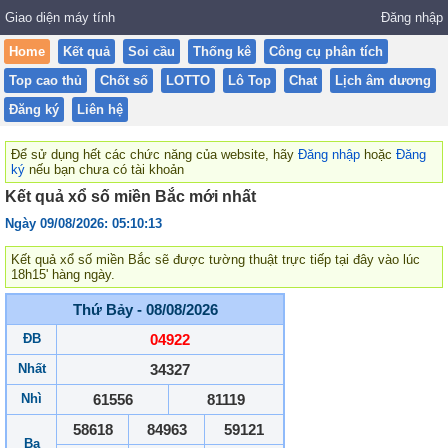
Giao diện máy tính
Đăng nhập
Home
Kết quả
Soi cầu
Thống kê
Công cụ phân tích
Top cao thủ
Chốt số
LOTTO
Lô Top
Chat
Lịch âm dương
Đăng ký
Liên hệ
Để sử dụng hết các chức năng của website, hãy
Đăng nhập
hoặc
Đăng
ký
nếu bạn chưa có tài khoản
Kết quả xổ số miền Bắc mới nhất
Ngày 09/08/2026: 05:10:14
Kết quả xổ số miền Bắc sẽ được tường thuật trực tiếp tại đây vào lúc
18h15' hàng ngày.
Thứ Bảy - 08/08/2026
ĐB
04922
Nhất
34327
Nhì
61556
81119
58618
84963
59121
Ba