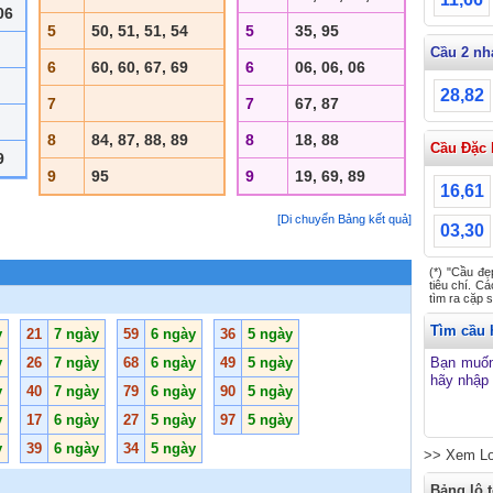
06
5
50, 51, 51, 54
5
35, 95
Cầu 2 nh
6
60, 60, 67, 69
6
06, 06, 06
28,82
7
7
67, 87
8
84, 87, 88, 89
8
18, 88
Cầu Đặc 
9
9
95
9
19, 69, 89
16,61
[Di chuyển Bảng kết quả]
03,30
(*) "Cầu đẹ
tiêu chí. 
tìm ra cặp s
Tìm cầu
y
21
7 ngày
59
6 ngày
36
5 ngày
y
26
7 ngày
68
6 ngày
49
5 ngày
Bạn muốn
hãy nhập 
y
40
7 ngày
79
6 ngày
90
5 ngày
y
17
6 ngày
27
5 ngày
97
5 ngày
y
39
6 ngày
34
5 ngày
>> Xem L
Bảng lô 