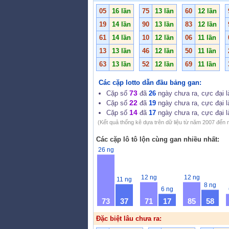
05
16 lần
75
13 lần
60
12 lần
19
14 lần
90
13 lần
83
12 lần
61
14 lần
10
12 lần
06
11 lần
13
13 lần
46
12 lần
50
11 lần
63
13 lần
52
12 lần
69
11 lần
Các cặp lotto dẫn đầu bảng gan:
73
Cặp số
đã
26
ngày chưa ra, cực đại 
22
Cặp số
đã
19
ngày chưa ra, cực đại 
14
Cặp số
đã
17
ngày chưa ra, cực đại 
(Kết quả thống kê dựa trên dữ liệu từ năm 2007 đến 
Các cặp lô tô lộn cùng gan nhiều nhất:
26 ng
12 ng
12 ng
11 ng
8 ng
6 ng
73
37
71
17
85
58
Đặc biệt lâu chưa ra: