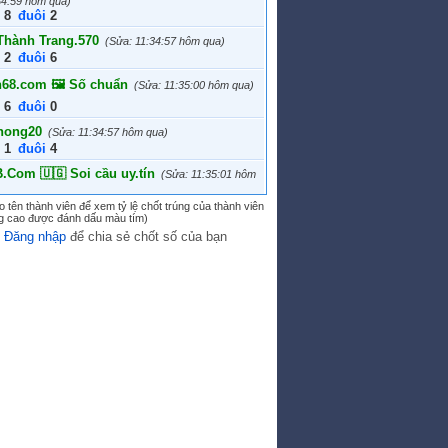
34:59 hôm qua)
h1998
1.698.000
8
đuôi
2
74
1.676.000
Thành Trang.570
(Sửa: 11:34:57 hôm qua)
Ngắn (242168)
1.660.000
2
đuôi
6
ễn Hoài Nam 667
1.648.000
68.com 🖼 Số chuẩn
(Sửa: 11:35:00 hôm qua)
m32
1.632.000
6
đuôi
0
24
1.610.000
hong20
(Sửa: 11:34:57 hôm qua)
binh_
1.610.000
1
đuôi
4
g62.542
1.610.000
Com 🇺🇬 Soi cầu uy.tín
(Sửa: 11:35:01 hôm
p96_253
1.604.000
nh12 448
5
đuôi
7
1.576.000
 tên thành viên để xem tỷ lệ chốt trúng của thành viên
úng cao được đánh dấu màu tím)
75
(Sửa: 11:34:59 hôm qua)
y
Đăng nhập
để chia sẻ chốt số của bạn
1
đuôi
7
x846x355
(Chốt: 11:31:22 hôm qua)
nBacSo.Com 🚴‍♀️ Soi...
(Sửa: 11:34:56 hôm qua)
3
đuôi
6
 Trang 686
(Sửa: 11:34:59 hôm qua)
0
đuôi
9
UHAY.NET -MIỄN PHÍ 100%🛑💞
(Chốt:
ôm qua)
5