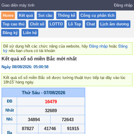
Giao diện máy tính
Đăng nhập
Home
Kết quả
Soi cầu
Thống kê
Công cụ phân tích
Top cao thủ
Chốt số
LOTTO
Lô Top
Chat
Lịch âm dương
Đăng ký
Liên hệ
Để sử dụng hết các chức năng của website, hãy
Đăng nhập
hoặc
Đăng
ký
nếu bạn chưa có tài khoản
Kết quả xổ số miền Bắc mới nhất
Ngày 08/08/2026: 05:00:58
Kết quả xổ số miền Bắc sẽ được tường thuật trực tiếp tại đây vào lúc
18h15' hàng ngày.
Thứ Sáu - 07/08/2026
ĐB
16479
Nhất
32689
Nhì
34894
72643
87827
41746
91915
Ba