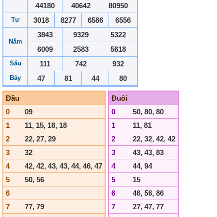
44180
40642
80950
Tư
3018
8277
6586
6556
3843
9329
5322
Năm
6009
2583
5618
Sáu
111
742
932
Bảy
47
81
44
80
Đầu
Đuôi
0
09
0
50, 80, 80
1
11, 15, 18, 18
1
11, 81
2
22, 27, 29
2
22, 32, 42, 42
3
32
3
43, 43, 83
4
42, 42, 43, 43, 44, 46, 47
4
44, 94
5
50, 56
5
15
6
6
46, 56, 86
7
77, 79
7
27, 47, 77