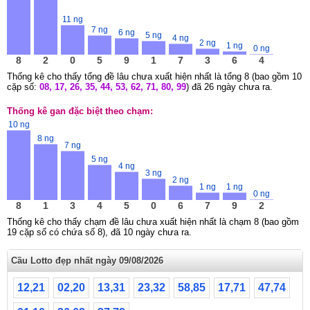
11 ng
7 ng
6 ng
5 ng
4 ng
2 ng
1 ng
0 ng
8
2
0
5
9
1
7
3
6
4
Thống kê cho thấy tổng đề lâu chưa xuất hiện nhất là tổng 8 (bao gồm 10
cặp số:
08, 17, 26, 35, 44, 53, 62, 71, 80, 99
) đã 26 ngày chưa ra.
Thống kê gan đặc biệt theo chạm:
10 ng
8 ng
7 ng
5 ng
4 ng
3 ng
2 ng
1 ng
1 ng
0 ng
8
1
3
4
5
0
6
7
9
2
Thống kê cho thấy chạm đề lâu chưa xuất hiện nhất là chạm 8 (bao gồm
19 cặp số có chứa số 8), đã 10 ngày chưa ra.
Cầu Lotto đẹp nhất ngày 09/08/2026
12,21
02,20
13,31
23,32
58,85
17,71
47,74