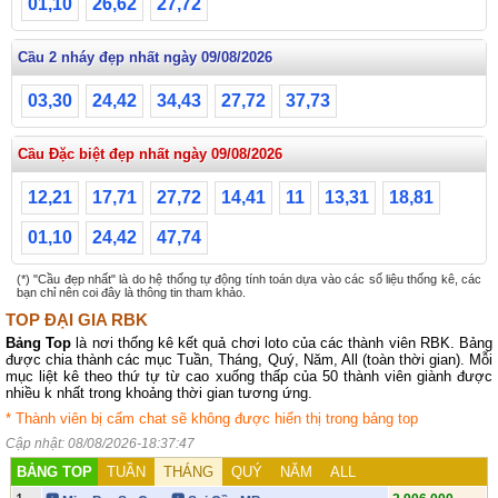
01,10
26,62
27,72
Cầu 2 nháy đẹp nhất ngày 09/08/2026
03,30
24,42
34,43
27,72
37,73
Cầu Đặc biệt đẹp nhất ngày 09/08/2026
12,21
17,71
27,72
14,41
11
13,31
18,81
01,10
24,42
47,74
(*) "Cầu đẹp nhất" là do hệ thống tự động tính toán dựa vào các số liệu thống kê, các
bạn chỉ nên coi đây là thông tin tham khảo.
TOP ĐẠI GIA RBK
Bảng Top
là nơi thống kê kết quả chơi loto của các thành viên RBK. Bảng
được chia thành các mục Tuần, Tháng, Quý, Năm, All (toàn thời gian). Mỗi
mục liệt kê theo thứ tự từ cao xuống thấp của 50 thành viên giành được
nhiều k nhất trong khoảng thời gian tương ứng.
* Thành viên bị cấm chat sẽ không được hiển thị trong bảng top
Cập nhật: 08/08/2026-18:37:47
BẢNG TOP
TUẦN
THÁNG
QUÝ
NĂM
ALL