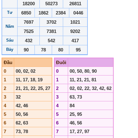
18200
50273
26811
Tư
6850
1862
2384
0446
7697
3702
1021
Năm
7525
7381
9202
Sáu
432
542
417
Bảy
90
78
80
95
Đầu
Đuôi
0
00, 02, 02
0
00, 50, 80, 90
1
11, 17, 18, 19
1
11, 21, 21, 81
2
21, 21, 22, 25, 27
2
02, 02, 22, 32, 42, 62
3
32
3
63, 73
4
42, 46
4
84
5
50, 56
5
25, 95
6
62, 63
6
46, 56
7
73, 78
7
17, 27, 97