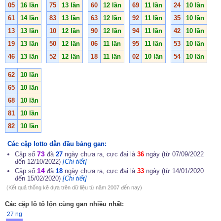
05
16 lần
75
13 lần
60
12 lần
69
11 lần
24
10 lần
61
14 lần
83
13 lần
63
12 lần
92
11 lần
35
10 lần
13
13 lần
10
12 lần
90
12 lần
94
11 lần
42
10 lần
19
13 lần
50
12 lần
06
11 lần
95
11 lần
53
10 lần
46
13 lần
52
12 lần
18
11 lần
02
10 lần
54
10 lần
62
10 lần
65
10 lần
68
10 lần
81
10 lần
82
10 lần
Các cặp lotto dẫn đầu bảng gan:
73
Cặp số
đã
27
ngày chưa ra, cực đại là
36
ngày (từ 07/09/2022
đến 12/10/2022)
[Chi tiết]
14
Cặp số
đã
18
ngày chưa ra, cực đại là
33
ngày (từ 14/01/2020
đến 15/02/2020)
[Chi tiết]
(Kết quả thống kê dựa trên dữ liệu từ năm 2007 đến nay)
Các cặp lô tô lộn cùng gan nhiều nhất:
27 ng