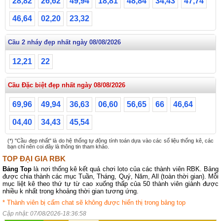
28,82
26,62
49,94
18,81
48,84
34,43
47,74
46,64
02,20
23,32
Cầu 2 nháy đẹp nhất ngày 08/08/2026
12,21
22
Cầu Đặc biệt đẹp nhất ngày 08/08/2026
69,96
49,94
36,63
06,60
56,65
66
46,64
04,40
34,43
45,54
(*) "Cầu đẹp nhất" là do hệ thống tự động tính toán dựa vào các số liệu thống kê, các
bạn chỉ nên coi đây là thông tin tham khảo.
TOP ĐẠI GIA RBK
Bảng Top
là nơi thống kê kết quả chơi loto của các thành viên RBK. Bảng
được chia thành các mục Tuần, Tháng, Quý, Năm, All (toàn thời gian). Mỗi
mục liệt kê theo thứ tự từ cao xuống thấp của 50 thành viên giành được
nhiều k nhất trong khoảng thời gian tương ứng.
* Thành viên bị cấm chat sẽ không được hiển thị trong bảng top
Cập nhật: 07/08/2026-18:36:58