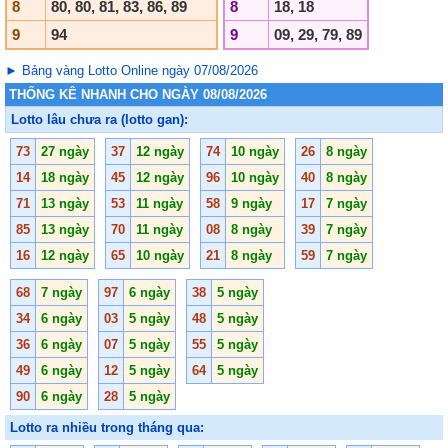
8
80, 80, 81, 83, 86, 89
8
18, 18
9
94
9
09, 29, 79, 89
► Bảng vàng Lotto Online ngày 07/08/2026
THỐNG KÊ NHANH CHO NGÀY 08/08/2026
Lotto lâu chưa ra (lotto gan):
73
27 ngày
37
12 ngày
74
10 ngày
26
8 ngày
14
18 ngày
45
12 ngày
96
10 ngày
40
8 ngày
71
13 ngày
53
11 ngày
58
9 ngày
17
7 ngày
85
13 ngày
70
11 ngày
08
8 ngày
39
7 ngày
16
12 ngày
65
10 ngày
21
8 ngày
59
7 ngày
68
7 ngày
97
6 ngày
38
5 ngày
34
6 ngày
03
5 ngày
48
5 ngày
36
6 ngày
07
5 ngày
55
5 ngày
49
6 ngày
12
5 ngày
64
5 ngày
90
6 ngày
28
5 ngày
Lotto ra nhiều trong tháng qua: