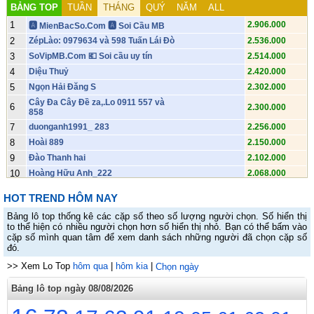
BẢNG TOP
TUẦN
THÁNG
QUÝ
NĂM
ALL
1
2.906.000
🅰️ MienBacSo.Com 🅰️ Soi Cầu MB
2
ZépLào: 0979634 và 598 Tuấn Lái Đò
2.536.000
3
SoVipMB.Com 💶 Soi cầu uy tín
2.514.000
4
Diệu Thuỷ
2.420.000
5
Ngọn Hải Đăng S
2.302.000
Cây Đa Cây Đề za,.Lo 0911 557 và
6
2.300.000
858
7
duonganh1991_ 283
2.256.000
8
Hoài 889
2.150.000
9
Đào Thanh hai
2.102.000
10
Hoàng Hữu Anh_222
2.068.000
11
HHH123
2.034.000
HOT TREND HÔM NAY
12
phangiakhoa71 342
2.018.000
Bảng lô top thống kê các cặp số theo số lượng người chọn. Số hiển thị
13
Huỳnh Hữu Sơn.492
1.896.000
to thể hiện có nhiều người chọn hơn số hiển thị nhỏ. Bạn có thể bấm vào
14
Khánh.391
1.874.000
cặp số mình quan tâm để xem danh sách những người đã chọn cặp số
đó.
15
Lê Khánh Huy 38
1.852.000
>> Xem Lo Top
16
Mr Baby198x
hôm qua
|
hôm kia
|
1.840.000
Chọn ngày
17
yen-ngo36223 968
1.836.000
Bảng lô top ngày 08/08/2026
18
Vũ Tiến Anh 313
1.836.000
19
Viên Đàm Thanh
1.780.000