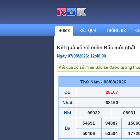
HOME
KẾT QUẢ
THỐNG KÊ
CH
Kết quả xổ số miền Bắc mới nhất
Ngày 07/08/2026: 12:48:00
Kết quả xổ số miền Bắc sẽ được tường thuật 
Thứ Năm - 06/08/2026
ĐB
26167
Nhất
68160
Nhì
99032
08931
54651
94887
1506
Ba
50406
53504
1772