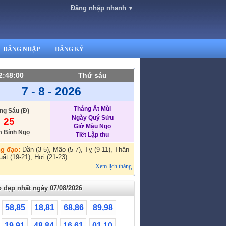
Đăng nhập nhanh
▼
ĐĂNG NHẬP
ĐĂNG KÝ
2:48:00
Thứ sáu
7 - 8 - 2026
Tháng Ất Mùi
ng Sáu (Đ)
Ngày Quý Sửu
25
Giờ Mậu Ngọ
 Bính Ngọ
Tiết Lập thu
g đạo:
Dần (3-5), Mão (5-7), Tỵ (9-11), Thân
uất (19-21), Hợi (21-23)
Xem lịch tháng
o đẹp nhất ngày 07/08/2026
58,85
18,81
68,86
89,98
19,91
48,84
16,61
01,10