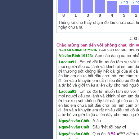
người an tâm chơi ạ ,em giới thiệu lên đây
2 ng
2 n
giúp để được đoàn tụ chung bên gđ yêu thư
Ace xa bờ cần số chu
Luôn may mắn. 8899:
8
1
3
9
4
5
2
ạ, mọi người đang xa bờ, loạn số, mọi ngư
n mọi người an tâm chơi ạ ,em giới thiệu l
Thống kê cho thấy chạm đề lâu chưa xuất hi
gặp a giúp để được đoàn tụ chung bên gđ y
ngày chưa ra.
Ace nào đang xa bờ nhắn t
Thiên phú 1268:
.:: G
Ace nào đang xa bờ c
Vân số Chuẩn 3 Miền:
6623
Chào mừng bạn đến với phòng chat, xin v
Ace cần sô Mb.mN. Nhắ
Vân số Chuẩn 3 Miền:
Ace nào đang xa bờ nh
Vũ văn Bình 19123:
Em có đôi lời muốn tâm sự với 
Laocuu91:
mọi người đều xa lánh và khinh bỉ em em dư
ời thương sót không lấy hết cái gì của ai c
ên lúc em chưa bắt đầu chơi bời em cảm ơn 
đi lên và a khuyên em rất nhiều điều bỏ đỏ 
a từ bỏ và giới thiệu a lên đây cho mọi ngư
Em có đôi lời muốn tâm sự với 
Laocuu91:
mọi người đều xa lánh và khinh bỉ em em dư
ời thương sót không lấy hết cái gì của ai c
ên lúc em chưa bắt đầu chơi bời em cảm ơn 
đi lên và a khuyên em rất nhiều điều bỏ đỏ 
a từ bỏ và giới thiệu a lên đây cho mọi ngư
Á áu
Nguyễn văn Chốt:
Đâu ¹hết rồi bay ơi
Nguyễn văn Chốt:
Qua ăn lô
54
=¹⁰⁰⁰ điểm s
Nguyễn văn Chốt: