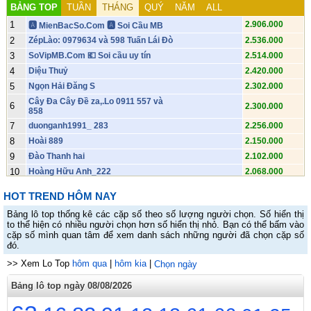
BẢNG TOP
TUẦN
THÁNG
QUÝ
NĂM
ALL
1
2.906.000
🅰️ MienBacSo.Com 🅰️ Soi Cầu MB
2
ZépLào: 0979634 và 598 Tuấn Lái Đò
2.536.000
3
SoVipMB.Com 💶 Soi cầu uy tín
2.514.000
4
Diệu Thuỷ
2.420.000
5
Ngọn Hải Đăng S
2.302.000
Cây Đa Cây Đề za,.Lo 0911 557 và
6
2.300.000
858
7
duonganh1991_ 283
2.256.000
8
Hoài 889
2.150.000
9
Đào Thanh hai
2.102.000
10
Hoàng Hữu Anh_222
2.068.000
11
HHH123
2.034.000
HOT TREND HÔM NAY
12
phangiakhoa71 342
2.018.000
Bảng lô top thống kê các cặp số theo số lượng người chọn. Số hiển thị
13
Huỳnh Hữu Sơn.492
1.896.000
to thể hiện có nhiều người chọn hơn số hiển thị nhỏ. Bạn có thể bấm vào
14
Khánh.391
1.874.000
cặp số mình quan tâm để xem danh sách những người đã chọn cặp số
đó.
15
Lê Khánh Huy 38
1.852.000
>> Xem Lo Top
16
Mr Baby198x
hôm qua
|
hôm kia
|
1.840.000
Chọn ngày
17
yen-ngo36223 968
1.836.000
Bảng lô top ngày 08/08/2026
18
Vũ Tiến Anh 313
1.836.000
19
Viên Đàm Thanh
1.780.000