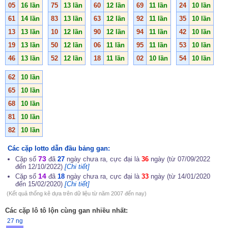
05
16 lần
75
13 lần
60
12 lần
69
11 lần
24
10 lần
61
14 lần
83
13 lần
63
12 lần
92
11 lần
35
10 lần
13
13 lần
10
12 lần
90
12 lần
94
11 lần
42
10 lần
19
13 lần
50
12 lần
06
11 lần
95
11 lần
53
10 lần
46
13 lần
52
12 lần
18
11 lần
02
10 lần
54
10 lần
62
10 lần
65
10 lần
68
10 lần
81
10 lần
82
10 lần
Các cặp lotto dẫn đầu bảng gan:
73
Cặp số
đã
27
ngày chưa ra, cực đại là
36
ngày (từ 07/09/2022
đến 12/10/2022)
[Chi tiết]
14
Cặp số
đã
18
ngày chưa ra, cực đại là
33
ngày (từ 14/01/2020
đến 15/02/2020)
[Chi tiết]
(Kết quả thống kê dựa trên dữ liệu từ năm 2007 đến nay)
Các cặp lô tô lộn cùng gan nhiều nhất:
27 ng