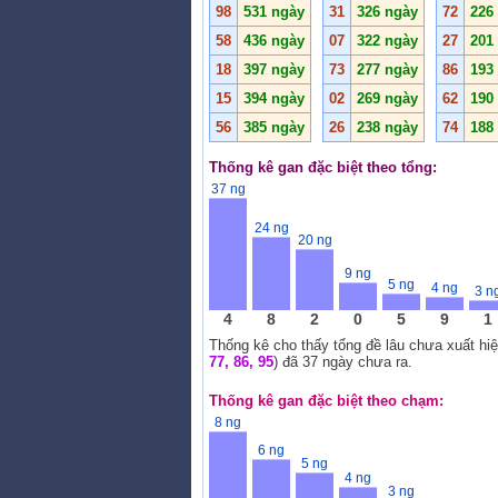
Đừng lôi kéo ae
ᑎǤᑌƳᗴᑎ ᑕᕼᗩᑌ:
98
531 ngày
31
326 ngày
72
226
ANH CHỊ EM NÀO ĐANG XA
Văn Bìnhh 1999:
58
436 ngày
07
322 ngày
27
201
L.BTĐ CHUẨN free. MỖI NGÀY ANH CHỊ 
18
397 ngày
ANH CHỊ EM nào đang XA 
73
277 ngày
86
193
Văn Bìnhh 1999:
TĐ CHUẨN free. MỖI NGÀY ANH CHỊ EM 
15
394 ngày
02
269 ngày
62
190
Ace nào đang xa bờ n
Lê thi hồng phát 7979:
56
385 ngày
26
238 ngày
74
188
CHƠI LÔ ĐỀ PHẢI CÓ PH
Văn Anh Ngô 1:
G, NHƯNG 1 TUẦN ĂN 5-6 HÔM LÀ BÌNH 
năm kinh nghiệm cùng phương pháp chọn số
Thống kê gan đặc biệt theo tổng:
g con số chất lượng nhất cho anh em. tôi tự 
37 ng
h tham khảo uy tín, hãy theo dõi và đồng h
ắn!
24 ng
Ace và Mọi người ai đang xa
Văn Anh Ngô 1:
20 ng
ee
9 ng
CHƠI SỐ CHƠI BẰNG 
Rich $ Brian 🔥🔥🔥:
5 ng
4 ng
LÊN TÍ NÀO KHÔNG, PHẢI CỨ BỎ TIỀN 
3 n
TIỀN NÚI CŨNG HẾT THÔI VÀ NHỮNG TH
4
8
2
0
5
9
1
ÊN ĐƯỢC TỰ BƠI CHỨ ĐÉOO CÓ DỰA H
Thống kê cho thấy tổng đề lâu chưa xuất hiệ
Vừa chuẩn và c
Vân Phát Lộc đến anh chị em:
77, 86, 95
) đã 37 ngày chưa ra.
úp còn k thu phí nữa.theo số chị rất chuẩn ch
n nhắn tin nhờ chị ấy giúpp ạ.
Thống kê gan đặc biệt theo chạm:
Vừa chuẩn và c
Vân Phát Lộc đến anh chị em:
úp còn k thu phí nữa.theo số chị rất chuẩn ch
8 ng
n nhắn tin nhờ chị ấy gíupp ạ.
6 ng
Nay ace ăn to
Vân Phát Lộc đến anh chị em:
5 ng
4 ng
ace xa bờ ai cần sô chuẩn
Thiên phú 1268:
3 ng