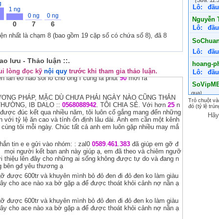
(Sửa: 11:
ố cần sô chuẩnn nhắn tin em gửi vào nhómm ba miền ạ zalo :
05
26
vuan
g
Lô:
đầu
1 ng
27
Minh 
0 ng
0 ng
p được a HẢO z.lo
0562
.
299
.
522
,vừa có tâm vừa có tầm, giúp
Nguyễn 
0
7
6
28
Chân 
 đi k thể lấy cái đỏ đen để làm giàu được thật sự cảm ơn anh.
Lô:
đầu
ện nhất là chạm 8 (bao gồm 19 cặp số có chứa số 8), đã 8
29
Nguy
SoChuan
p được a HẢO z.lo
0562
.
299
.
522
,vừa có tâm vừa có tầm, giúp
30
lena
 đi k thể lấy cái đỏ đen để làm giàu được thật sự cảm ơn anh.
Lô:
đầu
31
vanh
iao lưu - Thảo luận ::.
hoang-p
32
phan
 4 ra 1 lỗ ýt
ui lòng đọc kỹ
nội quy
trước khi tham gia thảo luận.
Lô:
đầu
ền lần éo nào soi lô cho ông í cũng là phút
90
mới ra
33
volon
SoVipMB.
34
mai-
qua)
ƯƠNG PHÁP, MẶC DÙ CHƯA PHẢI NGÀY NÀO CŨNG THẮN
35
Lô:
ly_ha
đầu
Trỏ chuột vào
THƯỜNG, IB DALO ::
0568088942
. TÔI CHIA SẺ. Với hơn
25
n
đó (tỷ lệ tr
được đúc kết qua nhiều năm, tôi luôn cố gắng mang đến những
tam-v681
Hã
n với tỷ lệ ăn cao và tính ổn định lâu dài. Anh em cần một kênh
Lô:
đầu
h cùng tôi mỗi ngày. Chúc tất cả anh em luôn gặp nhiều may mắ
Zloa0568
Lô:
67
ắn tin e e gửi vào nhóm: : zal0
0589
.
461
.
383
đã giúp em gỡ đ
, mọi người kết bạn anh này giúp ạ, em đã theo và chiêm ngưỡ
🚴‍♀️ Mie
i thiệu lên đây cho những ai sống không được tự do và đang n
Lô:
đầu
g bên gđ yêu thương ạ
Lê Khánh
ỡ được 600tr và khuyên mình bỏ đỏ đen đi đỏ đen ko làm giàu
đây cho ace nào xa bờ gặp a để được thoát khỏi cảnh nợ nần ạ
Lô:
đầu
💞SOICA
ỡ được 600tr và khuyên mình bỏ đỏ đen đi đỏ đen ko làm giàu
11:32:12 h
đây cho ace nào xa bờ gặp a để được thoát khỏi cảnh nợ nần ạ
Lô:
59, 9