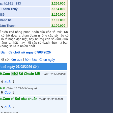
ganh1991_ 283
2.256.000
 Thanh Thuỷ
2.154.000
889
2.150.000
hanh hai
2.102.000
 Đàm Thanh
2.100.000
g Hữu Anh_222
2.068.000
 hiện khả năng phán đoán của các "lô thủ". Khi
n có thể đưa ra phán đoán những cặp số nào có
23
2.034.000
 lô tô hoặc đặc biệt, hay những con số đầu, đuôi
giakhoa71 342
2.018.000
năng ra nhất, hay một cặp số (bạch thủ) mà bạn
 năng sẽ ra là nhiều nhất.
h Hữu Sơn.492
1.896.000
Bấm để chốt số ngày
07/08/2026
h.391
1.874.000
ánh Huy 38
1.852.000
hốt số
hôm qua
|
hôm kia
|
Chọn ngày
aby198x
1.840.000
t số ngày 07/08/2026
(34)
ngo36223 968
1.836.000
9.Com 🇳🇨 Số Chuẩn MB
(Sửa: 11:35:00 hôm
ến Anh 313
1.836.000
n Anh 944
1.770.000
4
đuôi
7
ienBacSo.Com 😔 Soi Cầu MB
1.748.000
.468
(Sửa: 11:35:04 hôm qua)
h12_213
6
đuôi
8
1.742.000
c Việt 655
1.742.000
o.Com ✅ Soi cầu chuẩn
(Sửa: 11:34:59 hôm
ễn Đức Yến_379
1.714.000
5
đuôi
2
980
1.710.000