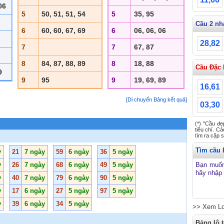
06
5
50, 51, 51, 54
5
35, 95
Cầu 2 nh
6
60, 60, 67, 69
6
06, 06, 06
28,82
7
7
67, 87
8
84, 87, 88, 89
8
18, 88
Cầu Đặc 
9
9
95
9
19, 69, 89
16,61
[Di chuyển Bảng kết quả]
03,30
(*) "Cầu đẹ
tiêu chí. 
tìm ra cặp s
Tìm cầu
y
21
7 ngày
59
6 ngày
36
5 ngày
y
26
7 ngày
68
6 ngày
49
5 ngày
Bạn muốn
hãy nhập 
y
40
7 ngày
79
6 ngày
90
5 ngày
y
17
6 ngày
27
5 ngày
97
5 ngày
y
39
6 ngày
34
5 ngày
>> Xem L
Bảng lô 