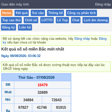
Giao diện máy tính
Đăng nhập
Home
Kết quả
Soi cầu
Thống kê
Công cụ phân tích
Top cao thủ
Chốt số
LOTTO
Lô Top
Chat
Lịch âm dương
Đăng ký
Liên hệ
Để sử dụng hết các chức năng của website, hãy
Đăng nhập
hoặc
Đăng
ký
nếu bạn chưa có tài khoản
Kết quả xổ số miền Bắc mới nhất
Ngày 08/08/2026: 03:06:32
Kết quả xổ số miền Bắc sẽ được tường thuật trực tiếp tại đây vào lúc
18h15' hàng ngày.
Thứ Sáu - 07/08/2026
ĐB
16479
Nhất
32689
Nhì
34894
72643
87827
41746
91915
Ba