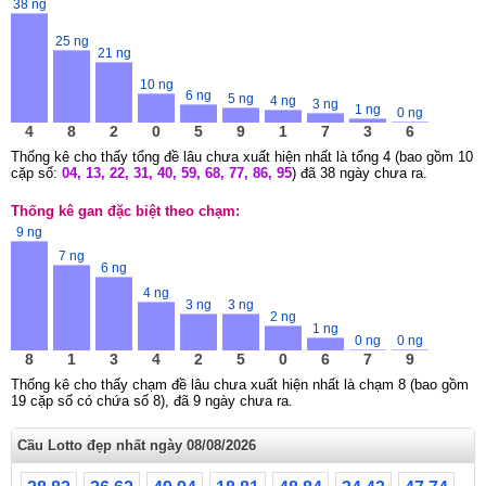
38 ng
25 ng
21 ng
10 ng
6 ng
5 ng
4 ng
3 ng
1 ng
0 ng
4
8
2
0
5
9
1
7
3
6
Thống kê cho thấy tổng đề lâu chưa xuất hiện nhất là tổng 4 (bao gồm 10
cặp số:
04, 13, 22, 31, 40, 59, 68, 77, 86, 95
) đã 38 ngày chưa ra.
Thống kê gan đặc biệt theo chạm:
9 ng
7 ng
6 ng
4 ng
3 ng
3 ng
2 ng
1 ng
0 ng
0 ng
8
1
3
4
2
5
0
6
7
9
Thống kê cho thấy chạm đề lâu chưa xuất hiện nhất là chạm 8 (bao gồm
19 cặp số có chứa số 8), đã 9 ngày chưa ra.
Cầu Lotto đẹp nhất ngày 08/08/2026