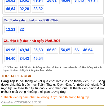
28,82
26,62
49,94
18,81
48,84
34,43
47,74
46,64
02,20
23,32
Cầu 2 nháy đẹp nhất ngày 08/08/2026
12,21
22
Cầu Đặc biệt đẹp nhất ngày 08/08/2026
69,96
49,94
36,63
06,60
56,65
66
46,64
04,40
34,43
45,54
(*) "Cầu đẹp nhất" là do hệ thống tự động tính toán dựa vào các số liệu thống kê, các
bạn chỉ nên coi đây là thông tin tham khảo.
TOP ĐẠI GIA RBK
Bảng Top
là nơi thống kê kết quả chơi loto của các thành viên RBK. Bảng
được chia thành các mục Tuần, Tháng, Quý, Năm, All (toàn thời gian). Mỗi
mục liệt kê theo thứ tự từ cao xuống thấp của 50 thành viên giành được
nhiều k nhất trong khoảng thời gian tương ứng.
* Thành viên bị cấm chat sẽ không được hiển thị trong bảng top
Cập nhật: 07/08/2026-18:36:58