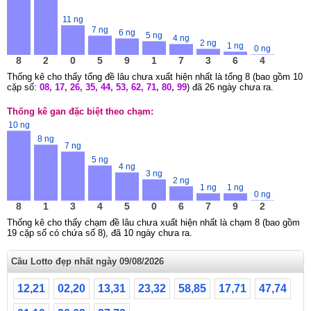
11 ng
7 ng
6 ng
5 ng
4 ng
2 ng
1 ng
0 ng
8
2
0
5
9
1
7
3
6
4
Thống kê cho thấy tổng đề lâu chưa xuất hiện nhất là tổng 8 (bao gồm 10
cặp số:
08, 17, 26, 35, 44, 53, 62, 71, 80, 99
) đã 26 ngày chưa ra.
Thống kê gan đặc biệt theo chạm:
10 ng
8 ng
7 ng
5 ng
4 ng
3 ng
2 ng
1 ng
1 ng
0 ng
8
1
3
4
5
0
6
7
9
2
Thống kê cho thấy chạm đề lâu chưa xuất hiện nhất là chạm 8 (bao gồm
19 cặp số có chứa số 8), đã 10 ngày chưa ra.
Cầu Lotto đẹp nhất ngày 09/08/2026
12,21
02,20
13,31
23,32
58,85
17,71
47,74