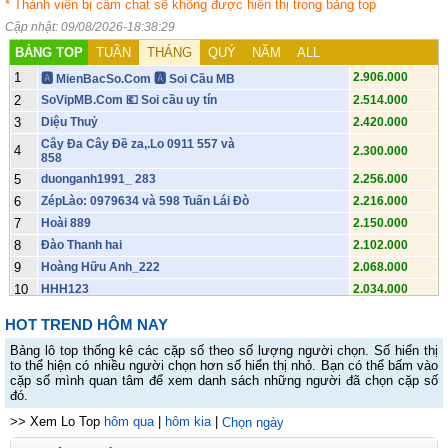
* Thành viên bị cấm chat sẽ không được hiển thị trong bảng top
Cập nhật: 09/08/2026-18:38:29
BẢNG TOP
TUẦN
THÁNG
QUÝ
NĂM
ALL
1
2.906.000
🅰️ MienBacSo.Com 🅰️ Soi Cầu MB
2
SoVipMB.Com 💶 Soi cầu uy tín
2.514.000
3
Diệu Thuỷ
2.420.000
Cây Đa Cây Đề za,.Lo 0911 557 và
4
2.300.000
858
5
duonganh1991_ 283
2.256.000
6
ZépLào: 0979634 và 598 Tuấn Lái Đò
2.216.000
7
Hoài 889
2.150.000
8
Đào Thanh hai
2.102.000
9
Hoàng Hữu Anh_222
2.068.000
10
HHH123
2.034.000
11
phangiakhoa71 342
2.018.000
HOT TREND HÔM NAY
12
Giang Thanh Thuỷ
1.982.000
Bảng lô top thống kê các cặp số theo số lượng người chọn. Số hiển thị
13
Huỳnh Hữu Sơn.492
1.896.000
to thể hiện có nhiều người chọn hơn số hiển thị nhỏ. Bạn có thể bấm vào
14
Khánh.391
1.874.000
cặp số mình quan tâm để xem danh sách những người đã chọn cặp số
đó.
15
Lê Khánh Huy 38
1.852.000
>> Xem Lo Top
16
yen-ngo36223 968
hôm qua
|
hôm kia
|
1.836.000
Chọn ngày
17
Vũ Tiến Anh 313
1.836.000