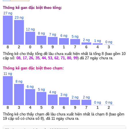
Thống kê gan đặc biệt theo tổng:
27 ng
23 ng
12 ng
8 ng
7 ng
6 ng
5 ng
2 ng
1 ng
0 ng
8
2
0
5
9
1
7
6
4
3
Thống kê cho thấy tổng đề lâu chưa xuất hiện nhất là tổng 8 (bao gồm 10
cặp số:
08, 17, 26, 35, 44, 53, 62, 71, 80, 99
) đã 27 ngày chưa ra.
Thống kê gan đặc biệt theo chạm:
11 ng
8 ng
6 ng
5 ng
4 ng
3 ng
2 ng
2 ng
0 ng
0 ng
8
3
4
5
0
6
9
7
1
2
Thống kê cho thấy chạm đề lâu chưa xuất hiện nhất là chạm 8 (bao gồm
19 cặp số có chứa số 8), đã 11 ngày chưa ra.