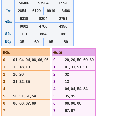
50406
53504
17720
Tư
2654
6120
9919
3406
6318
8204
2751
Năm
9801
4706
4350
Sáu
113
884
188
Bảy
35
69
95
89
Đầu
Đuôi
0
01, 04, 04, 06, 06, 06
0
20, 20, 50, 60, 60
1
13, 18, 19
1
01, 31, 51, 51
2
20, 20
2
32
3
31, 32, 35
3
13
4
4
04, 04, 54, 84
5
50, 51, 51, 54
5
35, 95
6
60, 60, 67, 69
6
06, 06, 06
7
7
67, 87