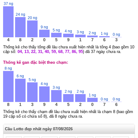
37 ng
24 ng
20 ng
9 ng
5 ng
4 ng
3 ng
2 ng
1 ng
0 ng
4
8
2
0
5
9
1
7
6
3
Thống kê cho thấy tổng đề lâu chưa xuất hiện nhất là tổng 4 (bao gồm 10
cặp số:
04, 13, 22, 31, 40, 59, 68, 77, 86, 95
) đã 37 ngày chưa ra.
Thống kê gan đặc biệt theo chạm:
8 ng
6 ng
5 ng
4 ng
3 ng
2 ng
2 ng
1 ng
0 ng
0 ng
8
1
3
9
4
5
2
0
7
6
Thống kê cho thấy chạm đề lâu chưa xuất hiện nhất là chạm 8 (bao gồm
19 cặp số có chứa số 8), đã 8 ngày chưa ra.
Cầu Lotto đẹp nhất ngày 07/08/2026