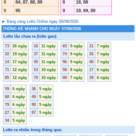
8
84, 87, 88, 89
8
18, 88
9
95
9
19, 69, 89
► Bảng vàng Lotto Online ngày 06/08/2026
THỐNG KÊ NHANH CHO NGÀY 07/08/2026
Lotto lâu chưa ra (lotto gan):
73
26 ngày
16
11 ngày
65
9 ngày
21
7 ngày
22
19 ngày
37
11 ngày
74
9 ngày
26
7 ngày
14
17 ngày
45
11 ngày
96
9 ngày
40
7 ngày
71
12 ngày
53
10 ngày
58
8 ngày
17
6 ngày
85
12 ngày
70
10 ngày
08
7 ngày
39
6 ngày
59
6 ngày
36
5 ngày
68
6 ngày
49
5 ngày
79
6 ngày
90
5 ngày
27
5 ngày
97
5 ngày
34
5 ngày
Lotto ra nhiều trong tháng qua: