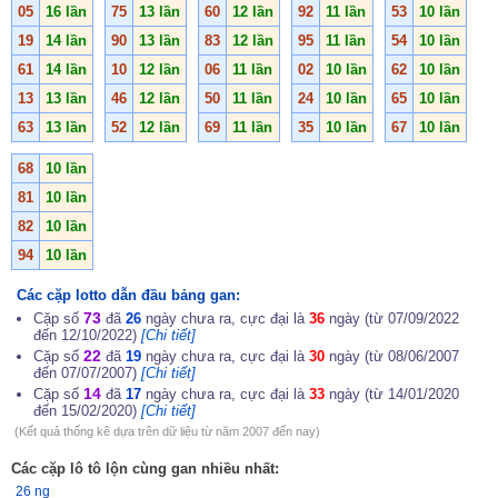
05
16 lần
75
13 lần
60
12 lần
92
11 lần
53
10 lần
19
14 lần
90
13 lần
83
12 lần
95
11 lần
54
10 lần
61
14 lần
10
12 lần
06
11 lần
02
10 lần
62
10 lần
13
13 lần
46
12 lần
50
11 lần
24
10 lần
65
10 lần
63
13 lần
52
12 lần
69
11 lần
35
10 lần
67
10 lần
68
10 lần
81
10 lần
82
10 lần
94
10 lần
Các cặp lotto dẫn đầu bảng gan:
73
Cặp số
đã
26
ngày chưa ra, cực đại là
36
ngày (từ 07/09/2022
đến 12/10/2022)
[Chi tiết]
22
Cặp số
đã
19
ngày chưa ra, cực đại là
30
ngày (từ 08/06/2007
đến 07/07/2007)
[Chi tiết]
14
Cặp số
đã
17
ngày chưa ra, cực đại là
33
ngày (từ 14/01/2020
đến 15/02/2020)
[Chi tiết]
(Kết quả thống kê dựa trên dữ liệu từ năm 2007 đến nay)
Các cặp lô tô lộn cùng gan nhiều nhất:
26 ng