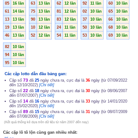
05
16 lần
63
13 lần
62
12 lần
92
11 lần
60
10 lần
61
14 lần
75
13 lần
81
12 lần
02
10 lần
65
10 lần
13
13 lần
90
13 lần
83
12 lần
37
10 lần
66
10 lần
19
13 lần
10
12 lần
24
11 lần
50
10 lần
68
10 lần
46
13 lần
52
12 lần
54
11 lần
53
10 lần
69
10 lần
82
10 lần
94
10 lần
95
10 lần
Các cặp lotto dẫn đầu bảng gan:
73
Cặp số
đã
25
ngày chưa ra, cực đại là
36
ngày (từ 07/09/2022
đến 12/10/2022)
[Chi tiết]
22
Cặp số
đã
18
ngày chưa ra, cực đại là
30
ngày (từ 08/06/2007
đến 07/07/2007)
[Chi tiết]
14
Cặp số
đã
16
ngày chưa ra, cực đại là
33
ngày (từ 14/01/2020
đến 15/02/2020)
[Chi tiết]
89
Cặp số
đã
15
ngày chưa ra, cực đại là
31
ngày (từ 08/07/2009
đến 07/08/2009)
[Chi tiết]
(Kết quả thống kê dựa trên dữ liệu từ năm 2007 đến nay)
Các cặp lô tô lộn cùng gan nhiều nhất: