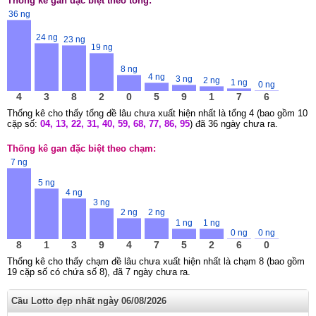
Thống kê gan đặc biệt theo tổng:
36 ng
24 ng
23 ng
19 ng
8 ng
4 ng
3 ng
2 ng
1 ng
0 ng
4
3
8
2
0
5
9
1
7
6
Thống kê cho thấy tổng đề lâu chưa xuất hiện nhất là tổng 4 (bao gồm 10
cặp số:
04, 13, 22, 31, 40, 59, 68, 77, 86, 95
) đã 36 ngày chưa ra.
Thống kê gan đặc biệt theo chạm:
7 ng
5 ng
4 ng
3 ng
2 ng
2 ng
1 ng
1 ng
0 ng
0 ng
8
1
3
9
4
7
5
2
6
0
Thống kê cho thấy chạm đề lâu chưa xuất hiện nhất là chạm 8 (bao gồm
19 cặp số có chứa số 8), đã 7 ngày chưa ra.
Cầu Lotto đẹp nhất ngày 06/08/2026