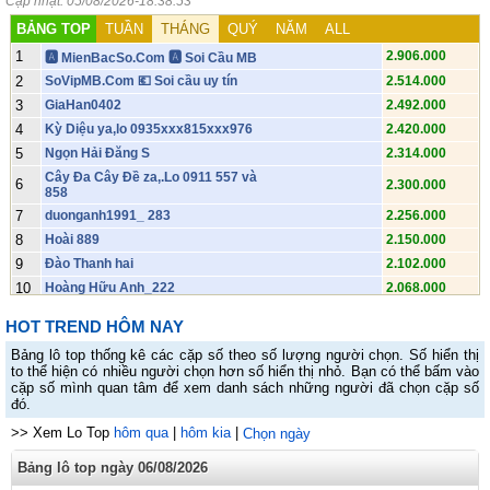
Cập nhật: 05/08/2026-18:38:53
BẢNG TOP
TUẦN
THÁNG
QUÝ
NĂM
ALL
1
2.906.000
🅰️ MienBacSo.Com 🅰️ Soi Cầu MB
2
SoVipMB.Com 💶 Soi cầu uy tín
2.514.000
3
GiaHan0402
2.492.000
4
Kỳ Diệu ya,lo 0935xxx815xxx976
2.420.000
5
Ngọn Hải Đăng S
2.314.000
Cây Đa Cây Đề za,.Lo 0911 557 và
6
2.300.000
858
7
duonganh1991_ 283
2.256.000
8
Hoài 889
2.150.000
9
Đào Thanh hai
2.102.000
10
Hoàng Hữu Anh_222
2.068.000
11
HHH123
2.034.000
HOT TREND HÔM NAY
12
phangiakhoa71 342
2.018.000
Bảng lô top thống kê các cặp số theo số lượng người chọn. Số hiển thị
13
Viên Đàm Thanh
1.940.000
to thể hiện có nhiều người chọn hơn số hiển thị nhỏ. Bạn có thể bấm vào
14
Huỳnh Hữu Sơn.492
1.896.000
cặp số mình quan tâm để xem danh sách những người đã chọn cặp số
đó.
15
Khánh.391
1.874.000
>> Xem Lo Top
16
Lê Khánh Huy 38
hôm qua
|
hôm kia
|
1.852.000
Chọn ngày
17
yen-ngo36223 968
1.836.000
Bảng lô top ngày 06/08/2026
18
Vũ Tiến Anh 313
1.836.000