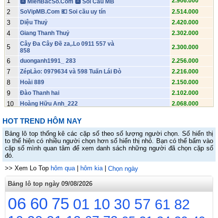
1
2.906.000
🅰️ MienBacSo.Com 🅰️ Soi Cầu MB
2
SoVipMB.Com 💶 Soi cầu uy tín
2.514.000
3
Diệu Thuỷ
2.420.000
4
Giang Thanh Thuỷ
2.302.000
Cây Đa Cây Đề za,.Lo 0911 557 và
5
2.300.000
858
6
duonganh1991_ 283
2.256.000
7
ZépLào: 0979634 và 598 Tuấn Lái Đò
2.216.000
8
Hoài 889
2.150.000
9
Đào Thanh hai
2.102.000
10
Hoàng Hữu Anh_222
2.068.000
11
HHH123
2.034.000
HOT TREND HÔM NAY
12
phangiakhoa71 342
2.018.000
Bảng lô top thống kê các cặp số theo số lượng người chọn. Số hiển thị
13
Huỳnh Hữu Sơn.492
1.896.000
to thể hiện có nhiều người chọn hơn số hiển thị nhỏ. Bạn có thể bấm vào
14
Khánh.391
1.874.000
cặp số mình quan tâm để xem danh sách những người đã chọn cặp số
đó.
15
Lê Khánh Huy 38
1.852.000
>> Xem Lo Top
16
yen-ngo36223 968
hôm qua
|
hôm kia
|
1.836.000
Chọn ngày
17
Vũ Tiến Anh 313
1.836.000
Bảng lô top ngày 09/08/2026
18
Hồ Tấn Anh 944
1.770.000
06
60
75
01
10
30
57
19
😔 MienBacSo.Com 😔 Soi Cầu MB
61
1.748.000
82
20
t-linh12_213
1.742.000