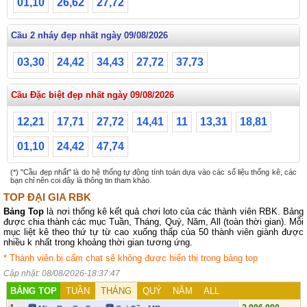
01,10
26,62
27,72
Cầu 2 nháy đẹp nhất ngày 09/08/2026
03,30
24,42
34,43
27,72
37,73
Cầu Đặc biệt đẹp nhất ngày 09/08/2026
12,21
17,71
27,72
14,41
11
13,31
18,81
01,10
24,42
47,74
(*) "Cầu đẹp nhất" là do hệ thống tự động tính toán dựa vào các số liệu thống kê, các
bạn chỉ nên coi đây là thông tin tham khảo.
TOP ĐẠI GIA RBK
Bảng Top
là nơi thống kê kết quả chơi loto của các thành viên RBK. Bảng
được chia thành các mục Tuần, Tháng, Quý, Năm, All (toàn thời gian). Mỗi
mục liệt kê theo thứ tự từ cao xuống thấp của 50 thành viên giành được
nhiều k nhất trong khoảng thời gian tương ứng.
* Thành viên bị cấm chat sẽ không được hiển thị trong bảng top
Cập nhật: 08/08/2026-18:37:47
BẢNG TOP
TUẦN
THÁNG
QUÝ
NĂM
ALL