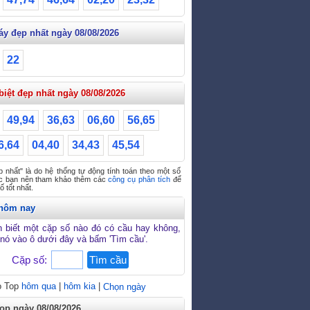
áy đẹp nhất ngày 08/08/2026
22
biệt đẹp nhất ngày 08/08/2026
49,94
36,63
06,60
56,65
6,64
04,40
34,43
45,54
p nhất" là do hệ thống tự động tính toán theo một số
Các bạn nên tham khảo thêm các
công cụ phân tích
để
ố tốt nhất.
 hôm nay
 biết một cặp số nào đó có cầu hay không,
nó vào ô dưới đây và bấm 'Tìm cầu'.
Cặp số:
o Top
hôm qua
|
hôm kia
|
Chọn ngày
top ngày 08/08/2026