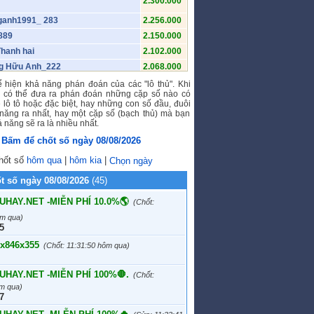
2.300.000
ganh1991_ 283
2.256.000
889
2.150.000
hanh hai
2.102.000
g Hữu Anh_222
2.068.000
23
2.034.000
 hiện khả năng phán đoán của các "lô thủ". Khi
n có thể đưa ra phán đoán những cặp số nào có
giakhoa71 342
2.018.000
 lô tô hoặc đặc biệt, hay những con số đầu, đuôi
h Hữu Sơn.492
1.896.000
năng ra nhất, hay một cặp số (bạch thủ) mà bạn
 năng sẽ ra là nhiều nhất.
h.391
1.874.000
Bấm để chốt số ngày
08/08/2026
ánh Huy 38
1.852.000
aby198x
1.840.000
hốt số
hôm qua
|
hôm kia
|
Chọn ngày
ngo36223 968
1.836.000
t số ngày 08/08/2026
(45)
ến Anh 313
1.836.000
UHAY.NET -MIỄN PHÍ 10.0%🌎
(Chốt:
 Đàm Thanh
1.780.000
ôm qua)
n Anh 944
1.770.000
5
ienBacSo.Com 😔 Soi Cầu MB
1.748.000
x846x355
(Chốt: 11:31:50 hôm qua)
h12_213
1.742.000
c Việt 655
1.742.000
UHAY.NET -MIỄN PHÍ 100%🛑.
(Chốt:
ễn Đức Yến_379
1.714.000
ôm qua)
7
980
1.710.000
h1998
1.698.000