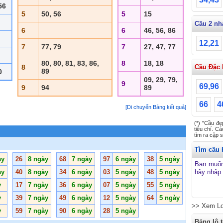
56
5
50, 56
5
15
Cầu 2 nh
 thì chỉ có kênh của chị Vân da.lo::
6
0563906623
6
chị giúp còn
46, 56, 86
nhiệt tình và đặt lợi nhuận ng chơi lên hàng đầu. Ace nào đang x
12,21
iúpp ạ.
7
77, 79
7
27, 47, 77
thì chỉ có kênh của chị Vân da.lo::
0563906623
chị giúp còn k
iệt tình và đặt lợi nhuận ng chơi lên hàng đầu. Ace nào đang xa
80, 80, 81, 83, 86,
8
18, 18
8
Cầu Đặc 
pp ạ
89
0
09, 29, 79,
ắn tin e e gửi vào nhóm: zola
0563906623
9
69,96
9
94
89
 CÓ PHƯƠNG PHÁP, MẶC DÙ CHƯA PHẢI NGÀY NÀO CŨNG
BÌNH THƯỜNG, IB DALO
0528340173
. TÔI CHIA SẺ. Với hơn
66
4
số được đúc kết qua nhiều năm, tôi luôn cố gắng mang đến n
[Di chuyển Bảng kết quả]
tự tin với tỷ lệ ăn cao và tính ổn định lâu dài. Anh em cần một
g hành cùng tôi mỗi ngày. Chúc tất cả anh em luôn gặp nhiều ma
(*) "Cầu đẹ
tiêu chí. 
tìm ra cặp s
 CÓ PHƯƠNG PHÁP, MẶC DÙ CHƯA PHẢI NGÀY NÀO CŨNG
BÌNH THƯỜNG, IB DALO.
0528340173
. TÔI CHIA SẺ. Với hơn
Tìm cầu
số được đúc kết qua nhiều năm, tôi luôn cố gắng mang đến n
ày
26
8 ngày
68
7 ngày
97
6 ngày
38
5 ngày
tự tin với tỷ lệ ăn cao và tính ổn định lâu dài. Anh em cần một
Bạn muốn
g hành cùng tôi mỗi ngày. Chúc tất cả anh em luôn gặp nhiều ma
ày
40
8 ngày
34
6 ngày
03
5 ngày
48
5 ngày
hãy nhập 
 CÓ PHƯƠNG PHÁP, MẶC DÙ CHƯA PHẢI NGÀY NÀO CŨNG
y
17
7 ngày
36
6 ngày
07
5 ngày
55
5 ngày
 BÌNH THƯỜNG, IB DALO
0528340173
: TÔI CHIA SẺ. Với hơn
y
39
7 ngày
49
6 ngày
12
5 ngày
64
5 ngày
số được đúc kết qua nhiều năm, tôi luôn cố gắng mang đến n
>> Xem L
tự tin với tỷ lệ ăn cao và tính ổn định lâu dài. Anh em cần một
y
59
7 ngày
90
6 ngày
28
5 ngày
g hành cùng tôi mỗi ngày. Chúc tất cả anh em luôn gặp nhiều ma
Bảng lô 