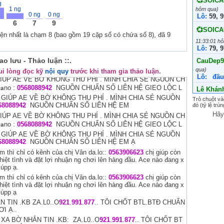
💞SOICA
g
chất lượng nhất cho anh em. Mình không cam kết thắng
100
%,
1 ng
hôm qua)
27
Minh 
h lâu dài. Anh em cần một kênh tham khảo uy tín, hãy theo dõi v
0 ng
0 ng
Lô:
59, 9
ả anh em luôn gặp nhiều may mắn! 🍀Gọi điện & nhắn tin trực ti
28
Chân 
6
7
9
ại sđt, mình chủ động kb zalo nhé!
💞SOICA
29
Nguy
ện nhất là chạm 8 (bao gồm 19 cặp số có chứa số 8), đã 9
cùng trao đổi, tham khảo mỗi ngày thì thử kết nối với anh Tâ
11:33:01 h
30
lena
n và hỗ trợ anh em rất nhiệt tình. Có duyên thì biết đâu lại tìm
Lô:
79, 9
m cứ gọi & nhắn trực tiếp
0929
.
326
.
234
nhé,a ấy thêm vào nh
31
vanh
iao lưu - Thảo luận ::.
CauDep9
32
phan
sao ăn
qua)
ui lòng đọc kỹ
nội quy
trước khi tham gia thảo luận.
33
Lô:
volon
đầu
IÚP AE VỀ BỜ KHÔNG THU PHÍ . MÌNH CHIA SẺ NGUỒN CH
no :
0568088942
NGUỒN CHUẨN SỐ LIÊN HỆ GIEO LỘC L
34
mai-
Lê Khánh
 GIÚP AE VỀ BỜ KHÔNG THU PHÍ . MÌNH CHIA SẺ NGUỒN
Lô:
đầu
35
ly_ha
Trỏ chuột vào
68088942
NGUỒN CHUẨN SỐ LIÊN HỆ EM
đó (tỷ lệ tr
hoang-p
Hã
IÚP AE VỀ BỜ KHÔNG THU PHÍ . MÌNH CHIA SẺ NGUỒN CH
Lô:
đầu
no :
0568088942
NGUỒN CHUẨN SỐ LIÊN HỆ GIEO LỘC L
(Sửa: 11:
 GIÚP AE VỀ BỜ KHÔNG THU PHÍ . MÌNH CHIA SẺ NGUỒN
Lô:
đầu
68088942
NGUỒN CHUẨN SỐ LIÊN HỆ EM Ạ
p-linh15
 thì chỉ có kênh của chị Vân da.lo::
0563906623
chị giúp còn
Lô:
đầu
nhiệt tình và đặt lợi nhuận ng chơi lên hàng đầu. Ace nào đang x
iúpp ạ.
💞SOICA
 thì chỉ có kênh của chị Vân da.lo::
0563906623
chị giúp còn
hôm qua)
nhiệt tình và đặt lợi nhuận ng chơi lên hàng đầu. Ace nào đang x
Lô:
59, 9
iúpp ạ
 TIN .KB ZA.L0..O
921
.
991
.
877
.. TÔI CHỐT BTL.BTĐ CHUẨN
SoChuan
I Ạ..
Lô:
đầu
XA BỜ NHẮN TIN .KB: ZA.L0..O
921
.
991
.
877
.. TÔI CHỐT BT