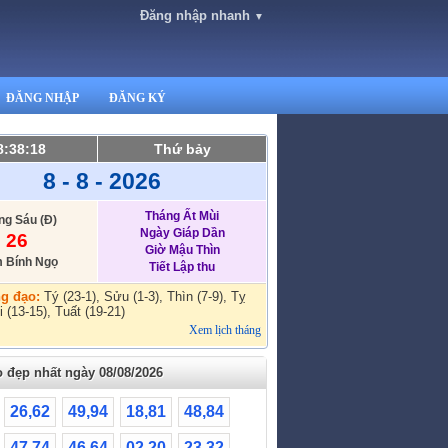
Đăng nhập nhanh
▼
ĐĂNG NHẬP
ĐĂNG KÝ
8:38:19
Thứ bảy
8 - 8 - 2026
Tháng Ất Mùi
ng Sáu (Đ)
Ngày Giáp Dần
26
Giờ Mậu Thìn
 Bính Ngọ
Tiết Lập thu
g đạo:
Tý (23-1), Sửu (1-3), Thìn (7-9), Tỵ
i (13-15), Tuất (19-21)
Xem lịch tháng
o đẹp nhất ngày 08/08/2026
26,62
49,94
18,81
48,84
47,74
46,64
02,20
23,32