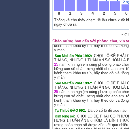
2 n
a bờ, ai cần số chuẩn nhắn tin nhờ chị ấy gr
Vừa chuẩnn và có tâm 
Đỗ thị thu Trang 1999:
thu phí nữa .theo số chị rất chuẩn chị rất nh
8
1
3
4
2
5
0
bờ, ai cần số chuẩn nhắn tin nhờ chị ấy griú
Thống kê cho thấy chạm đề lâu chưa xuất hi
Ace nào đang xa bờ nh
Số học Ba Miền Free:
ngày chưa ra.
CHƠI LÔ ĐỀ PHẢI
Sao Mai tấn Phát 1992:
THẮNG, NHƯNG 1 TUẦN ĂN 5-6 HÔM LÀ 
.:: G
25
năm kinh nghiệm cùng phương pháp chọn 
Chào mừng bạn đến với phòng chat, xin v
hững con số chất lượng nhất cho anh em. tôi 
kênh tham khảo uy tín, hãy theo dõi và đồn
y mắn!.
CHƠI LÔ ĐỀ PHẢI
Sao Mai tấn Phát 1992:
THẮNG, NHƯNG 1 TUẦN ĂN 5-6 HÔM LÀ 
25
năm kinh nghiệm cùng phương pháp chọn 
hững con số chất lượng nhất cho anh em. tôi 
kênh tham khảo uy tín, hãy theo dõi và đồn
y mắn!
CHƠI LÔ ĐỀ PHẢI
Sao Mai tấn Phát 1992:
THẮNG, NHƯNG 1 TUẦN ĂN 5-6 HÔM LÀ
25
năm kinh nghiệm cùng phương pháp chọn 
hững con số chất lượng nhất cho anh em. tôi 
kênh tham khảo uy tín, hãy theo dõi và đồn
y mắn!.
Đã có số lô đề ace nào 
Tạ Thị Lê ĐÀO 992:
CHƠI LÔ ĐỀ PHẢI CÓ PHƯƠ
Kim long số:
HƯNG 1 TUẦN ĂN 5-6 HÔM LÀ BÌNH THƯ
ương pháp chọn số được đúc kết qua nhiều 