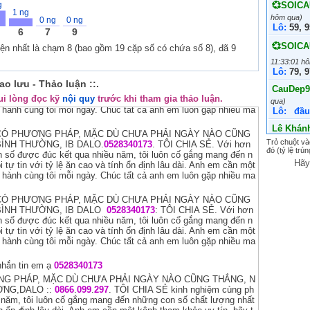
26
vuan
g
💞SOICA
iúpp ạ.
1 ng
hôm qua)
thì chỉ có kênh của chị Vân da.lo::
0563906623
chị giúp còn k
27
Minh 
0 ng
0 ng
Lô:
59, 9
iệt tình và đặt lợi nhuận ng chơi lên hàng đầu. Ace nào đang xa
6
7
9
28
Chân 
pp ạ
💞SOICA
ện nhất là chạm 8 (bao gồm 19 cặp số có chứa số 8), đã 9
29
Nguy
ắn tin e e gửi vào nhóm: zola
0563906623
11:33:01 h
30
lena
 CÓ PHƯƠNG PHÁP, MẶC DÙ CHƯA PHẢI NGÀY NÀO CŨNG
Lô:
79, 9
BÌNH THƯỜNG, IB DALO
0528340173
. TÔI CHIA SẺ. Với hơn
31
vanh
iao lưu - Thảo luận ::.
số được đúc kết qua nhiều năm, tôi luôn cố gắng mang đến n
CauDep9
32
phan
ui lòng đọc kỹ
nội quy
trước khi tham gia thảo luận.
tự tin với tỷ lệ ăn cao và tính ổn định lâu dài. Anh em cần một
qua)
g hành cùng tôi mỗi ngày. Chúc tất cả anh em luôn gặp nhiều ma
33
Lô:
volon
đầu
34
mai-
Lê Khánh
 CÓ PHƯƠNG PHÁP, MẶC DÙ CHƯA PHẢI NGÀY NÀO CŨNG
Lô:
đầu
35
ly_ha
Trỏ chuột vào
BÌNH THƯỜNG, IB DALO.
0528340173
. TÔI CHIA SẺ. Với hơn
đó (tỷ lệ tr
số được đúc kết qua nhiều năm, tôi luôn cố gắng mang đến n
hoang-p
Hã
tự tin với tỷ lệ ăn cao và tính ổn định lâu dài. Anh em cần một
Lô:
đầu
g hành cùng tôi mỗi ngày. Chúc tất cả anh em luôn gặp nhiều ma
(Sửa: 11:
Lô:
đầu
 CÓ PHƯƠNG PHÁP, MẶC DÙ CHƯA PHẢI NGÀY NÀO CŨNG
 BÌNH THƯỜNG, IB DALO
0528340173
: TÔI CHIA SẺ. Với hơn
p-linh15
số được đúc kết qua nhiều năm, tôi luôn cố gắng mang đến n
Lô:
đầu
tự tin với tỷ lệ ăn cao và tính ổn định lâu dài. Anh em cần một
g hành cùng tôi mỗi ngày. Chúc tất cả anh em luôn gặp nhiều ma
💞SOICA
hôm qua)
nhắn tin em ạ
0528340173
Lô:
59, 9
NG PHÁP, MẶC DÙ CHƯA PHẢI NGÀY NÀO CŨNG THẮNG, N
SoChuan
ỜNG,DALO ::
0866
.
099
.
297
. TÔI CHIA SẺ kinh nghiệm cùng ph
năm, tôi luôn cố gắng mang đến những con số chất lượng nhất
Lô:
đầu