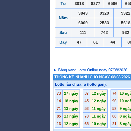
Tư
3018
8277
6586
65
3843
9329
5322
Năm
6009
2583
5618
Sáu
111
742
932
Bảy
47
81
44
8
► Bảng vàng Lotto Online ngày 07/08/2026
THỐNG KÊ NHANH CHO NGÀY 08/08/2026
Lotto lâu chưa ra (lotto gan):
73
27 ngày
37
12 ngày
74
10 ng
>> Xem nội dung trước
14
18 ngày
45
12 ngày
96
10 ng
Sợ tên dài quá thì đặt là Dương 
Giàng A lú:
71
13 ngày
53
11 ngày
58
9 ngà
Giàng A lú:
Đã có số lô đề ace nào cần n
Lý Mặc Sầu👌:
85
13 ngày
70
11 ngày
08
8 ngà
Giàng A lú mày thâm như tầu 😀
HipBéo:
16
12 ngày
65
10 ngày
21
8 ngà
HipBéo: