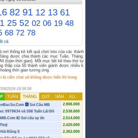
16
82
91
12
13
61
1
25
52
02
06
19
48
5
68
72
78
ất cả
à nơi thống kê kết quả chơi loto của các thành
Bảng được chia thành các mục Tuần, Tháng,
ll (toàn thời gian). Mỗi mục liệt kê theo thứ tự
ng thấp của 50 thành viên giành được nhiều k
khoảng thời gian tương ứng.
n bị cấm chat sẽ không được hiển thị trong
7/08/2026-18:36:58
OP
TUẦN
THÁNG
QUÝ
NĂM
ALL
2.906.000
ienBacSo.Com 🅰️ Soi Cầu MB
o: 0979634 và 598 Tuấn Lái Đò
2.536.000
MB.Com 💶 Soi cầu uy tín
2.514.000
Thuỷ
2.420.000
Hải Đăng S
2.302.000