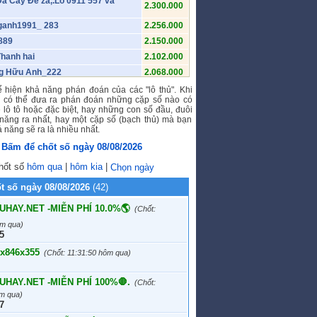
a Cây Đề za,.Lo 0911 557 và
2.300.000
ganh1991_ 283
2.256.000
889
2.150.000
hanh hai
2.102.000
g Hữu Anh_222
2.068.000
23
2.034.000
 hiện khả năng phán đoán của các "lô thủ". Khi
n có thể đưa ra phán đoán những cặp số nào có
giakhoa71 342
2.018.000
 lô tô hoặc đặc biệt, hay những con số đầu, đuôi
h Hữu Sơn.492
1.896.000
năng ra nhất, hay một cặp số (bạch thủ) mà bạn
 năng sẽ ra là nhiều nhất.
h.391
1.874.000
Bấm để chốt số ngày
08/08/2026
ánh Huy 38
1.852.000
aby198x
1.840.000
hốt số
hôm qua
|
hôm kia
|
Chọn ngày
ngo36223 968
1.836.000
t số ngày 08/08/2026
(42)
ến Anh 313
1.836.000
UHAY.NET -MIỄN PHÍ 10.0%🌎
(Chốt:
 Đàm Thanh
1.780.000
ôm qua)
n Anh 944
1.770.000
5
ienBacSo.Com 😔 Soi Cầu MB
1.748.000
x846x355
(Chốt: 11:31:50 hôm qua)
h12_213
1.742.000
c Việt 655
1.742.000
UHAY.NET -MIỄN PHÍ 100%🛑.
(Chốt:
ễn Đức Yến_379
1.714.000
ôm qua)
7
980
1.710.000