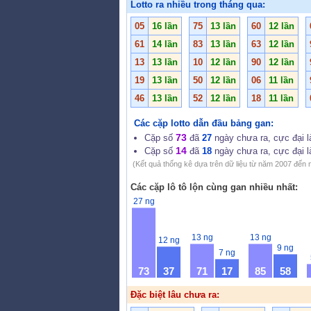
Lotto ra nhiều trong tháng qua:
Con lô
73
chín rồi chuẩn bị rụng
HipBéo:
Mai btl
16
lót
06
50
73
HipBéo:
05
16 lần
75
13 lần
60
12 lần
Hôm nay em ăn được đề
79
lò thị yến:
61
14 lần
83
13 lần
63
12 lần
Em có đôi lời muốn tâm sự với 
Cậu Ấm 3:
13
13 lần
10
12 lần
90
12 lần
mọi người đều xa lánh và khinh bỉ em em dư
ời thương sót không lấy hết cái gì của ai c
19
13 lần
50
12 lần
06
11 lần
ên lúc em chưa bắt đầu chơi bời em cảm ơn 
đi lên và a khuyên em rất nhiều điều bỏ đỏ 
46
13 lần
52
12 lần
18
11 lần
a từ bỏ và giới thiệu a lên đây cho mọi ngư
Em có đôi lời muốn tâm sự với 
Cậu Ấm 3:
Các cặp lotto dẫn đầu bảng gan:
mọi người đều xa lánh và khinh bỉ em em dư
73
Cặp số
đã
27
ngày chưa ra, cực đại 
ời thương sót không lấy hết cái gì của ai c
14
Cặp số
đã
18
ngày chưa ra, cực đại 
ên lúc em chưa bắt đầu chơi bời em cảm ơn 
đi lên và a khuyên em rất nhiều điều bỏ đỏ 
(Kết quả thống kê dựa trên dữ liệu từ năm 2007 đến 
a từ bỏ và giới thiệu a lên đây cho mọi ngư
Các cặp lô tô lộn cùng gan nhiều nhất:
ANH CHỊ EM XA BỜ NHẮN
Văn Bìnhh 19929:
free. MỖI NGÀY ANH CHỊ EM TA CÙNG CHƠ
27 ng
ANH CHỊ EM NÀO ĐANG 
Văn Bìnhh 19929:
BTĐ CHUẨN free. MỖI NGÀY ANH CHỊ EM
ANH CHỊ EM Nào đang X
Văn Bìnhh 19929:
13 ng
13 ng
12 ng
Đ CHUẨN free. MỖI NGÀY ANH CHỊ EM T
9 ng
7 ng
ANH CHỊ EM nào đang.X
Văn Bìnhh 19929:
Đ CHUẨN free. MỖI NGÀY ANH CHỊ EM TA
73
37
71
17
85
58
CẦU CHUẨN MÌNH G
ngô văn anhhh 19989:
Đặc biệt lâu chưa ra:
UẨN HỮU DUYÊN NHẮN TIN KẾT BẠN 👌𝐙
ÂU DÀI SỐ CHUẨN..🧧: CẦU CHUẨN MÌNH