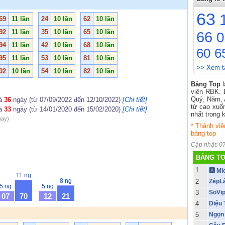
63
69
11 lần
24
10 lần
62
10 lần
92
11 lần
35
10 lần
65
10 lần
66
0
mọi người trước đây em nợ 478tr do ham chơi nên gia đình và
94
11 lần
42
10 lần
68
10 lần
ờng như rơi vào ngõ cụt và từng nghĩ đến chét... nhưng ông tr
60
6
ả và cho em gặt được 1 người và giúp em trở về cái ngày đầu ti
95
11 lần
53
10 lần
81
10 lần
anh rất nhiều z.lo anh :
0366
.
73
.
1234
a đã giúp em từ vực sâu
>> Xem t
đen đi k lấy cái cờ bạc để làm giàu được ạ và em cũng nghe lời
02
10 lần
54
10 lần
82
10 lần
ời tìm thấy được a và gặp a giúp thoát khỏi cảnh nợ
Bảng Top
l
mọi người trước đây em nợ 478tr do ham chơi nên gia đình và
viên RBK. 
ờng như rơi vào ngõ cụt và từng nghĩ đến chét... nhưng ông tr
Quý, Năm, A
là
36
ngày (từ 07/09/2022 đến 12/10/2022)
[Chi tiết]
ả và cho em gặt được 1 người và giúp em trở về cái ngày đầu ti
từ cao xuố
là
33
ngày (từ 14/01/2020 đến 15/02/2020)
[Chi tiết]
anh rất nhiều z.lo anh :
0366
.
73
.
1234
a đã giúp em từ vực sâu
nhất trong 
đen đi k lấy cái cờ bạc để làm giàu được ạ và em cũng nghe lời
nay)
ời tìm thấy được a và gặp a giúp thoát khỏi cảnh nợ
* Thành viê
bảng top
 TIN .KB ZA.L0..O
921
.
991
.
877
.. TÔI CHỐT BTL.BTĐ CHUẨN
I Ạ..
Cập nhật: 0
XA BỜ NHẮN TIN .KB ZA.L0..O
921
.
991
.
877
.. TÔI CHỐT BTL.
BẢNG T
 TA CÙNG CHƠI Ạ
1
A BỜ NHẮN TIN .KB ZA.L0..O
921
.
991
.
877
.. TÔI CHỐT BTL.BT
🅰️ M
11 ng
A CÙNG CHƠI Ạ
8 ng
2
ZépLà
5 ng
5 ng
A BỜ NHẮN TIN .KB ZA.L0..O
921
.
991
.
877
.. TÔI CHỐT BTL.BT
3
SoVip
 CÙNG CHƠI Ạ.
07
70
12
21
4
Diệu 
IÚP AE VỀ BỜ KHÔNG THU PHÍ . MÌNH CHIA SẺ NGUỒN CH
no :
0568088942
NGUỒN CHUẨN SỐ LIÊN HỆ GIEO LỘC L
5
Ngọn 
 GIÚP AE VỀ BỜ KHÔNG THU PHÍ . MÌNH CHIA SẺ NGUỒN