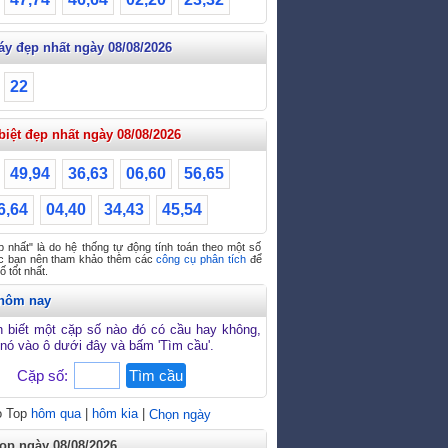
áy đẹp nhất ngày 08/08/2026
22
biệt đẹp nhất ngày 08/08/2026
49,94
36,63
06,60
56,65
6,64
04,40
34,43
45,54
p nhất" là do hệ thống tự động tính toán theo một số
Các bạn nên tham khảo thêm các
công cụ phân tích
để
ố tốt nhất.
 hôm nay
 biết một cặp số nào đó có cầu hay không,
nó vào ô dưới đây và bấm 'Tìm cầu'.
Cặp số:
o Top
hôm qua
|
hôm kia
|
Chọn ngày
top ngày 08/08/2026