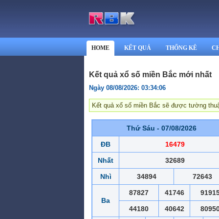
HOME
KẾT QUẢ
THỐNG KÊ
CH
Kết quả xổ số miền Bắc mới nhất
Ngày 08/08/2026: 03:34:07
Kết quả xổ số miền Bắc sẽ được tường thuật 
Thứ Sáu - 07/08/2026
ĐB
16479
Nhất
32689
Nhì
34894
72643
87827
41746
9191
Ba
44180
40642
8095