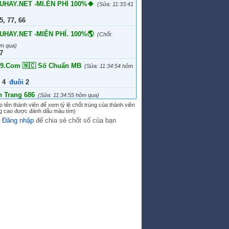
h1998
1.698.000
UHAY.NET -MI.ỄN PHÍ 100%🍀
(Sửa: 11:33:41
74
1.676.000
5, 77, 66
Ngắn (242168)
1.660.000
UHAY.NET -MIỄN PHÍ. 100%🌎
(Chốt:
ễn Hoài Nam 667
1.648.000
ôm qua)
m32
1.632.000
7
24
1.610.000
9.Com 🇳🇨 Số Chuẩn MB
(Sửa: 11:34:54 hôm
binh_
1.610.000
g62.542
4
đuôi
2
1.610.000
p96_253
1.604.000
 Trang 686
(Sửa: 11:34:55 hôm qua)
7
đuôi
9
nh12 448
1.576.000
 tên thành viên để xem tỷ lệ chốt trúng của thành viên
úng cao được đánh dấu màu tím)
hong20
(Sửa: 11:34:55 hôm qua)
y
Đăng nhập
để chia sẻ chốt số của bạn
2
đuôi
3
34:55 hôm qua)
7
đuôi
2
.468
(Sửa: 11:34:55 hôm qua)
6
đuôi
1
UHAY.NET -MIỄN PHÍ %🌎
(Chốt: 11:33:24
5
68.com 🖼 Số chuẩn
(Sửa: 11:34:55 hôm qua)
0
đuôi
1