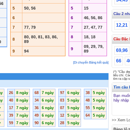
56
5
50, 56
5
15
Cầu 2 nh
6
6
46, 56, 86
12,21
7
77, 79
7
27, 47, 77
80, 80, 81, 83, 86,
8
18, 18
8
Cầu Đặc 
89
0
09, 29, 79,
9
69,96
9
94
89
66
4
[Di chuyển Bảng kết quả]
(*) "Cầu đẹ
tiêu chí. 
tìm ra cặp s
Tìm cầu
ày
26
8 ngày
68
7 ngày
97
6 ngày
38
5 ngày
Bạn muốn
ày
40
8 ngày
34
6 ngày
03
5 ngày
48
5 ngày
hãy nhập 
Vât cũng đc, chứ què cụt thấy tội tôi
y
17
7 ngày
36
6 ngày
07
5 ngày
55
5 ngày
hắn tin em ạ
y
39
7 ngày
49
6 ngày
12
5 ngày
64
5 ngày
>> Xem L
y
59
7 ngày
90
6 ngày
28
5 ngày
Bảng lô 