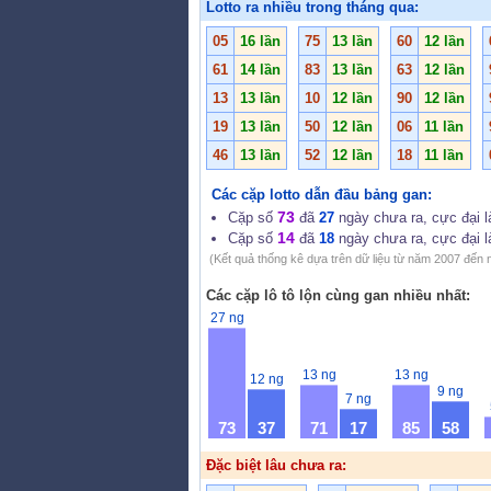
Lotto ra nhiều trong tháng qua:
Đã có số lô đề ace nào 
Tạ Thị Lê ĐÀO 992:
05
16 lần
CHƠI LÔ ĐỀ PHẢI CÓ PHƯƠ
75
13 lần
60
12 lần
Kim long số:
HƯNG 1 TUẦN ĂN 5-6 HÔM LÀ BÌNH THƯ
61
14 lần
83
13 lần
63
12 lần
ương pháp chọn số được đúc kết qua nhiều 
cho anh em. tôi tự tin với tỷ lệ ăn cao và t
13
13 lần
10
12 lần
90
12 lần
heo dõi và đồng hành cùng tôi mỗi ngày. Ch
19
13 lần
50
12 lần
06
11 lần
Đã có số lô đề ace nào nhắn 
Lý Mặc Sầu👌:
46
13 lần
52
12 lần
18
11 lần
CẦU CHUẨN MÌNH G
ngô văn anhhh 19989:
UẨN HỮU DUYÊN NHẮN TIN KẾT BẠN 👌𝐙
Các cặp lotto dẫn đầu bảng gan:
ÂU DÀI SỐ CHUẨN..🧧: CẦU CHUẨN MÌNH
CHUẨN HỮU DUYÊN KẾT BẠN 𝐙𝐚 no: ..
05
73
Cặp số
đã
27
ngày chưa ra, cực đại 
14
Ace nào đang xa bờ nh
Chuyên Về BTL.BTĐ:
Cặp số
đã
18
ngày chưa ra, cực đại 
Em có đôi lời muốn tâm sự với 
Cậu Ấm 3:
(Kết quả thống kê dựa trên dữ liệu từ năm 2007 đến 
mọi người đều xa lánh và khinh bỉ em em dư
ời thương sót không lấy hết cái gì của ai c
Các cặp lô tô lộn cùng gan nhiều nhất:
ên lúc em chưa bắt đầu chơi bời em cảm ơn 
27 ng
đi lên và a khuyên em rất nhiều điều bỏ đỏ 
a từ bỏ và giới thiệu a lên đây cho mọi ngư
Em có đôi lời muốn tâm sự với 
Cậu Ấm 3:
13 ng
13 ng
mọi người đều xa lánh và khinh bỉ em em dư
12 ng
9 ng
ời thương sót không lấy hết cái gì của ai c
7 ng
ên lúc em chưa bắt đầu chơi bời em cảm ơn 
73
37
71
17
85
58
đi lên và a khuyên em rất nhiều điều bỏ đỏ 
a từ bỏ và giới thiệu a lên đây cho mọi ngư
Đặc biệt lâu chưa ra:
TIẾP NỐI CẦU LÔ HI
TRẦN MẠNH TÂM 4:
M GỌI ĐIỆN HOẶC NHẮN TIN TRỰC TIẾP