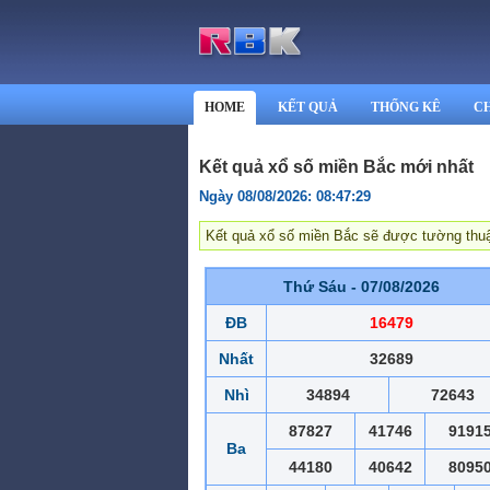
HOME
KẾT QUẢ
THỐNG KÊ
CH
Kết quả xổ số miền Bắc mới nhất
Ngày 08/08/2026: 08:47:30
Kết quả xổ số miền Bắc sẽ được tường thuật 
Thứ Sáu - 07/08/2026
ĐB
16479
Nhất
32689
Nhì
34894
72643
87827
41746
9191
Ba
44180
40642
8095