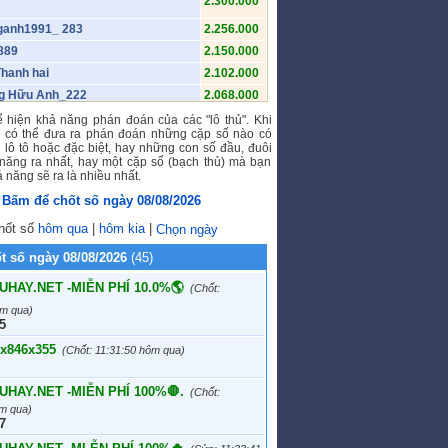
2.300.000
ganh1991_ 283
2.256.000
889
2.150.000
hanh hai
2.102.000
g Hữu Anh_222
2.068.000
23
2.034.000
 hiện khả năng phán đoán của các "lô thủ". Khi
n có thể đưa ra phán đoán những cặp số nào có
giakhoa71 342
2.018.000
 lô tô hoặc đặc biệt, hay những con số đầu, đuôi
h Hữu Sơn.492
1.896.000
năng ra nhất, hay một cặp số (bạch thủ) mà bạn
 năng sẽ ra là nhiều nhất.
h.391
1.874.000
Bấm để chốt số ngày
08/08/2026
ánh Huy 38
1.852.000
aby198x
1.840.000
hốt số
hôm qua
|
hôm kia
|
Chọn ngày
ngo36223 968
1.836.000
t số ngày 08/08/2026
(45)
ến Anh 313
1.836.000
UHAY.NET -MIỄN PHÍ 10.0%🌎
(Chốt:
 Đàm Thanh
1.780.000
ôm qua)
n Anh 944
1.770.000
5
ienBacSo.Com 😔 Soi Cầu MB
1.748.000
x846x355
(Chốt: 11:31:50 hôm qua)
h12_213
1.742.000
c Việt 655
1.742.000
UHAY.NET -MIỄN PHÍ 100%🛑.
(Chốt:
ễn Đức Yến_379
1.714.000
ôm qua)
7
980
1.710.000
h1998
1.698.000