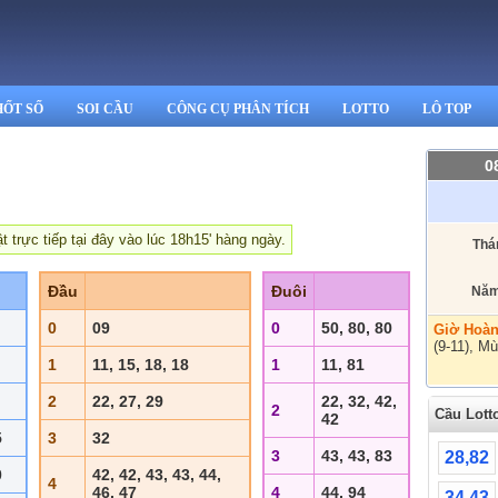
ỐT SỐ
SOI CẦU
CÔNG CỤ PHÂN TÍCH
LOTTO
LÔ TOP
0
trực tiếp tại đây vào lúc 18h15' hàng ngày.
Thá
Đầu
Đuôi
Năm
0
09
0
50, 80, 80
Giờ Hoàn
(9-11), Mù
1
11, 15, 18, 18
1
11, 81
2
22, 27, 29
22, 32, 42,
2
Cầu Lott
42
5
3
32
3
43, 43, 83
28,82
0
42, 42, 43, 43, 44,
4
46, 47
4
44, 94
34,43