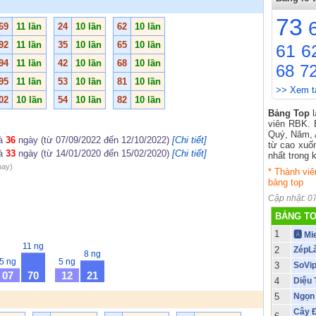
nhắn tin em ạ
0528340173
73
NG PHÁP, MẶC DÙ CHƯA PHẢI NGÀY NÀO CŨNG THẮNG, N
69
11 lần
24
10 lần
62
10 lần
ỜNG,DALO ::
0866
.
099
.
297
. TÔI CHIA SẺ kinh nghiệm cùng ph
92
11 lần
35
10 lần
65
10 lần
61
6
năm, tôi luôn cố gắng mang đến những con số chất lượng nhất
ính ổn định lâu dài. Anh em cần một kênh tham khảo uy tín, hãy t
94
11 lần
42
10 lần
68
10 lần
68
7
úc tất cả anh em luôn gặp nhiều may mắn!
95
11 lần
53
10 lần
81
10 lần
tin em ạ
>> Xem t
02
10 lần
54
10 lần
82
10 lần
IÚP AE VỀ BỜ KHÔNG THU PHÍ . MÌNH CHIA SẺ NGUỒN CH
no :
0568088942
NGUỒN CHUẨN SỐ LIÊN HỆ GIEO LỘC L
Bảng Top
l
viên RBK. 
 GIÚP AE VỀ BỜ KHÔNG THU PHÍ . MÌNH CHIA SẺ NGUỒN
Quý, Năm, A
68088942
NGUỒN CHUẨN SỐ LIÊN HỆ EM
là
36
ngày (từ 07/09/2022 đến 12/10/2022)
[Chi tiết]
từ cao xuố
ăn tin em e gửi vào nhóm: zalo
0589461383
là
33
ngày (từ 14/01/2020 đến 15/02/2020)
[Chi tiết]
nhất trong 
mọi người trước đây em nợ 478tr do ham chơi nên gia đình và
nay)
* Thành viê
ờng như rơi vào ngõ cụt và từng nghĩ đến chét... nhưng ông tr
bảng top
ả và cho em gặt được 1 người và giúp em trở về cái ngày đầu ti
anh rất nhiều z.lo anh :
0366
.
73
.
1234
a đã giúp em từ vực sâu
Cập nhật: 0
đen đi k lấy cái cờ bạc để làm giàu được ạ và em cũng nghe lời
BẢNG T
ời tìm thấy được a và gặp a giúp thoát khỏi cảnh nợ
mọi người trước đây em nợ 478tr do ham chơi nên gia đình và
1
🅰️ M
ờng như rơi vào ngõ cụt và từng nghĩ đến chét... nhưng ông tr
11 ng
2
ZépLà
8 ng
ả và cho em gặt được 1 người và giúp em trở về cái ngày đầu ti
5 ng
5 ng
anh rất nhiều z.lo anh :
0366
.
73
.
1234
a đã giúp em từ vực sâu
3
SoVip
07
70
12
21
đen đi k lấy cái cờ bạc để làm giàu được ạ và em cũng nghe lời
4
Diệu 
ời tìm thấy được a và gặp a giúp thoát khỏi cảnh nợ
5
Ngọn 
ẾM HÌNH QUẢ TRÁM, LÂU LẮM RỒI MỚI XUẤT HIỆN, ANH E
0929
.
326
.
234
TÔI GỬI SỐ CHO CHƠI NHÉ! CHÚC AE MAY M
Cây Đ