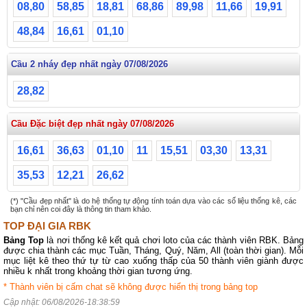
08,80
58,85
18,81
68,86
89,98
11,66
19,91
48,84
16,61
01,10
Cầu 2 nháy đẹp nhất ngày 07/08/2026
28,82
Cầu Đặc biệt đẹp nhất ngày 07/08/2026
16,61
36,63
01,10
11
15,51
03,30
13,31
35,53
12,21
26,62
(*) "Cầu đẹp nhất" là do hệ thống tự động tính toán dựa vào các số liệu thống kê, các
bạn chỉ nên coi đây là thông tin tham khảo.
TOP ĐẠI GIA RBK
Bảng Top
là nơi thống kê kết quả chơi loto của các thành viên RBK. Bảng
được chia thành các mục Tuần, Tháng, Quý, Năm, All (toàn thời gian). Mỗi
mục liệt kê theo thứ tự từ cao xuống thấp của 50 thành viên giành được
nhiều k nhất trong khoảng thời gian tương ứng.
* Thành viên bị cấm chat sẽ không được hiển thị trong bảng top
Cập nhật: 06/08/2026-18:38:59