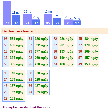
12 ng
12 ng
11 ng
8 ng
6 ng
6 ng
5 ng
73
37
71
17
85
58
79
97
Đặc biệt lâu chưa ra:
98
531 ngày
31
326 ngày
72
226 ngày
45
184 ngày
58
436 ngày
07
322 ngày
27
201 ngày
77
170 ngày
18
397 ngày
73
277 ngày
86
193 ngày
30
169 ngày
15
394 ngày
02
269 ngày
62
190 ngày
57
157 ngày
56
385 ngày
26
238 ngày
74
188 ngày
49
153 ngày
95
140 ngày
88
130 ngày
24
139 ngày
91
128 ngày
46
137 ngày
66
127 ngày
29
135 ngày
44
125 ngày
22
131 ngày
Thống kê gan đặc biệt theo tổng: