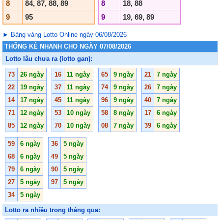
8
84, 87, 88, 89
8
18, 88
9
95
9
19, 69, 89
► Bảng vàng Lotto Online ngày 06/08/2026
THỐNG KÊ NHANH CHO NGÀY 07/08/2026
Lotto lâu chưa ra (lotto gan):
73
26 ngày
16
11 ngày
65
9 ngày
21
7 ngày
22
19 ngày
37
11 ngày
74
9 ngày
26
7 ngày
14
17 ngày
45
11 ngày
96
9 ngày
40
7 ngày
71
12 ngày
53
10 ngày
58
8 ngày
17
6 ngày
85
12 ngày
70
10 ngày
08
7 ngày
39
6 ngày
59
6 ngày
36
5 ngày
68
6 ngày
49
5 ngày
79
6 ngày
90
5 ngày
27
5 ngày
97
5 ngày
34
5 ngày
Lotto ra nhiều trong tháng qua: