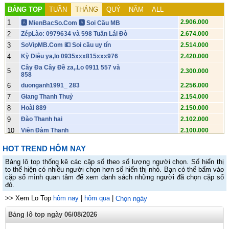
BẢNG TOP
TUẦN
THÁNG
QUÝ
NĂM
ALL
1
2.906.000
🅰️ MienBacSo.Com 🅰️ Soi Cầu MB
2
ZépLào: 0979634 và 598 Tuấn Lái Đò
2.674.000
3
SoVipMB.Com 💶 Soi cầu uy tín
2.514.000
4
Kỳ Diệu ya,lo 0935xxx815xxx976
2.420.000
Cây Đa Cây Đề za,.Lo 0911 557 và
5
2.300.000
858
6
duonganh1991_ 283
2.256.000
7
Giang Thanh Thuỷ
2.154.000
8
Hoài 889
2.150.000
9
Đào Thanh hai
2.102.000
10
Viên Đàm Thanh
2.100.000
11
Hoàng Hữu Anh_222
2.068.000
HOT TREND HÔM NAY
12
HHH123
2.034.000
Bảng lô top thống kê các cặp số theo số lượng người chọn. Số hiển thị
13
phangiakhoa71 342
2.018.000
to thể hiện có nhiều người chọn hơn số hiển thị nhỏ. Bạn có thể bấm vào
14
Huỳnh Hữu Sơn.492
1.896.000
cặp số mình quan tâm để xem danh sách những người đã chọn cặp số
đó.
15
Khánh.391
1.874.000
>> Xem Lo Top
16
Lê Khánh Huy 38
hôm nay
|
hôm qua
|
1.852.000
Chọn ngày
17
Mr Baby198x
1.840.000
Bảng lô top ngày 06/08/2026
18
yen-ngo36223 968
1.836.000