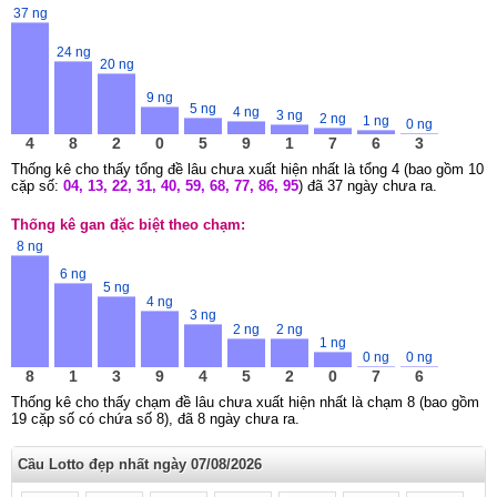
37 ng
24 ng
20 ng
9 ng
5 ng
4 ng
3 ng
2 ng
1 ng
0 ng
4
8
2
0
5
9
1
7
6
3
Thống kê cho thấy tổng đề lâu chưa xuất hiện nhất là tổng 4 (bao gồm 10
cặp số:
04, 13, 22, 31, 40, 59, 68, 77, 86, 95
) đã 37 ngày chưa ra.
Thống kê gan đặc biệt theo chạm:
8 ng
6 ng
5 ng
4 ng
3 ng
2 ng
2 ng
1 ng
0 ng
0 ng
8
1
3
9
4
5
2
0
7
6
Thống kê cho thấy chạm đề lâu chưa xuất hiện nhất là chạm 8 (bao gồm
19 cặp số có chứa số 8), đã 8 ngày chưa ra.
Cầu Lotto đẹp nhất ngày 07/08/2026