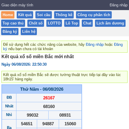
Giao diện máy tính
Đăng nhập
Home
Kết quả
Soi cầu
Thống kê
Công cụ phân tích
Top cao thủ
Chốt số
LOTTO
Lô Top
Chat
Lịch âm dương
Đăng ký
Liên hệ
Để sử dụng hết các chức năng của website, hãy
Đăng nhập
hoặc
Đăng
ký
nếu bạn chưa có tài khoản
Kết quả xổ số miền Bắc mới nhất
Ngày 06/08/2026: 22:50:31
Kết quả xổ số miền Bắc sẽ được tường thuật trực tiếp tại đây vào lúc
18h15' hàng ngày.
Thứ Năm - 06/08/2026
ĐB
26167
Nhất
68160
Nhì
99032
08931
54651
94887
15060
Ba