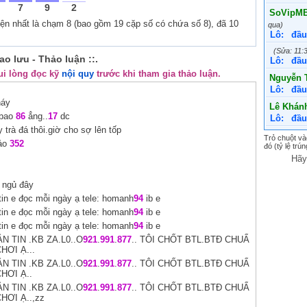
26
Minh 
thua 2 hum từ mai ở yêm ngoài suy tính vào đây chả ăn thua
7
9
2
SoVipMB.
27
Nguy
ăn 1 nháy lai nhăn tin nói cc.tham o5 sao ko chia ra
ện nhất là chạm 8 (bao gồm 19 cặp số có chứa số 8), đã 10
qua)
a 1 nháy.
28
lena
Lô:
đầu
29
Viên
(Sửa: 11:
iao lưu - Thảo luận ::.
Lô:
đầu
30
vanh
iền ak
ui lòng đọc kỹ
nội quy
trước khi tham gia thảo luận.
31
phan
Nguyễn 
Lô:
đầu
32
volon
háy
Lê Khánh
33
mai-
 bao
86
ẳng..
17
dc
Lô:
đầu
34
ly_ha
 trà đá thôi.giờ cho sợ lên tốp
💞SOICA
35
Ngô G
Trỏ chuột vào
ảo
352
đó (tỷ lệ tr
11:31:16 h
Lô:
59, 9
Hã
CauDep9
i ngủ đây
qua)
Lô:
đầu
tin e đọc mỗi ngày ạ tele: homanh
94
ib e
tin e đọc mỗi ngày ạ tele: homanh
94
ib e
LayCauL
tin e đọc mỗi ngày ạ tele: homanh
94
ib e
qua)
Lô:
đầu
N TIN .KB ZA.L0..O
921
.
991
.
877
.. TÔI CHỐT BTL.BTĐ CHUẨ
HƠI Ạ...
tam-v681
N TIN .KB ZA.L0..O
921
.
991
.
877
.. TÔI CHỐT BTL.BTĐ CHUẨ
Lô:
đầu
HƠI Ạ..
💞SOICA
N TIN .KB ZA.L0..O
921
.
991
.
877
.. TÔI CHỐT BTL.BTĐ CHUẨ
11:31:45 h
HƠI Ạ..,zz
Lô:
79, 9