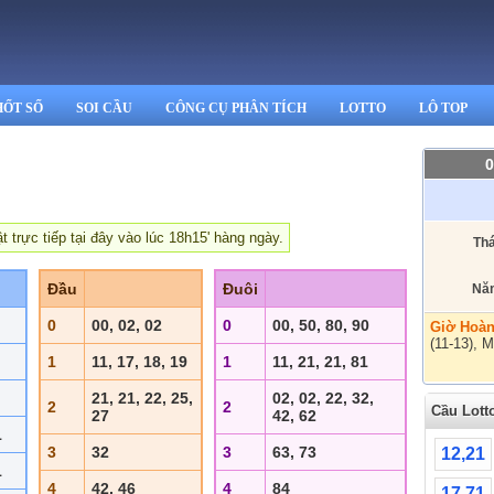
ỐT SỐ
SOI CẦU
CÔNG CỤ PHÂN TÍCH
LOTTO
LÔ TOP
0
trực tiếp tại đây vào lúc 18h15' hàng ngày.
Thá
Đầu
Đuôi
Nă
0
00, 02, 02
0
00, 50, 80, 90
Giờ Hoàn
(11-13), M
1
11, 17, 18, 19
1
11, 21, 21, 81
21, 21, 22, 25,
02, 02, 22, 32,
2
2
Cầu Lott
27
42, 62
1
3
32
3
63, 73
12,21
1
4
42, 46
4
84
17,71