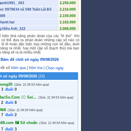
ganh1991_ 283
2.256.000
o: 0979634 và 598 Tuấn Lái Đò
2.216.000
889
2.150.000
hanh hai
2.102.000
g Hữu Anh_222
2.068.000
23
2.034.000
 hiện khả năng phán đoán của các "lô thủ". Khi
n có thể đưa ra phán đoán những cặp số nào có
giakhoa71 342
2.018.000
 lô tô hoặc đặc biệt, hay những con số đầu, đuôi
h Hữu Sơn.492
1.896.000
năng ra nhất, hay một cặp số (bạch thủ) mà bạn
 năng sẽ ra là nhiều nhất.
h.391
1.874.000
Bấm để chốt số ngày
09/08/2026
ánh Huy 38
1.852.000
ngo36223 968
1.836.000
hốt số
hôm qua
|
hôm kia
|
Chọn ngày
ến Anh 313
1.836.000
t số ngày 09/08/2026
(24)
n Anh 944
1.770.000
hong20
(Sửa: 11:34:53 hôm qua)
ienBacSo.Com 😔 Soi Cầu MB
1.748.000
3
đuôi
0
h12_213
1.742.000
nBacSo.Com 🚴‍♀️ Soi...
(Sửa: 11:34:53 hôm qua)
c Việt 655
1.742.000
2
đuôi
8
ễn Đức Yến_379
1.714.000
.468
(Sửa: 11:34:54 hôm qua)
980
1.710.000
7
đuôi
2
h1998
1.698.000
68.com 🖼 Số chuẩn
(Sửa: 11:34:54 hôm qua)
aby198x
1.680.000
7
đuôi
3