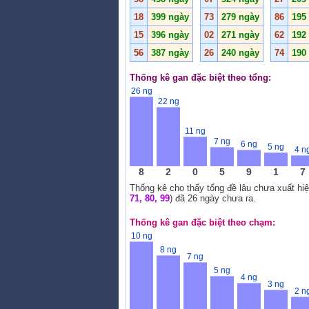
18
399 ngày
73
279 ngày
86
195
15
396 ngày
02
271 ngày
62
192
56
387 ngày
26
240 ngày
74
190
Thống kê gan đặc biệt theo tổng:
26 ng
22 ng
11 ng
7 ng
6 ng
5 ng
4 n
>> Xem nội dung trước
8
2
0
5
9
1
7
Mai vao
Thống kê cho thấy tổng đề lâu chưa xuất hiệ
Biên tâp viên kim ngân xinh dep htv:
71, 80, 99
) đã 26 ngày chưa ra.
Biên tâp viên kim ngân xinh dep htv:
Nhồn toang
28
-
82
Bách Hôn Lèo:
Thống kê gan đặc biệt theo chạm:
Đớp mỗi
22
-
27
-
02
Bách Hôn Lèo:
10 ng
Còn heo
02
18
+ ra quài
Bách Hôn Lèo:
8 ng
7 ng
Cái con
18
-
89
gan xong ra q
Bách Hôn Lèo:
5 ng
Theo kinh nguyệt mai ra
73
Bách Hôn Lèo:
4 ng
3 ng
Mai bọn oánh
73
ra xxx
Bách Hôn Lèo:
2 n
Ở yêm ngồi ngoài nghiên 
Bách Gành Hào: