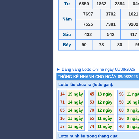
Tư
6850
1862
2384
04
7697
3702
1021
Năm
7525
7381
9202
Sáu
432
542
417
Bảy
90
78
80
9
► Bảng vàng Lotto Online ngày 08/08/2026
THỐNG KÊ NHANH CHO NGÀY 09/08/2026
Lotto lâu chưa ra (lotto gan):
14
19 ngày
45
13 ngày
96
11 ng
71
14 ngày
53
12 ngày
58
10 ng
85
14 ngày
70
12 ngày
08
9 ngà
16
13 ngày
65
11 ngày
26
9 ngà
37
13 ngày
74
11 ngày
40
9 ngà
Lotto ra nhiều trong tháng qua: