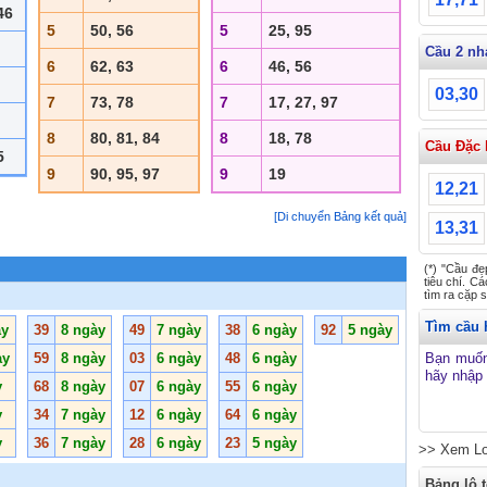
46
5
50, 56
5
25, 95
Cầu 2 nh
6
62, 63
6
46, 56
03,30
7
73, 78
7
17, 27, 97
8
80, 81, 84
8
18, 78
Cầu Đặc 
5
9
90, 95, 97
9
19
12,21
[Di chuyển Bảng kết quả]
13,31
(*) "Cầu đẹ
tiêu chí. 
tìm ra cặp s
Tìm cầu
ày
39
8 ngày
49
7 ngày
38
6 ngày
92
5 ngày
ày
59
8 ngày
03
6 ngày
48
6 ngày
Bạn muốn
hãy nhập 
y
68
8 ngày
07
6 ngày
55
6 ngày
y
34
7 ngày
12
6 ngày
64
6 ngày
y
36
7 ngày
28
6 ngày
23
5 ngày
>> Xem L
Bảng lô 