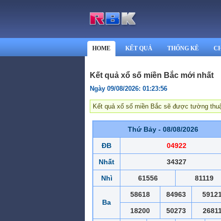
HOME
KẾT QUẢ
THỐNG KÊ
CH
Kết quả xổ số miền Bắc mới nhất
Ngày 09/08/2026: 01:23:57
Kết quả xổ số miền Bắc sẽ được tường thuật 
Thứ Bảy - 08/08/2026
ĐB
04922
Nhất
34327
Nhì
61556
81119
58618
84963
5912
Ba
18200
50273
2681