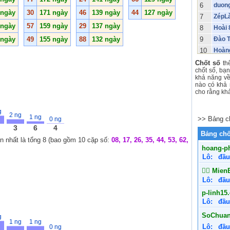
6
duon
 ngày
30
171 ngày
46
139 ngày
44
127 ngày
7
ZépLà
 ngày
57
159 ngày
29
137 ngày
8
Hoài 
 ngày
49
155 ngày
88
132 ngày
9
Đào T
10
Hoàn
11
HHH1
Chốt số
thể
chốt số, bạ
12
phan
khả năng về
13
Huỳn
nào có khả 
cho rằng khả
14
Khán
15
Lê Kh
g
2 ng
1 ng
16
yen-
>> Bảng c
0 ng
3
6
4
17
Vũ Ti
Bảng chố
 lo
363
n nhất là tổng 8 (bao gồm 10 cặp số:
08, 17, 26, 35, 44, 53, 62,
18
Hồ Tấ
hoang-p
19
😔 M
Lô:
đầu
20
t-lin
🚴‍♀️ Mie
21
Võ Đứ
Lô:
đầu
22
Nguy
uài đến con
22
ra cả đề
p-linh15
23
Văn 
Lô:
đầu
24
vuan
SoChuan
g
25
Mr B
1 ng
1 ng
cứu chuẩn, vào đây xàm nhồn oánh nguyên thua
Lô:
đầu
0 ng