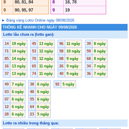
8
80, 81, 84
8
18, 78
9
90, 95, 97
9
19
► Bảng vàng Lotto Online ngày 08/08/2026
THỐNG KÊ NHANH CHO NGÀY 09/08/2026
Lotto lâu chưa ra (lotto gan):
14
19 ngày
45
13 ngày
96
11 ngày
39
8 ngày
71
14 ngày
53
12 ngày
58
10 ngày
59
8 ngày
85
14 ngày
70
12 ngày
08
9 ngày
68
8 ngày
16
13 ngày
65
11 ngày
26
9 ngày
34
7 ngày
37
13 ngày
74
11 ngày
40
9 ngày
36
7 ngày
49
7 ngày
38
6 ngày
92
5 ngày
03
6 ngày
48
6 ngày
07
6 ngày
55
6 ngày
12
6 ngày
64
6 ngày
28
6 ngày
23
5 ngày
Lotto ra nhiều trong tháng qua: