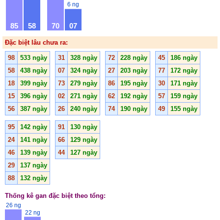
6 ng
85
58
70
07
Đặc biệt lâu chưa ra:
98
533 ngày
31
328 ngày
72
228 ngày
45
186 ngày
58
438 ngày
07
324 ngày
27
203 ngày
77
172 ngày
18
399 ngày
73
279 ngày
86
195 ngày
30
171 ngày
15
396 ngày
02
271 ngày
62
192 ngày
57
159 ngày
56
387 ngày
26
240 ngày
74
190 ngày
49
155 ngày
95
142 ngày
91
130 ngày
24
141 ngày
66
129 ngày
46
139 ngày
44
127 ngày
29
137 ngày
88
132 ngày
Thống kê gan đặc biệt theo tổng:
26 ng
22 ng