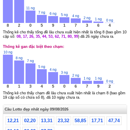
11 ng
7 ng
6 ng
5 ng
4 ng
2 ng
1 ng
0 ng
8
2
0
5
9
1
7
3
6
4
Thống kê cho thấy tổng đề lâu chưa xuất hiện nhất là tổng 8 (bao gồm 10
cặp số:
08, 17, 26, 35, 44, 53, 62, 71, 80, 99
) đã 26 ngày chưa ra.
Thống kê gan đặc biệt theo chạm:
10 ng
8 ng
7 ng
5 ng
4 ng
3 ng
2 ng
1 ng
1 ng
0 ng
8
1
3
4
5
0
6
7
9
2
Thống kê cho thấy chạm đề lâu chưa xuất hiện nhất là chạm 8 (bao gồm
19 cặp số có chứa số 8), đã 10 ngày chưa ra.
Cầu Lotto đẹp nhất ngày 09/08/2026
12,21
02,20
13,31
23,32
58,85
17,71
47,74