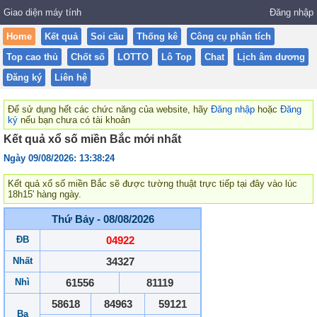
Giao diện máy tính
Đăng nhập
Home
Kết quả
Soi cầu
Thống kê
Công cụ phân tích
Top cao thủ
Chốt số
LOTTO
Lô Top
Chat
Lịch âm dương
Đăng ký
Liên hệ
Để sử dụng hết các chức năng của website, hãy
Đăng nhập
hoặc
Đăng
ký
nếu bạn chưa có tài khoản
Kết quả xổ số miền Bắc mới nhất
Ngày 09/08/2026: 13:38:24
Kết quả xổ số miền Bắc sẽ được tường thuật trực tiếp tại đây vào lúc
18h15' hàng ngày.
Thứ Bảy - 08/08/2026
ĐB
04922
Nhất
34327
Nhì
61556
81119
58618
84963
59121
Ba