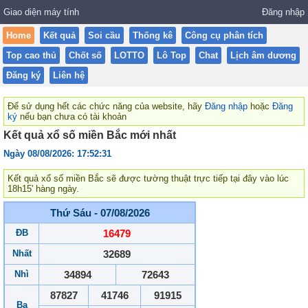
Giao diện máy tính
Đăng nhập
Home
Kết quả
Soi cầu
Thống kê
Công cụ phân tích
Top cao thủ
Chốt số
LOTTO
Lô Top
Chat
Lịch âm dương
Đăng ký
Liên hệ
Để sử dụng hết các chức năng của website, hãy
Đăng nhập
hoặc
Đăng
ký
nếu bạn chưa có tài khoản
Kết quả xổ số miền Bắc mới nhất
Ngày 08/08/2026: 17:52:32
Kết quả xổ số miền Bắc sẽ được tường thuật trực tiếp tại đây vào lúc
18h15' hàng ngày.
Thứ Sáu - 07/08/2026
ĐB
16479
Nhất
32689
Nhì
34894
72643
87827
41746
91915
Ba