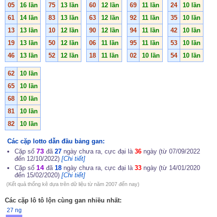
05
16 lần
75
13 lần
60
12 lần
69
11 lần
24
10 lần
61
14 lần
83
13 lần
63
12 lần
92
11 lần
35
10 lần
13
13 lần
10
12 lần
90
12 lần
94
11 lần
42
10 lần
19
13 lần
50
12 lần
06
11 lần
95
11 lần
53
10 lần
46
13 lần
52
12 lần
18
11 lần
02
10 lần
54
10 lần
62
10 lần
65
10 lần
68
10 lần
81
10 lần
82
10 lần
Các cặp lotto dẫn đầu bảng gan:
73
Cặp số
đã
27
ngày chưa ra, cực đại là
36
ngày (từ 07/09/2022
đến 12/10/2022)
[Chi tiết]
14
Cặp số
đã
18
ngày chưa ra, cực đại là
33
ngày (từ 14/01/2020
đến 15/02/2020)
[Chi tiết]
(Kết quả thống kê dựa trên dữ liệu từ năm 2007 đến nay)
Các cặp lô tô lộn cùng gan nhiều nhất:
27 ng