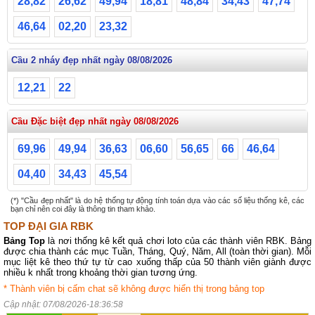
28,82
26,62
49,94
18,81
48,84
34,43
47,74
46,64
02,20
23,32
Cầu 2 nháy đẹp nhất ngày 08/08/2026
12,21
22
Cầu Đặc biệt đẹp nhất ngày 08/08/2026
69,96
49,94
36,63
06,60
56,65
66
46,64
04,40
34,43
45,54
(*) "Cầu đẹp nhất" là do hệ thống tự động tính toán dựa vào các số liệu thống kê, các
bạn chỉ nên coi đây là thông tin tham khảo.
TOP ĐẠI GIA RBK
Bảng Top
là nơi thống kê kết quả chơi loto của các thành viên RBK. Bảng
được chia thành các mục Tuần, Tháng, Quý, Năm, All (toàn thời gian). Mỗi
mục liệt kê theo thứ tự từ cao xuống thấp của 50 thành viên giành được
nhiều k nhất trong khoảng thời gian tương ứng.
* Thành viên bị cấm chat sẽ không được hiển thị trong bảng top
Cập nhật: 07/08/2026-18:36:58