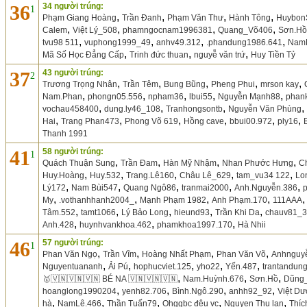
36
34 người trúng:
1
,
,
,
,
Phạm Giang Hoàng
Trần Đanh
Phạm Văn Thư
Hành Tông
Huybon
,
,
,
,
Calem
Việt Lý_508
phamngocnam1996381
Quang_Võ406
Sơn.Hồ
,
,
,
,
tvu98 511
vuphong1999_49
anhv49.312
.phandung1986.641
Nam
,
,
,
Mã Số Học Đẳng Cấp
Trinh đức thuan
nguyễ văn trứ
Huy Tiền Tỷ
37
43 người trúng:
2
,
,
,
,
,
Trương Trọng Nhân
Trần Têm
Bung Bũng
Pheng Phui
mrson kay
,
,
,
,
,
Nam.Phan
phongn05.556
npham36
lbui55
Nguyễn Mạnh88
phan
,
,
,
,
vochau458400
dung.ly46_108
Tranhongsontb
Nguyễn Văn Phùng
,
,
,
,
,
,
Hai
Trang Phan473
Phong Võ 619
Hồng cave
bbui00.972
ply16
Thanh 1991
41
58 người trúng:
1
,
,
,
,
Quách Thuận Sung
Trần Đam
Hàn Mỹ Nhậm
Nhan Phước Hưng
C
,
,
,
,
,
Huy.Hoàng
Huy.532
Trang.Lê160
Châu Lê_629
tam_vu34 122
Lo
,
,
,
,
,
Lý172
Nam Bùi547
Quang Ngô86
tranmai2000
Anh.Nguyễn.386
,
,
,
,
My
.vothanhhanh2004_
Mạnh Phạm 1982
Anh Phạm.170
111AAA
,
,
,
,
,
Tâm.552
tamt1066
Lý Bảo Long
hieund93
Trần Khi Da
chauv81_
,
,
,
Anh.428
huynhvankhoa.462
phamkhoa1997.170
Hà Nhii
46
57 người trúng:
1
,
,
,
,
Phan Văn Ngọ
Trần Vĩm
Hoàng Nhất Phạm
Phan Văn Võ
Anhnguy
,
,
,
,
,
Nguyentuananh
Ải Pú
hophucviet.125
yho22
Yến.487
trantandun
,
,
,
🥇🇻🇳🇻🇳🇻🇳 BÉ NA 🇻🇳🇻🇳🇻🇳
Nam.Huỳnh.676
Sơn.Hồ
Dũng
,
,
,
,
hoanglong1990204
yenh82.706
Bình.Ngô.290
anhh92_92
Việt D
,
,
,
,
,
hà
NamLê.466
Thần Tuấn79
Ohggbc đệu vc
Nguyen Thu lan
Thíc