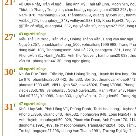
21
2
,
,
,
,
,
Vũ Duy Nhật
Trần Vĩ ngô
Tăng Anh Mỹ
Thái Mỹ Linh
Moon Min
ngu
,
,
,
,
Thick Là Phang
Trung tím
chau.hoang
nguyengiamai2003.293
lyt
,
,
,
,
Nam_876
maihoang68750
Thành898989
quang_ly8589165
tranm
,
,
,
,
ViệtLê_724
hoanghuy__348
vothiyen1988.136
Khoa Ngô43
Nguye
,
,
,
,
🆘Căn cô số🆘
quangb84_332
nguyễ văn trứ
hnguyen27 296
tong 
27
43 người trúng:
1
,
,
,
,
Kiều Thế Chương
Trần Vĩ vu
Hoàng Thành Văn
Dang van bac nga
,
,
,
Nguyễn.257
phankhanhphong_500
vohoailong1996 998
Trang Ph
,
,
,
,
dung.ly46_108
Tranhongsontb
Mai.Hồ 229
hoangyen_231
Long.B
,
,
,
,
PhongHồ 381
Hạnh_Võ.81
Anh Tho Nguyen
hanhpham20 638
.ho
,
,
văn trứ
phong.tran44130
tong ngoc giang
30
48 người trúng:
1
,
,
,
,
Nhuận Đức Trinh
Trần Ny
Đinh Hoàng Trung
Huynh thi lieu hay
Khô
,
,
,
,
Lê 876
phamkhoa2000 442
Sơn533
Sơn 20
.hoangvankhoa59771
,
,
,
,
phantam1993 405
Việt Huỳnh 542
mvo46926
Trang Võ986
Phong 
,
,
,
,
viet.le3353.788
yenphan25
Sơn.Nguyễn.185
Hạnh Phan.247
Nguy
,
,
,
,
,
Mai.Vũ 728
Yến989
Joker333
nguyễ văn trứ
Cuogden89
Trang N
31
47 người trúng:
1
,
,
,
,
Khúc Huy Anh
Phát Hồng Vũ
Phùng Danh
Ta thi hoa hong
Huybon
,
,
,
,
,
Phong Lý356
Quang 643
Huy.532
hophucyen 948
Long Ngô547
h
,
,
,
,
Anh.Huỳnh
chauhuynh50_929
Phạm văn Đoan
Anh Phạm.170
11
,
,
,
,
duongmai1991_489
tle @sodohomnay
TrangDương204
loto
Tâm.
,
,
,
Tre bụi
hnguyen27 296
Luong Van Thanh 1991
Trương Đại Nghĩa