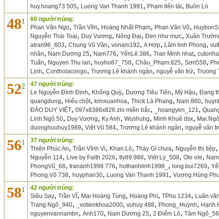
,
,
,
huy.hoang73 505
Luong Van Thanh 1991
Phạm tiến tài
Buôn Lò
48
60 người trúng:
1
,
,
,
,
Phan Văn Ngọ
Trần Vĩm
Hoàng Nhất Phạm
Phan Văn Võ
HuybonS
,
,
,
,
Nguyễn Thái Toại
Duy Vương
Nông Đại
Đen như mực
Xuân Trườn
,
,
,
,
,
atran96_603
Chung Vũ Văn
vonam192
A Hợp
Lâm linh Phong
vu
,
,
,
,
,
nhân
Nam Dương 25
Nam776
YếnLê.386
Tran Minh nhat
cutonha
,
,
,
,
,
Tuấn
Nguyen Thu lan
huyho87_758
Châu_Phạm.825
Sơn558
Ph
,
,
,
,
Linh
Contholacongo
Trương Lê khánh ngân
nguyễ văn trứ
Truong 
52
47 người trúng:
2
,
,
,
,
Le Nguyễn Đình Định
Khổng Quỳ
Dương Tiêu Tiên
Mỹ Hậu
Đang t
,
,
,
,
,
quangdung
Hiếu chột
kimxuanhoa
Thick Là Phang
Nam 860
huyn
,
,
,
ĐÀO DUY VIỆT
097x8386x826 zlo miền bắc
_hoangyen_121
Quang
,
,
,
,
,
Linh.Ngô.50
Duy Vương
Ky Anh
Wushuhg
Minh Khuê dsx
Mai.Ng
,
,
,
duonghuuhuy1989
Việt Vũ 584
Trương Lê khánh ngân
nguyễ văn t
56
37 người trúng:
1
,
,
,
,
Thiên Phúc An
Trần Vĩnh Vi
Khan Lô
Tháy Gì chưa
Nguyễn thị tiệp
,
,
,
,
,
Nguyễn 114
Live by Faith 2026
tly89.988
Việt Lý_508
Ole ole
Nam
,
,
,
,
PhongVũ_68
trananh1998 776
hothanhlinh1998_
long.bui7269
Yế
,
,
,
Phong.Võ 738
huyphan30
Luong Van Thanh 1991
Vương Hùng Ph
58
42 người trúng:
1
,
,
,
,
,
Siêu Say
Trần VĨ
Mai Hoàng Tùng
Hoàng Phí
TPhu 1234
Luân văn
,
,
,
,
Trang Ngô_940
_votienkhoa2000
vuhuy 488
Phong_Huỳnh
Hạnh.
,
,
,
,
nguyenvannambn
Anh170
Nam Dương 25
2 Điểm Lô
Tâm Ngô_56