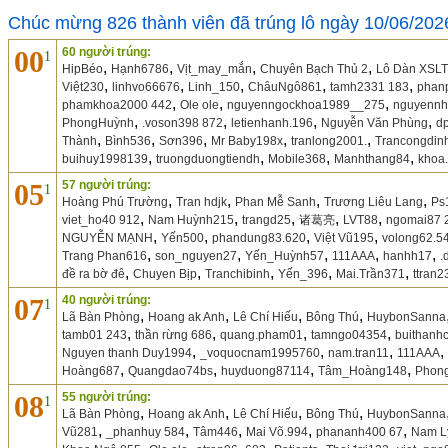
Chúc mừng 826 thành viên đã trúng lô ngày 10/06/202
00
60 người trúng:
1
,
,
,
,
HipBéo
Hạnh6786
Vịt_may_mắn
Chuyên Bạch Thủ 2
Lô Dàn XSL
,
,
,
,
,
Việt230
linhvo66676
Linh_150
ChâuNgô861
tamh2331 183
phan
,
,
,
phamkhoa2000 442
Ole ole
nguyenngockhoa1989__275
nguyennh
,
,
,
,
PhongHuỳnh
.voson398 872
letienhanh.196
Nguyễn Văn Phùng
d
,
,
,
,
,
Thành
Bình536
Sơn396
Mr Baby198x
tranlong2001.
Trancongdin
,
,
,
,
buihuy1998139
truongduongtiendh
Mobile368
Manhthang84
khoa
05
57 người trúng:
1
,
,
,
,
Hoàng Phú Trường
Tran hdjk
Phan Mễ Sanh
Trương Liêu Lang
Ps
,
,
,
,
,
viet_ho40 912
Nam Huỳnh215
trangd25
诸葛亮
LVT88
ngomai87 
,
,
,
,
NGUYỄN MẠNH
Yến500
phandung83.620
Việt Vũ195
volong62.5
,
,
,
,
,
Trang Phan616
son_nguyen27
Yến_Huỳnh57
111AAA
hanhh17
.
,
,
,
,
,
đề ra bờ đê
Chuyen Bịp
Tranchibinh
Yến_396
Mai.Trần371
ttran
07
40 người trúng:
1
,
,
,
,
Lã Bàn Phòng
Hoang ak Anh
Lê Chí Hiếu
Bông Thú
HuybonSanna
,
,
,
,
tamb01 243
thần rừng 686
quang.pham01
tamngo04354
buithanh
,
,
,
,
Nguyen thanh Duy1994
_voquocnam1995760
nam.tran11
111AAA
,
,
,
,
Hoàng687
Quangdao74bs
huyduong87114
Tâm_Hoàng148
Phon
08
55 người trúng:
1
,
,
,
,
Lã Bàn Phòng
Hoang ak Anh
Lê Chí Hiếu
Bông Thú
HuybonSanna
,
,
,
,
,
Vũ281
_phanhuy 584
Tâm446
Mai Võ.994
phananh400 67
Nam L