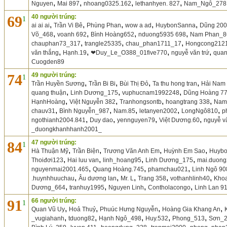
,
,
,
,
Nguyen
Mai 897
nhoang0325.162
lethanhyen. 827
Nam_Ngô_278
69
40 người trúng:
1
,
,
,
,
,
ai ai ai
Trần Vi Bê
Phùng Phan
wow a ad
HuybonSanna
Dũng 200
,
,
,
,
Võ_468
voanh 692
Bình Hoàng652
nduong5935 698
Nam Phan_8
,
,
,
chauphan73_317
trangle25335
chau_phan1711_17
Hongcong212
,
,
,
,
văn thắng
Hạnh.19
❤Duy_Le_O388_01five770
nguyễ văn trứ
quan
Cuogden89
74
49 người trúng:
1
,
,
,
,
Trần Huyền Sương
Trần Bi Bi
Bùi Thị Đỏ
Ta thu hong tran
Hải Nam
,
,
,
quang thuận
Linh Dương_175
vuphucnam1992248
Dũng Hoàng 7
,
,
,
,
HạnhHoàng
Việt Nguyễn 382
Tranhongsontb
hoangtrang 338
Nam
,
,
,
,
,
chauv31
Bình Nguyễn_987
Nam.85
letanyen2002
LongNgô810
p
,
,
,
,
ngothianh2004.841
Duy dao
yennguyen79
Việt Dương.60
nguyễ v
_duongkhanhhanh2001_
84
47 người trúng:
1
,
,
,
,
Hà Thuận Mỹ
Trần Biện
Trương Văn Anh Em
Huỳnh Em Sao
Huyb
,
,
,
,
Thoiđơi123
Hai luu van
linh_hoang95
Linh Dương_175
mai.duon
,
,
,
nguyenmai2001.465
Quang Hoàng.745
phamchau021
Linh Ngô 90
,
,
,
,
,
.huynhhuuchau
Âu dương lan
Mr. L
Trang 358
vothanhlinh40
Kho
,
,
,
,
Dương_664
tranhuy1995
Nguyen Linh
Contholacongo
Linh Lan 9
91
66 người trúng:
1
,
,
,
,
Quan Vũ Uy
Hoả Thuỷ
Phuúc Hưng Nguyễn
Hoàng Gia Khang An
,
,
,
,
,
_vugiahanh
tduong82
Hạnh Ngô_498
Huy.532
Phong_513
Sơn_
,
,
,
,