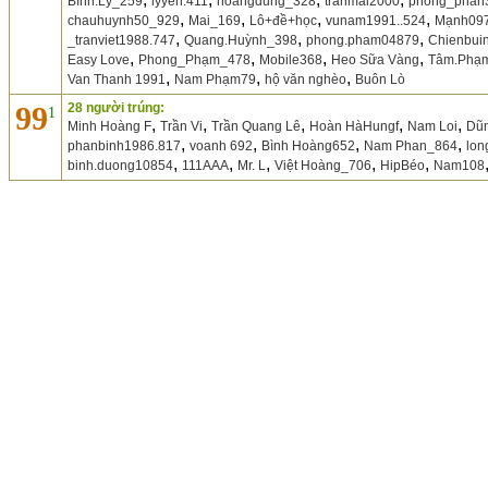
Bình.Lý_259
lyyen.411
hoangdung_328
tranmai2000
phong_phan
,
,
,
,
chauhuynh50_929
Mai_169
Lô+đề+học
vunam1991..524
Mạnh09
,
,
,
_tranviet1988.747
Quang.Huỳnh_398
phong.pham04879
Chienbui
,
,
,
,
Easy Love
Phong_Phạm_478
Mobile368
Heo Sữa Vàng
Tâm.Phạ
,
,
,
Van Thanh 1991
Nam Phạm79
hộ văn nghèo
Buôn Lò
99
28 người trúng:
1
,
,
,
,
,
Minh Hoàng F
Trần Vi
Trần Quang Lê
Hoàn HàHungf
Nam Loi
Dũ
,
,
,
,
phanbinh1986.817
voanh 692
Bình Hoàng652
Nam Phan_864
lon
,
,
,
,
,
binh.duong10854
111AAA
Mr. L
Việt Hoàng_706
HipBéo
Nam108