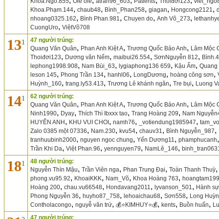
,
,
,
,
,
Khoa.Ngô.855
Ole ole
atran96_603
Patients
Thoiđơi123
viet_ngo
,
,
,
,
,
Khoa.Phạm.144
chaub48
Bình_Phan258
giagan
Hongcong2121
,
,
,
,
nhoang0325.162
Bình Phan.981
Chuyen do
Anh Võ_273
lethanhy
,
CuongUro
ViệtVõ708
13
47 người trúng:
1
,
,
,
Quang Văn Quân
Phan Anh Kiệt A
Trương Quốc Bảo Anh
Lâm Mộc 
,
,
,
,
Thoiđơi123
Dương văn Nếm
maibui26.554
SơnNguyễn 812
Bình.
,
,
,
,
lephong1998.908
Nam Bùi_63
lygiaphong136 659
Kậu Ấm
Quang
,
,
,
,
,
leson 145
Phong Trần 134
hanhl06
LongDương
hoàng công sơn
,
,
,
,
Huỳnh_160
trang.ly53.413
Trương Lê khánh ngân
Tre bụi
Luong V
14
62 người trúng:
1
,
,
,
Quang Văn Quân
Phan Anh Kiệt A
Trương Quốc Bảo Anh
Lâm Mộc 
,
,
,
,
Ninh1990
Dyay
Thích Thì Ibxxx tao
Trang Hoàng 209
Nam Nguyễn
,
,
,
,
HUYÊN ANH
KHU VUI CHOI
namh76
_votiendung1985947
tam_vo
,
,
,
,
,
Zalo 0385 một 07336
Nam.230
kvu54
chauv31
Bình Nguyễn_987
,
,
,
tranhuubinh2000
nguyen ngoc chung
Yến Dương11
phamphucanh
,
,
,
,
Trần Khi Da
Việt Phan.96
yennguyen79
NamLê_146
binh_tran063
18
48 người trúng:
1
,
,
,
Nguyễn Thìn Mậu
Trần Viên nga
Phan Trung Đại
Toàn Thanh Thuỳ
,
,
,
,
phong.vu95.92
KhoaiKKK
Nam_Võ
Khoa Hoàng 763
hoangtam19
,
,
,
,
Hoàng 200
chau.vu66548
Hondavang2011
lyvanson_501
Hành sự 
,
,
,
,
Phong Nguyễn 36
huyho87_758
lehoaichau68
Sơn558
Long Huỳn
,
,
,
,
,
Contholacongo
nguyễ văn trứ
💰⭐️KIMHUY⭐️💰
kents
Buồn huấn
Lu
47 người trúng: