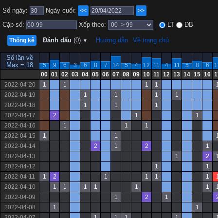
Số ngày:
Ngày cuối:
<<
>>
Cặp số:
Xếp theo:
LT
ĐB
Đánh dấu
(0)
Hướng dẫn
Về trang chủ
Thống kê
▼
Số lần về
Max = 18
5
9
6
3
6
8
7
14
5
4
12
11
4
11
5
8
6
1
00
01
02
03
04
05
06
07
08
09
10
11
12
13
14
15
16
1
2022-04-20
1
1
1
1
2022-04-19
1
1
1
1
2022-04-18
1
1
1
2022-04-17
2
1
1
2022-04-16
1
1
1
2022-04-15
1
1
2022-04-14
2
1
2
1
2022-04-13
1
2
2022-04-12
1
1
2022-04-11
1
2
1
1
1
1
2022-04-10
1
1
1
1
1
1
2022-04-09
1
2
1
2022-04-08
1
1
2022-04-07
1
1
1
1